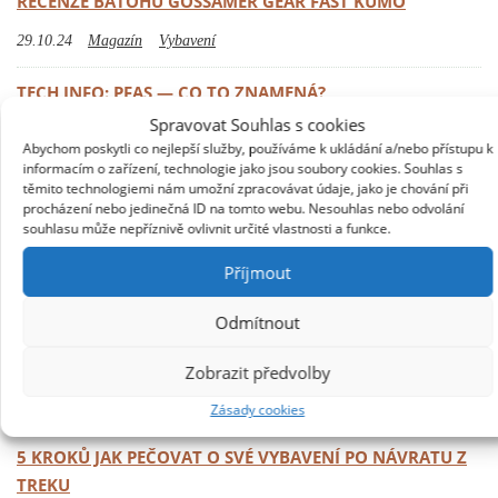
RECENZE BATOHU GOSSAMER GEAR FAST KUMO
29.10.24
Magazín
Vybavení
TECH INFO: PFAS — CO TO ZNAMENÁ?
Spravovat Souhlas s cookies
16.10.24
Magazín
Nezařazené
Základy ultralightu
Abychom poskytli co nejlepší služby, používáme k ukládání a/nebo přístupu k
informacím o zařízení, technologie jako jsou soubory cookies. Souhlas s
PŘEDSTAVUJEME NOVÝ VIZUÁLNÍ STYL NALEHKO
těmito technologiemi nám umožní zpracovávat údaje, jako je chování při
procházení nebo jedinečná ID na tomto webu. Nesouhlas nebo odvolání
30.09.24
Magazín
souhlasu může nepříznivě ovlivnit určité vlastnosti a funkce.
Příjmout
3 KROKY JAK VYBRAT IDEÁLNÍ KARIMATKU
16.09.24
Magazín
Návody
Nezařazené
Vybavení
Odmítnout
RECENZE STANU BIG AGNES COPPER SPUR HV UL 2
Zobrazit předvolby
03.09.24
Magazín
Redakční testy
Vybavení
Zásady cookies
5 KROKŮ JAK PEČOVAT O SVÉ VYBAVENÍ PO NÁVRATU Z
TREKU