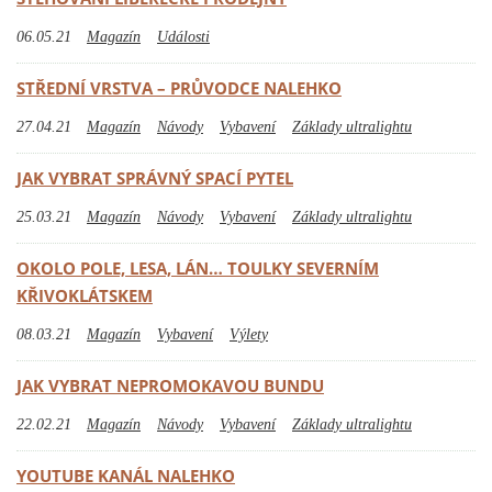
06.05.21
Magazín
Události
STŘEDNÍ VRSTVA – PRŮVODCE NALEHKO
27.04.21
Magazín
Návody
Vybavení
Základy ultralightu
JAK VYBRAT SPRÁVNÝ SPACÍ PYTEL
25.03.21
Magazín
Návody
Vybavení
Základy ultralightu
OKOLO POLE, LESA, LÁN… TOULKY SEVERNÍM
KŘIVOKLÁTSKEM
08.03.21
Magazín
Vybavení
Výlety
JAK VYBRAT NEPROMOKAVOU BUNDU
22.02.21
Magazín
Návody
Vybavení
Základy ultralightu
YOUTUBE KANÁL NALEHKO