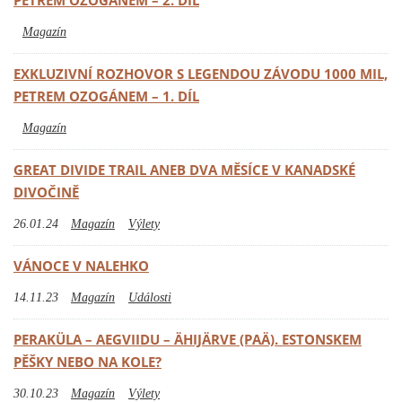
PETREM OZOGÁNEM – 2. DÍL
Magazín
EXKLUZIVNÍ ROZHOVOR S LEGENDOU ZÁVODU 1000 MIL,
PETREM OZOGÁNEM – 1. DÍL
Magazín
GREAT DIVIDE TRAIL ANEB DVA MĚSÍCE V KANADSKÉ
DIVOČINĚ
26.01.24
Magazín
Výlety
VÁNOCE V NALEHKO
14.11.23
Magazín
Události
PERAKÜLA – AEGVIIDU – ÄHIJÄRVE (PAÄ). ESTONSKEM
PĚŠKY NEBO NA KOLE?
30.10.23
Magazín
Výlety