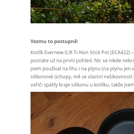
Vezmu to postupně:
Kotlík Evernew 0,9l Ti-Non Stick Pot (ECA422) 
poznáte už na první pohled. Nic se nikde nekr
jsem používal na lihu i na plynu (na plynu jen v
silikonové úchopy, mě se vlastní nešikovností
vařiči spálily kraje silikonu u kotlíku, takže j