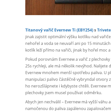
Titanový vařič Evernew Ti (EBY254)
s
Trivet
jinak zajistit optimální výšku kotlíku nad vaři
nehořel a voda se neuvaří ani po 15 minutách
kotlík leží přímo na vařiči, jinak by hořel moc 
Pokud porovnám Evernew a vařič z plechovky (
25s rychleji, ale má několik nevýhod. Nalijete
Evernew mnohem menší spotřebu paliva. U plec
manipulaci palivo částěčně vybryndal otvory z
ho nerozšlápnete i kdybyste chtěli. Evernew má
plechovky jsem musel používat odměrku.
Abych jen nechválil – Evernew má vyšší váhu a o
namočenou do paliva zapálenou zapalovačem