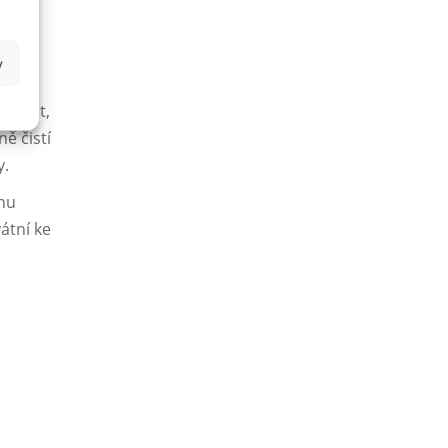
y
te bát,
ě čistí
y.
ynu
átní ke