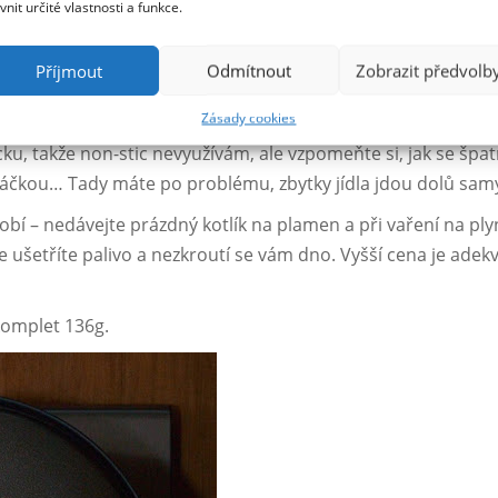
ivnit určité vlastnosti a funkce.
Příjmout
Odmítnout
Zobrazit předvolb
Zásady cookies
u, která neobsahuje PTFE a je velmi odolná, takže se nemusí
ku, takže non-stic nevyužívám, ale vzpomeňte si, jak se špatn
čkou… Tady máte po problému, zbytky jídla jdou dolů sam
bí – nedávejte prázdný kotlík na plamen a při vaření na pl
e ušetříte palivo a nezkroutí se vám dno. Vyšší cena je adekv
komplet 136g.