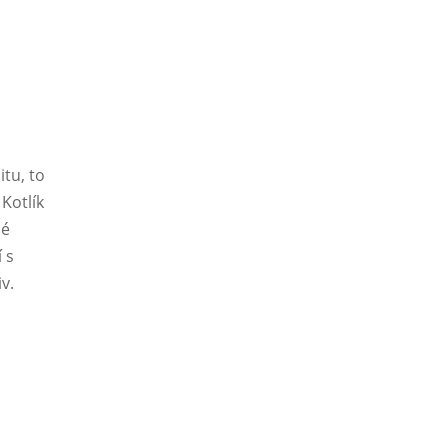
itu, to
Kotlík
né
 s
v.