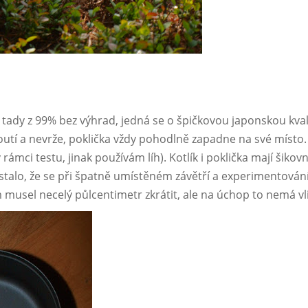
– tady z 99% bez výhrad, jedná se o špičkovou japonskou kval
outí a nevrže, poklička vždy pohodlně zapadne na své místo. 
 rámci testu, jinak používám líh). Kotlík i poklička mají šikov
 stalo, že se při špatně umístěném závětří a experimentování
sem musel necelý půlcentimetr zkrátit, ale na úchop to nemá vli