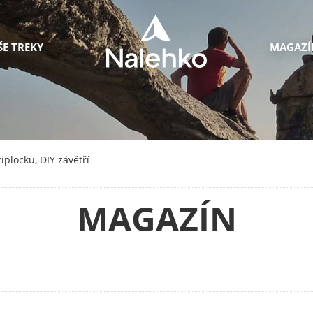
ŠE TREKY
MAGAZÍ
iplocku, DIY závětří
MAGAZÍN