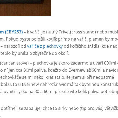
em (EBY253)
–
k vařiči je nutný Trivet(cross stand) nebo mus
čem. Pokud byste položili kotlík přímo na vařič, plamen by mo
 – narozdíl od
vařiče z plechovky
od kočičího žrádla, kde na
a teplo by unikalo zbytečně do okolí.
cat can stove) – plechovka je skoro zadarmo a uvaří 600ml 
 do ní jen cca 30ml paliva, kdežto do Evernew až 60ml a navíc
hovkáče se mi několikrát stalo, že jsem si při neopatrné
 boku, to u Evernew nehrozí,navíc má tak bytelnou konstrukc
 uvnitř rysku na 30 a 60ml-přesně víte kolik paliva potřebuj
btížněji se zapaluje, chce to sirky nebo (tip pro vás) větvič
.