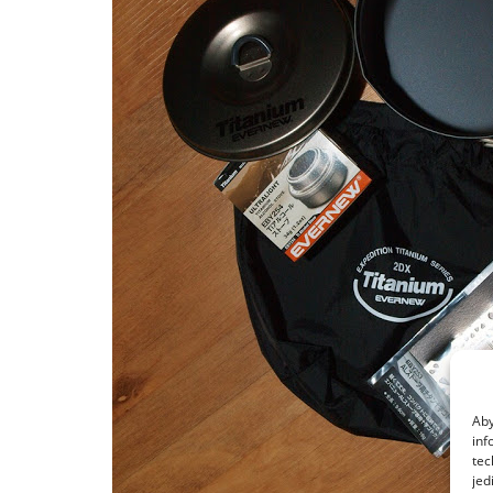
Aby
inf
tec
jed