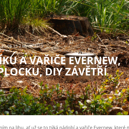
20.08.13 2 komentářů
ÍKU A VAŘIČE EVERNEW,
PLOCKU, DIY ZÁVĚTŘÍ
ním na lihu, ať už se to týká nádobí a vařiče Evernew, které