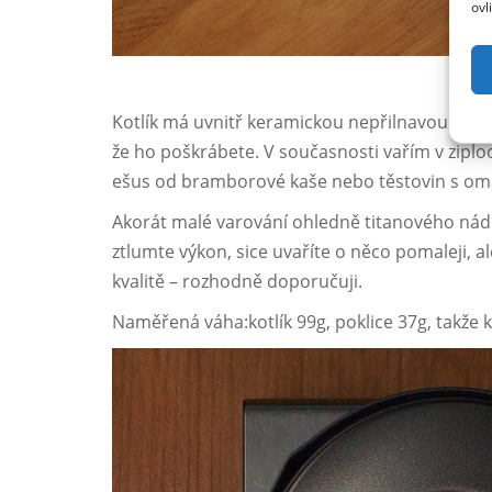
ovl
Kotlík má uvnitř keramickou nepřilnavou vrstv
že ho poškrábete. V současnosti vařím v ziploc
ešus od bramborové kaše nebo těstovin s omá
Akorát malé varování ohledně titanového nádo
ztlumte výkon, sice uvaříte o něco pomaleji, al
kvalitě – rozhodně doporučuji.
Naměřená váha:kotlík 99g, poklice 37g, takže 