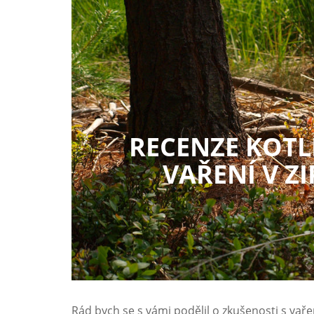
RECENZE KOTL
VAŘENÍ V ZI
Rád bych se s vámi podělil o zkušenosti s vaře