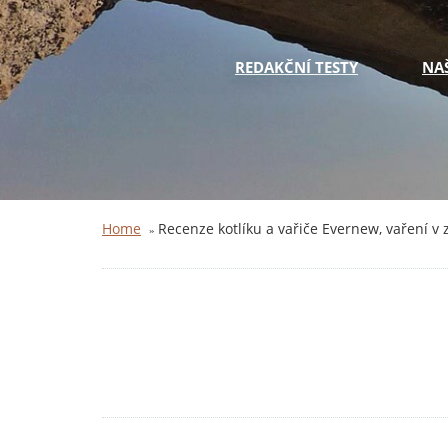
REDAKČNÍ TESTY
NA
Home
Recenze kotlíku a vařiče Evernew, vaření v z
»