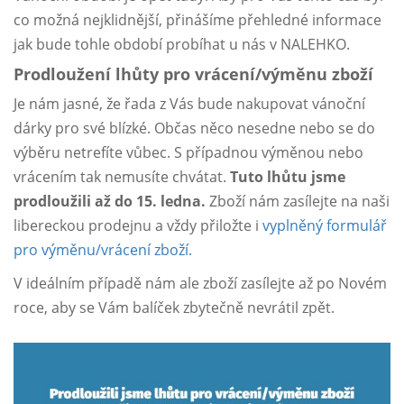
co možná nejklidnější, přinášíme přehledné informace
jak bude tohle období probíhat u nás v NALEHKO.
Prodloužení lhůty pro vrácení/výměnu zboží
Je nám jasné, že řada z Vás bude nakupovat vánoční
dárky pro své blízké. Občas něco nesedne nebo se do
výběru netrefíte vůbec. S případnou výměnou nebo
vrácením tak nemusíte chvátat.
Tuto lhůtu jsme
prodloužili až do 15. ledna.
Zboží nám zasílejte na naši
libereckou prodejnu a vždy přiložte i
vyplněný formulář
pro výměnu/vrácení zboží.
V ideálním případě nám ale zboží zasílejte až po Novém
roce, aby se Vám balíček zbytečně nevrátil zpět.