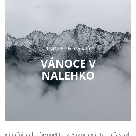
14.11.23 0 komentářů
VÁNOCE V
NALEHKO
Vánoční období je opět tady. Aby pro Vás tento čas byl