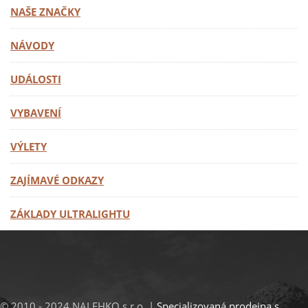
NAŠE ZNAČKY
NÁVODY
UDÁLOSTI
VYBAVENÍ
VÝLETY
ZAJÍMAVÉ ODKAZY
ZÁKLADY ULTRALIGHTU
© 2010 - 2024 NALEHKO s.r.o. |
Specializovaná prodejna s