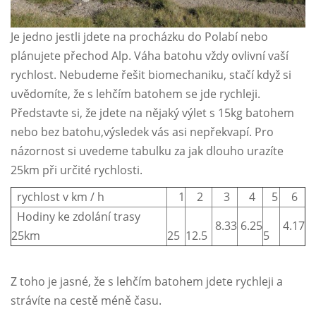
Je jedno jestli jdete na procházku do Polabí nebo
plánujete přechod Alp. Váha batohu vždy ovlivní vaší
rychlost. Nebudeme řešit biomechaniku, stačí když si
uvědomíte, že s lehčím batohem se jde rychleji.
Představte si, že jdete na nějaký výlet s 15kg batohem
nebo bez batohu,výsledek vás asi nepřekvapí. Pro
názornost si uvedeme tabulku za jak dlouho urazíte
25km při určité rychlosti.
rychlost v km / h
1
2
3
4
5
6
Hodiny ke zdolání trasy
8.33
6.25
4.17
25km
25
12.5
5
Z toho je jasné, že s lehčím batohem jdete rychleji a
strávíte na cestě méně času.