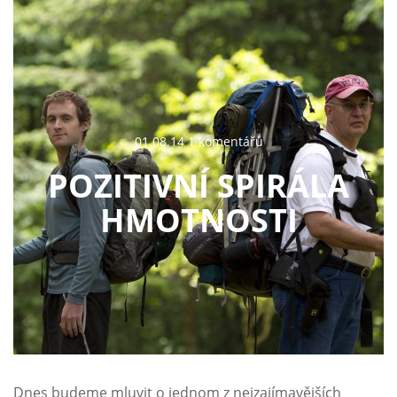
01.08.14 1 komentářů
POZITIVNÍ SPIRÁLA
HMOTNOSTI
Dnes budeme mluvit o jednom z nejzajímavějších