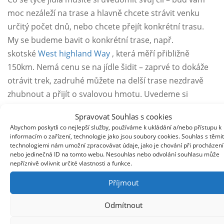
moc nezáleží na trase a hlavně chcete strávit venku
určitý počet dnů, nebo chcete přejít konkrétní trasu.
My se budeme bavit o konkrétní trase, např.
skotské
West highland Way
, která měří přibližně
150km. Nemá cenu se na jídle šidit – zaprvé to dokáže
otrávit trek, zadruhé můžete na delší trase nezdravě
zhubnout a přijít o svalovou hmotu. Uvedeme si
tabulku s hmotností jídla při spotřebě 800g na den a
Spravovat Souhlas s cookies
ušlou vzdáleností.
Abychom poskytli co nejlepší služby, používáme k ukládání a/nebo přístupu k
informacím o zařízení, technologie jako jsou soubory cookies. Souhlas s těmi
km zdolané za den
15
20
25
30
35
technologiemi nám umožní zpracovávat údaje, jako je chování při procházení
Jídlo
8kg
6kg
4.8kg
4kg
3.43kg
nebo jedinečná ID na tomto webu. Nesouhlas nebo odvolání souhlasu může
nepříznivě ovlivnit určité vlastnosti a funkce.
Dny na cestě
10
7.5
6
5
4.29
Příjmout
Odmítnout
Krásně vidíte souvislost mezi rychlostí a váhou potravin
které musíte nést.