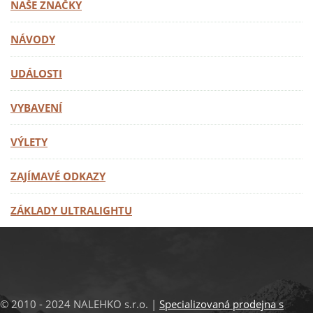
NAŠE ZNAČKY
NÁVODY
UDÁLOSTI
VYBAVENÍ
VÝLETY
ZAJÍMAVÉ ODKAZY
ZÁKLADY ULTRALIGHTU
© 2010 - 2024 NALEHKO s.r.o. |
Specializovaná prodejna s