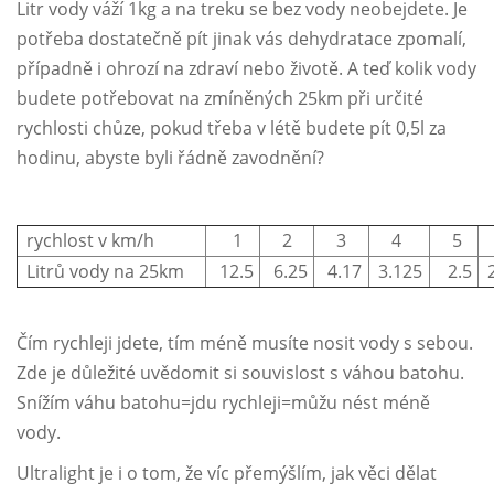
Litr vody váží 1kg a na treku se bez vody neobejdete. Je
potřeba dostatečně pít jinak vás dehydratace zpomalí,
případně i ohrozí na zdraví nebo životě. A teď kolik vody
budete potřebovat na zmíněných 25km při určité
rychlosti chůze, pokud třeba v létě budete pít 0,5l za
hodinu, abyste byli řádně zavodnění?
rychlost v km/h
1
2
3
4
5
Litrů vody na 25km
12.5
6.25
4.17
3.125
2.5
2
Čím rychleji jdete, tím méně musíte nosit vody s sebou.
Zde je důležité uvědomit si souvislost s váhou batohu.
Snížím váhu batohu=jdu rychleji=můžu nést méně
vody.
Ultralight je i o tom, že víc přemýšlím, jak věci dělat