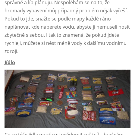
správně a líp plánuju. Nespoléhám se na to, že
hromady vybavení můj případný problém nějak vyřeší.
Pokud to jde, snažte se podle mapy každé ráno
naplánovat kde naberete vodu, abyste jí nemuseli nosit
zbytečně s sebou. I tak to znamená, že pokud jdete
rychleji, můžete si nést méně vody k dalšímu vodnímu
zdroji.
Jídlo
Co se týče jídla musíte si uvědomit svůj cíl – buď vám