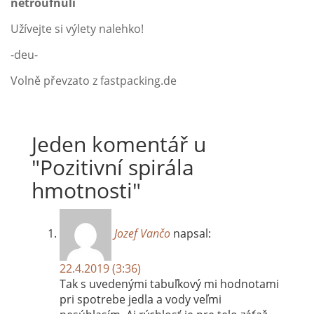
netroufnuli
Užívejte si výlety nalehko!
-deu-
Volně převzato z fastpacking.de
Jeden komentář u
"
Pozitivní spirála
hmotnosti
"
Jozef Vančo
napsal:
22.4.2019 (3:36)
Tak s uvedenými tabuľkový mi hodnotami
pri spotrebe jedla a vody veľmi