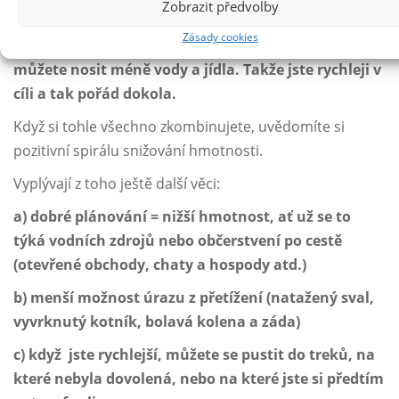
Zobrazit předvolby
Díky
lehčímu vybavení
jste rychlejší, což znamená,
Zásady cookies
že ujdete denně větší vzdálenost.
To znamená, že
můžete nosit méně vody a jídla. Takže jste rychleji v
cíli a tak pořád dokola.
Když si tohle všechno zkombinujete, uvědomíte si
pozitivní spirálu snižování hmotnosti.
Vyplývají z toho ještě další věci:
a) dobré plánování = nižší hmotnost, ať už se to
týká vodních zdrojů nebo občerstvení po cestě
(otevřené obchody, chaty a hospody atd.)
b) menší možnost úrazu z přetížení (natažený sval,
vyvrknutý kotník, bolavá kolena a záda)
c) když jste rychlejší, můžete se pustit do treků, na
které nebyla dovolená, nebo na které jste si předtím