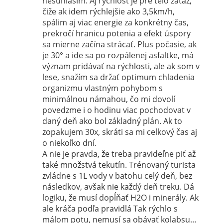
nesúhlasím. Aj rýchlosť je pre telo záťaž,
čiže ak idem rýchlejšie ako 3,5km/h,
spálim aj viac energie za konkrétny čas,
prekročí hranicu potenia a efekt úspory
sa mierne začína strácať. Plus počasie, ak
je 30° a ide sa po rozpálenej asfaltke, má
význam pridávať na rýchlosti, ale ak som v
lese, snažím sa držať optimum chladenia
organizmu vlastným pohybom s
minimálnou námahou, čo mi dovolí
povedzme i o hodinu viac pochodovat v
daný deň ako bol základný plán. Ak to
zopakujem 30x, skráti sa mi celkový čas aj
o niekoľko dní.
A nie je pravda, že treba pravideľne piť až
také množstvá tekutín. Trénovaný turista
zvládne s 1L vody v batohu celý deň, bez
následkov, avšak nie každý deň treku. Dá
logiku, že musí dopĺňať H2O i minerály. Ak
ale kráča podľa pravidlá Tak rýchlo s
málom potu, nemusí sa obávať kolabsu…