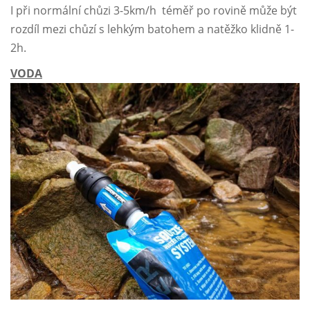
I při normální chůzi 3-5km/h téměř po rovině může být
rozdíl mezi chůzí s lehkým batohem a natěžko klidně 1-
2h.
VODA