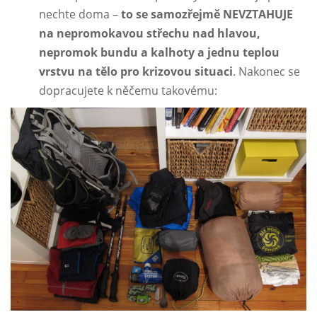
nechte doma –
to se samozřejmě NEVZTAHUJE
na nepromokavou střechu nad hlavou,
nepromok bundu a kalhoty a jednu teplou
vrstvu na tělo pro krizovou situaci
. Nakonec se
dopracujete k něčemu takovému: