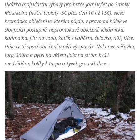
Ukázka mojí vlastní výbavy pro brzce-jarní výlet po Smoky
Mountains (noční teploty -5C přes den 10 až 15C): vlevo
hromádka oblečení ve kterém půjdu, v pravo od hůlek ve
sloupcích postupně: nepromokavé oblečení, lékárnička,
karimatka, filtr na vodu, kotlík s vařičem, čelovka, nůž, lžíce.
Dále čisté spací oblečení a péřový spacák. Nakonec péřovka,
tarp, šňůra a pytel na věšení jídla na strom kvůli
medvědům, kolíky k tarpu a Tyvek ground sheet.