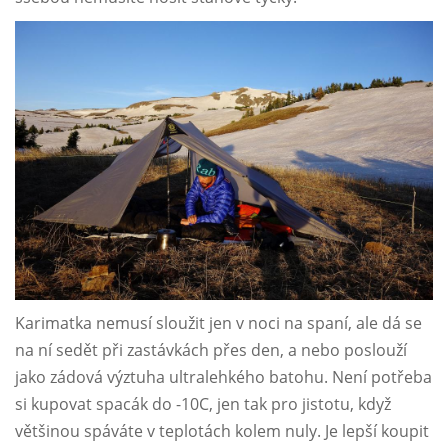
Karimatka nemusí sloužit jen v noci na spaní, ale dá se
na ní sedět při zastávkách přes den, a nebo poslouží
jako zádová výztuha ultralehkého batohu. Není potřeba
si kupovat spacák do -10C, jen tak pro jistotu, když
většinou spáváte v teplotách kolem nuly. Je lepší koupit