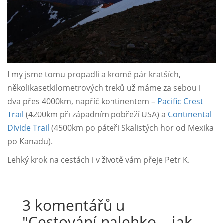
I my jsme tomu propadli a kromě pár kratších,
několikasetkilometrových treků už máme za sebou i
dva přes 4000km, napříč kontinentem –
Pacific Crest
Trail
(4200km při západním pobřeží USA) a
Continental
Divide Trail
(4500km po páteři Skalistých hor od Mexika
po Kanadu).
Lehký krok na cestách i v životě vám přeje Petr K.
3 komentářů u
"
Cestování nalehko – jak