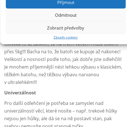
Trojku
Příjmout
Odmítnout
Zobrazit předvolby
Zásady cookies
Člověka to až zaskočí, že na třech věcech může ušetřit
přes 5kg!!! Bacha na to, že batoh se kupuje až nakonec!
Velikostí a nosností podle toho, jak dobře jste odlehčili!
Je mnohem příjemnější nést lehkou výbavu v klasickém,
těžkém batohu, než těžkou výbavu narvanou
v ultralehkém!!!
Univerzálnost
Pro další odlehčení je potřeba se zamyslet nad
univerzálností věcí, které nosíte – např. trekové hůlky
nejsou jen hůlky, ale dá se na ně postavit stan, pak
ssebou nemusíte nosit stanové tyčky.