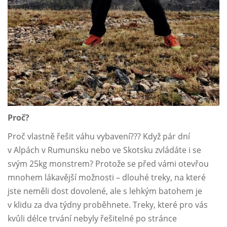
Proč?
Proč vlastně řešit váhu vybavení??? Když pár dní
v Alpách v Rumunsku nebo ve Skotsku zvládáte i se
svým 25kg monstrem? Protože se před vámi otevřou
mnohem lákavější možnosti – dlouhé treky, na které
jste neměli dost dovolené, ale s lehkým batohem je
v klidu za dva týdny proběhnete. Treky, které pro vás
kvůli délce trvání nebyly řešitelné po stránce