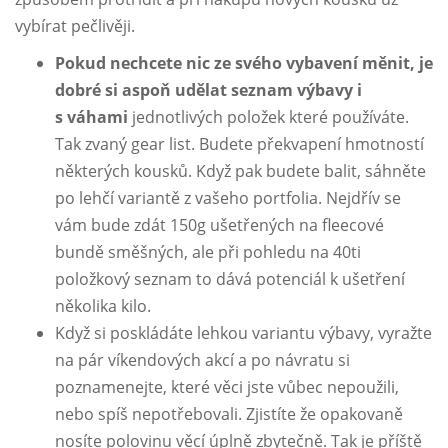
vybírat pečlivěji.
Pokud nechcete nic ze svého vybavení měnit, je
dobré si aspoň udělat seznam výbavy i
s váhami
jednotlivých položek které používáte.
Tak zvaný gear list. Budete překvapení hmotností
některých kousků. Když pak budete balit, sáhněte
po lehčí variantě z vašeho portfolia. Nejdřív se
vám bude zdát 150g ušetřených na fleecové
bundě směšných, ale při pohledu na 40ti
položkový seznam to dává potenciál k ušetření
několika kilo.
Když si poskládáte lehkou variantu výbavy, vyražte
na pár víkendových akcí a po návratu si
poznamenejte, které věci jste vůbec nepoužili,
nebo spíš nepotřebovali. Zjistíte že opakovaně
nosíte polovinu věcí úplně zbytečně. Tak je příště