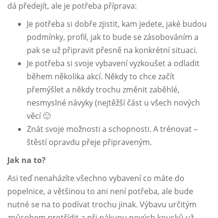
dá předejít, ale je potřeba příprava:
Je potřeba si dobře zjistit, kam jedete, jaké budou
podmínky, profil, jak to bude se zásobováním a
pak se už připravit přesně na konkrétní situaci.
Je potřeba si svoje vybavení vyzkoušet a odladit
během několika akcí. Někdy to chce začít
přemýšlet a někdy trochu změnit zaběhlé,
nesmyslné návyky (nejtěžší část u všech nových
věcí 🙂
Znát svoje možnosti a schopnosti. A trénovat –
štěstí opravdu přeje připraveným.
Jak na to?
Asi teď nenaházíte všechno vybavení co máte do
popelnice, a většinou to ani není potřeba, ale bude
nutné se na to podívat trochu jinak. Výbavu určitým
způsobem protřídit a při nákupu nových kousků už