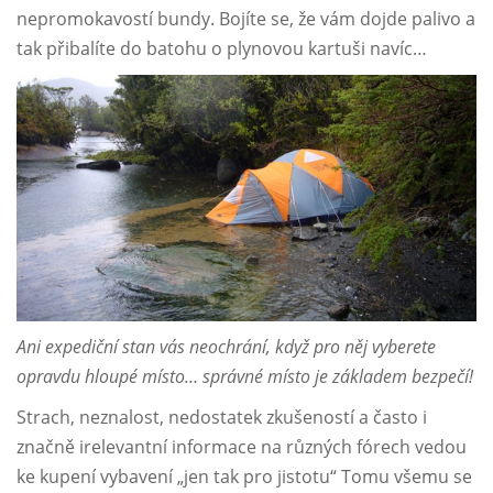
nepromokavostí bundy. Bojíte se, že vám dojde palivo a
tak přibalíte do batohu o plynovou kartuši navíc…
Ani expediční stan vás neochrání, když pro něj vyberete
opravdu hloupé místo… správné místo je základem bezpečí!
Strach, neznalost, nedostatek zkušeností a často i
značně irelevantní informace na různých fórech vedou
ke kupení vybavení „jen tak pro jistotu“ Tomu všemu se