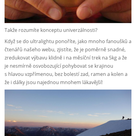
Takže rozumíte konceptu univerzálnosti?
Když se do ultralightu ponoříte, jako mnoho fanoušků a
čtenářů našeho webu, zjistíte, že je poměrně snadné,
zredukovat výbavu klidně i na měsíční trek na 5kg a že
je nesmírně osvobozující pohybovat se krajinou
s hlavou vzpřímenou, bez bolestí zad, ramen a kolen a
že i dálky jsou najednou mnohem lákavější!