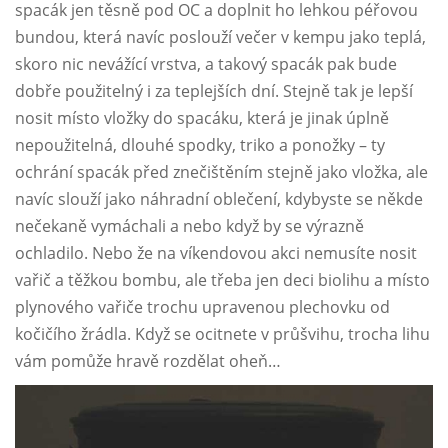
spacák jen těsně pod OC a doplnit ho lehkou péřovou
bundou, která navíc poslouží večer v kempu jako teplá,
skoro nic nevážící vrstva, a takový spacák pak bude
dobře použitelný i za teplejších dní. Stejně tak je lepší
nosit místo vložky do spacáku, která je jinak úplně
nepoužitelná, dlouhé spodky, triko a ponožky – ty
ochrání spacák před znečištěním stejně jako vložka, ale
navíc slouží jako náhradní oblečení, kdybyste se někde
nečekaně vymáchali a nebo když by se výrazně
ochladilo. Nebo že na víkendovou akci nemusíte nosit
vařič a těžkou bombu, ale třeba jen deci biolihu a místo
plynového vařiče trochu upravenou plechovku od
kočičího žrádla. Když se ocitnete v průšvihu, trocha lihu
vám pomůže hravě rozdělat oheň…