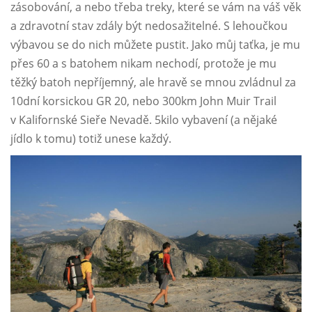
zásobování, a nebo třeba treky, které se vám na váš věk
a zdravotní stav zdály být nedosažitelné. S lehoučkou
výbavou se do nich můžete pustit. Jako můj taťka, je mu
přes 60 a s batohem nikam nechodí, protože je mu
těžký batoh nepříjemný, ale hravě se mnou zvládnul za
10dní korsickou GR 20, nebo 300km John Muir Trail
v Kalifornské Sieře Nevadě. 5kilo vybavení (a nějaké
jídlo k tomu) totiž unese každý.