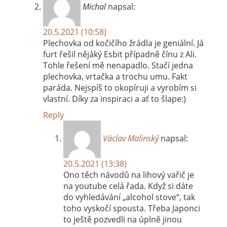
Michal
napsal:
20.5.2021 (10:58)
Plechovka od kočičího žrádla je geniální. Já
furt řešil nějáký Esbit případně čínu z Ali.
Tohle řešení mě nenapadlo. Stačí jedna
plechovka, vrtačka a trochu umu. Fakt
paráda. Nejspíš to okopíruji a vyrobím si
vlastní. Díky za inspiraci a ať to šlape:)
Reply
Václav Malinský
napsal:
20.5.2021 (13:38)
Ono těch návodů na lihový vařič je
na youtube celá řada. Když si dáte
do vyhledávání „alcohol stove“, tak
toho vyskočí spousta. Třeba Japonci
to ještě pozvedli na úplně jinou