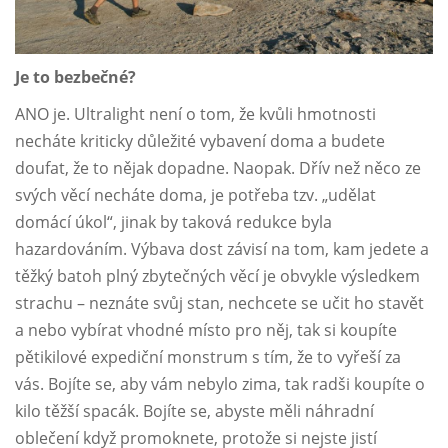
Je to bezbečné?
ANO je. Ultralight není o tom, že kvůli hmotnosti
necháte kriticky důležité vybavení doma a budete
doufat, že to nějak dopadne. Naopak. Dřív než něco ze
svých věcí necháte doma, je potřeba tzv. „udělat
domácí úkol“, jinak by taková redukce byla
hazardováním. Výbava dost závisí na tom, kam jedete a
těžký batoh plný zbytečných věcí je obvykle výsledkem
strachu – neznáte svůj stan, nechcete se učit ho stavět
a nebo vybírat vhodné místo pro něj, tak si koupíte
pětikilové expediční monstrum s tím, že to vyřeší za
vás. Bojíte se, aby vám nebylo zima, tak radši koupíte o
kilo těžší spacák. Bojíte se, abyste měli náhradní
oblečení když promoknete, protože si nejste jistí