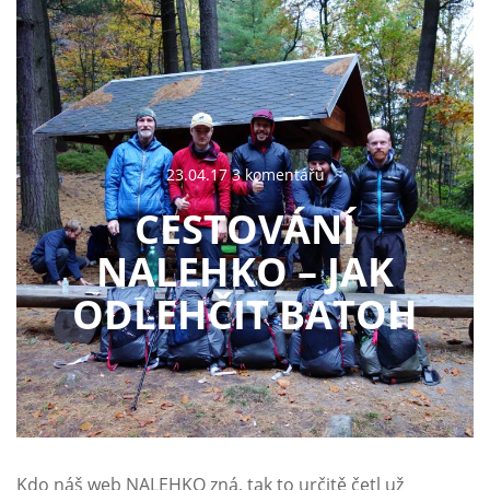
23.04.17 3 komentářů
CESTOVÁNÍ
NALEHKO – JAK
ODLEHČIT BATOH
Kdo náš web NALEHKO zná, tak to určitě četl už