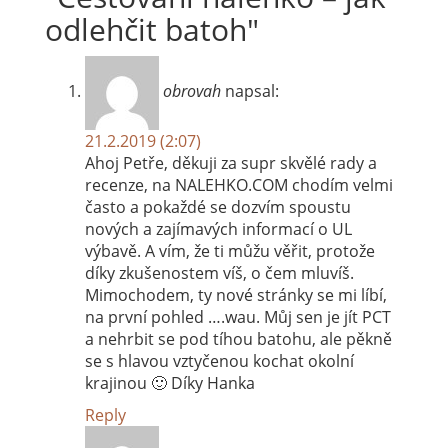
odlehčit batoh
"
obrovah
napsal:
21.2.2019 (2:07)
Ahoj Petře, děkuji za supr skvělé rady a
recenze, na NALEHKO.COM chodím velmi
často a pokaždé se dozvím spoustu
nových a zajímavých informací o UL
výbavě. A vím, že ti můžu věřit, protože
díky zkušenostem víš, o čem mluvíš.
Mimochodem, ty nové stránky se mi líbí,
na první pohled ….wau. Můj sen je jít PCT
a nehrbit se pod tíhou batohu, ale pěkně
se s hlavou vztyčenou kochat okolní
krajinou 🙂 Díky Hanka
Reply