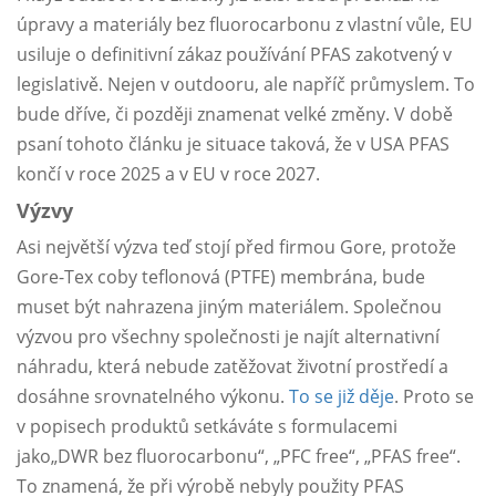
úpravy a materiály bez fluorocarbonu z vlastní vůle, EU
usiluje o definitivní zákaz používání PFAS zakotvený v
legislativě. Nejen v outdooru, ale napříč průmyslem. To
bude dříve, či později znamenat velké změny. V době
psaní tohoto článku je situace taková, že v USA PFAS
končí v roce 2025 a v EU v roce 2027.
Výzvy
Asi největší výzva teď stojí před firmou Gore, protože
Gore-Tex coby teflonová (PTFE) membrána, bude
muset být nahrazena jiným materiálem. Společnou
výzvou pro všechny společnosti je najít alternativní
náhradu, která nebude zatěžovat životní prostředí a
dosáhne srovnatelného výkonu.
To se již děje
. Proto se
v popisech produktů setkáváte s formulacemi
jako„DWR bez fluorocarbonu“, „PFC free“, „PFAS free“.
To znamená, že při výrobě nebyly použity PFAS