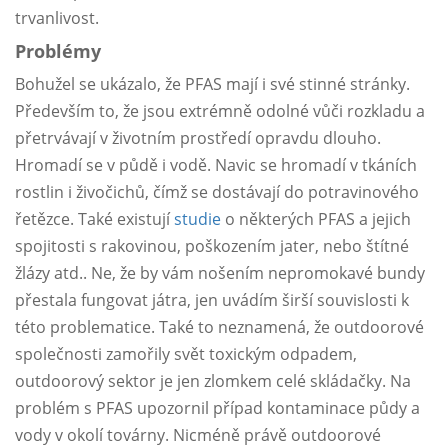
trvanlivost.
Problémy
Bohužel se ukázalo, že PFAS mají i své stinné stránky.
Především to, že jsou extrémně odolné vůči rozkladu a
přetrvávají v životním prostředí opravdu dlouho.
Hromadí se v půdě i vodě. Navic se hromadí v tkáních
rostlin i živočichů, čímž se dostávají do potravinového
řetězce. Také existují
studie
o některých PFAS a jejich
spojitosti s rakovinou, poškozením jater, nebo štítné
žlázy atd.. Ne, že by vám nošením nepromokavé bundy
přestala fungovat játra, jen uvádím širší souvislosti k
této problematice. Také to neznamená, že outdoorové
společnosti zamořily svět toxickým odpadem,
outdoorový sektor je jen zlomkem celé skládačky. Na
problém s PFAS upozornil případ kontaminace půdy a
vody v okolí továrny. Nicméně právě outdoorové