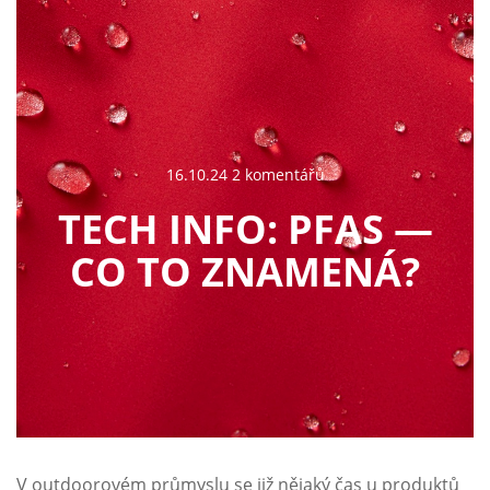
16.10.24 2 komentářů
TECH INFO: PFAS —
CO TO ZNAMENÁ?
V outdoorovém průmyslu se již nějaký čas u produktů