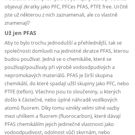
objevují zkratky jako PFC, PFCes PFAS, PTFE free. Určitě
jste už některou z nich zaznamenali, ale co vlastně
znamenají?
Už jen PFAS
Aby to bylo trochu jednodušší a přehlednější, tak se
společnosti domluvili na jednotné zkratce PFAS, kterou
budou používat. Jedná se o chemikálie, které se
používají/používaly při výrobě vodoodpudivých a
nepromokavých materiálů. PFAS je širší skupina
chemikálií, do které spadají užší skupiny jako PFC, nebo
PTFE (teflon). Všechno jsou to sloučeniny, u kterých
došlo k částečné, nebo úplné náhradě vodíkových
atomů fluorem. Díky tomu vznikly velmi silné vazby
mezi uhlíkem a fluorem (fluorocarbon), které dávají
PFAS chemikáliím jejich jedinečné vlastnosti jako
vodoodpudivost, odolnost vůči skvrnám, nebo