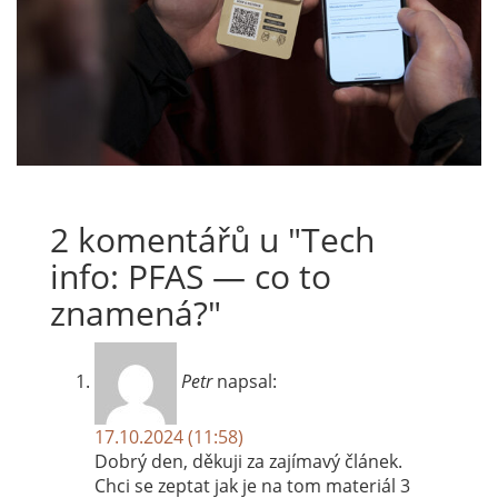
2 komentářů u "
Tech
info: PFAS — co to
znamená?
"
Petr
napsal:
17.10.2024 (11:58)
Dobrý den, děkuji za zajímavý článek.
Chci se zeptat jak je na tom materiál 3