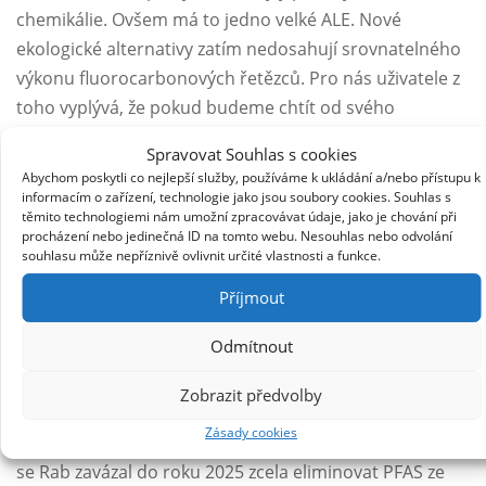
chemikálie. Ovšem má to jedno velké ALE. Nové
ekologické alternativy zatím nedosahují srovnatelného
výkonu fluorocarbonových řetězců. Pro nás uživatele z
toho vyplývá, že pokud budeme chtít od svého
vybavení stále stejný výkon, musíme se na tom aktivně
Spravovat Souhlas s cookies
podílet pravidelnou péčí a obnovou DWR v podobě
Abychom poskytli co nejlepší služby, používáme k ukládání a/nebo přístupu k
praní
a
impregnace
. A to s větší intenzitou, než tomu
informacím o zařízení, technologie jako jsou soubory cookies. Souhlas s
těmito technologiemi nám umožní zpracovávat údaje, jako je chování při
bylo dříve.
procházení nebo jedinečná ID na tomto webu. Nesouhlas nebo odvolání
souhlasu může nepříznivě ovlivnit určité vlastnosti a funkce.
Rab
Britská outdoorová značka Rab aktivně pracuje na
Příjmout
postupném odstranění PFAS ze svých produktů. Od
Odmítnout
roku 2013 postupně přešel z dlouhých řetězců PFAS
(C8) na kratší řetězce (C6), které byly původně
Zobrazit předvolby
považovány za méně škodlivé. Nicméně po zjištění, že i
Zásady cookies
kratší řetězce PFAS představují environmentální rizika,
se Rab zavázal do roku 2025 zcela eliminovat PFAS ze