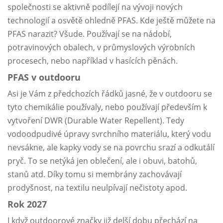
společnosti se aktivně podílejí na vývoji nových
technologií a osvětě ohledně PFAS. Kde ještě můžete na
PFAS narazit? Všude. Používají se na nádobí,
potravinových obalech, v průmyslových výrobních
procesech, nebo například v hasících pěnách.
PFAS v outdooru
Asi je Vám z předchozích řádků jasné, že v outdooru se
tyto chemikálie používaly, nebo používají především k
vytvoření DWR (Durable Water Repellent). Tedy
vodoodpudivé úpravy svrchního materiálu, který vodu
nevsákne, ale kapky vody se na povrchu srazí a odkutálí
pryč. To se netýká jen oblečení, ale i obuvi, batohů,
stanů atd. Díky tomu si membrány zachovávají
prodyšnost, na textilu neulpívají nečistoty apod.
Rok 2027
I když outdoorové značky již delší dobu přechází na