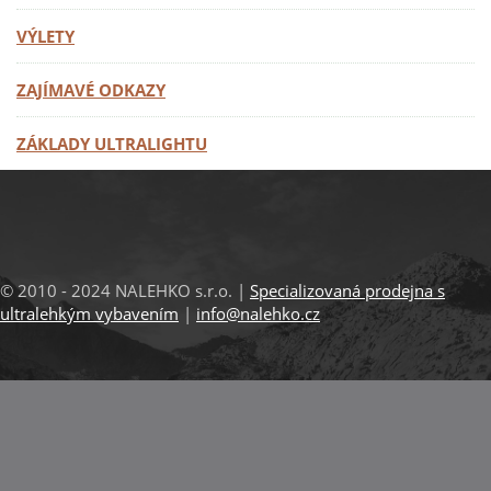
VÝLETY
ZAJÍMAVÉ ODKAZY
ZÁKLADY ULTRALIGHTU
© 2010 - 2024 NALEHKO s.r.o. |
Specializovaná prodejna s
ultralehkým vybavením
|
info@nalehko.cz