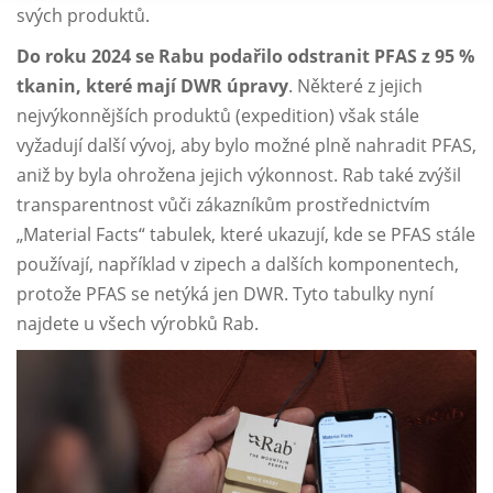
svých produktů.
Do roku 2024 se Rabu podařilo odstranit PFAS z 95 %
tkanin, které mají DWR úpravy
. Některé z jejich
nejvýkonnějších produktů (expedition) však stále
vyžadují další vývoj, aby bylo možné plně nahradit PFAS,
aniž by byla ohrožena jejich výkonnost. Rab také zvýšil
transparentnost vůči zákazníkům prostřednictvím
„Material Facts“ tabulek, které ukazují, kde se PFAS stále
používají, například v zipech a dalších komponentech,
protože PFAS se netýká jen DWR. Tyto tabulky nyní
najdete u všech výrobků Rab.