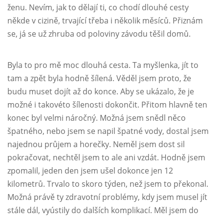
ženu. Nevím, jak to dělají ti, co chodí dlouhé cesty
někde v cizině, trvající třeba i několik měsíců. Přiznám
se, já se už zhruba od poloviny závodu těšil domů.
Byla to pro mě moc dlouhá cesta. Ta myšlenka, jít to
tam a zpět byla hodně šílená. Věděl jsem proto, že
budu muset dojít až do konce. Aby se ukázalo, že je
možné i takovéto šílenosti dokončit. Přitom hlavně ten
konec byl velmi náročný. Možná jsem snědl něco
špatného, nebo jsem se napil špatné vody, dostal jsem
najednou průjem a horečky. Neměl jsem dost sil
pokračovat, nechtěl jsem to ale ani vzdát. Hodně jsem
zpomalil, jeden den jsem ušel dokonce jen 12
kilometrů. Trvalo to skoro týden, než jsem to překonal.
Možná právě ty zdravotní problémy, kdy jsem musel jít
stále dál, vyústily do dalších komplikací. Měl jsem do