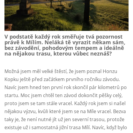
V podstatě každý rok směřuje tvá pozornost
právě k Mílím. Neláká tě vyrazit někam sám,
bez závodění, pohodovým tempem a ideálně
na nějakou trasu, kterou vůbec neznáš?
Možná jsem měl velké štěstí, že jsem poznal Honzu
Kopku ještě před začátkem prvního ročníku závodu.
Navíc jsem hned ten první rok skončil pár kilometrů po
startu. Moc jsem chtěl ten závod dokončit pěšky celý,
proto jsem se tam stále vracel. Každý rok jsem si našel
nějakou výzvu, kvůli které jsem se na Míle vracel. Bezva
taky je, že není nutné jít už jen severní trasou, protože
existuje už i samostatná jižní trasa Mílí. Navíc, když bylo