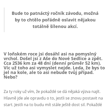
Bude to patnáctý ročník závodu, možná
by to chtělo pořádně oslavit nějakou
totálně šílenou akcí.
V loňském roce jsi dosáhl asi na pomyslný
vrchol. Došel jsi z Aše do Nové Sedlice a zpět.
Cca 2536 km za 48 dní (denní průměr 52 km).
Víc už toho asi vymyslet nejde. Leda, že bys to
jel na kole, ale to asi nebude tvůj případ.
Nebo?
Za ty roky už vím, že pokaždé se dá nějaká výzva najít.
Hlavně jde ale opravdu o to, jestli se znovu postavit na
start. Jestli na to budu mít stále ještě dost sil. Pokaždé