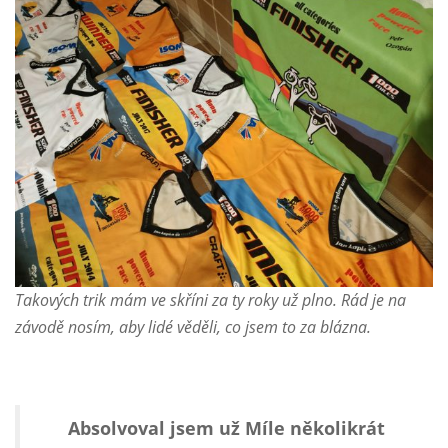
Takových trik mám ve skříni za ty roky už plno. Rád je na
závodě nosím, aby lidé věděli, co jsem to za blázna.
Absolvoval jsem už Míle několikrát