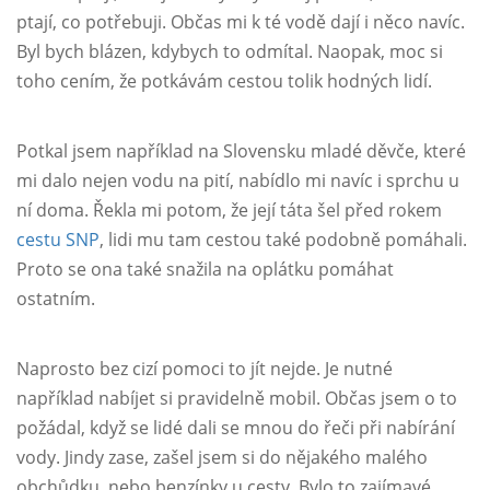
ptají, co potřebuji. Občas mi k té vodě dají i něco navíc.
Byl bych blázen, kdybych to odmítal. Naopak, moc si
toho cením, že potkávám cestou tolik hodných lidí.
Potkal jsem například na Slovensku mladé děvče, které
mi dalo nejen vodu na pití, nabídlo mi navíc i sprchu u
ní doma. Řekla mi potom, že její táta šel před rokem
cestu SNP
, lidi mu tam cestou také podobně pomáhali.
Proto se ona také snažila na oplátku pomáhat
ostatním.
Naprosto bez cizí pomoci to jít nejde. Je nutné
například nabíjet si pravidelně mobil. Občas jsem o to
požádal, když se lidé dali se mnou do řeči při nabírání
vody. Jindy zase, zašel jsem si do nějakého malého
obchůdku, nebo benzínky u cesty. Bylo to zajímavé,