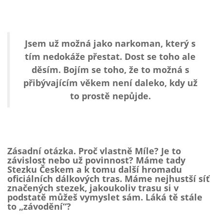
Jsem už možná jako narkoman, který s
tím nedokáže přestat. Dost se toho ale
děsím. Bojím se toho, že to možná s
přibývajícím věkem není daleko, kdy už
to prostě nepůjde.
Zásadní otázka. Proč vlastně Míle? Je to
závislost nebo už povinnost? Máme tady
Stezku Českem a k tomu další hromadu
oficiálních dálkových tras. Máme nejhustší síť
značených stezek, jakoukoliv trasu si v
podstatě můžeš vymyslet sám. Láká tě stále
to
„
závodění
“
?