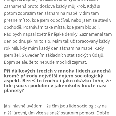
Zaznamená proto doslova každý můj krok. Když si
potom zobrazím ten záznam na mapě, vidím tam
přesně místo, kde jsem odpočíval, nebo jsem se stavil v
obchodě. Poznávám také místa, kde jsem bloudil.
Rád bych napsal zpětně nějaké deníky. Zaznamenal tam
den po dni, jak mi to šlo. Mám tak už zpracovaný každý
rok Mílí, kdy mám každý den záznam na mapě, kudy
jsem šel. S uvedením základních statistických údajů.
Bojím se ale, že to nebude moc lidí zajímat.
Při dálkových trecích v mnoha lidech zanechá
kromě přírody největší dojem sociologický
aspekt. Bereš to trochu i jako ukázku toho, že
lidé jsou si podobní v jakémkoliv koutě naší
planety?
Já si hlavně uvědomil, že čím jsou lidé sociologicky na
nižší úrovni, tím více se snaží ostatním pomoct. Dobře