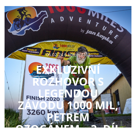
06.02.24 6 komentářů
EXKLUZIVNÍ
ROZHOVOR S
LEGENDOU
ZÁVODU 1000 MIL,
PETREM
OZOGÁNEM – 3. DÍL