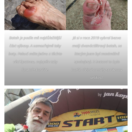
Batoh je podle mě nejdůležitější
Já si v roce 2019 vybral bezva
část výbavy. A samozřejmě taky
malý dvanáctilitrový batoh, se
boty. Pokud máte jednu z těchto
kterým jsem byl maximálně
věcí špatnou, nejspíše taky
spokojený. S botami to bylo
špatně skončíte.
horší, zřejmě neměly správnou
velikost.