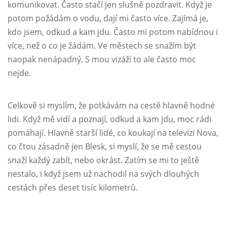
komunikovat. Často stačí jen slušně pozdravit. Když je
potom požádám o vodu, dají mi často více. Zajímá je,
kdo jsem, odkud a kam jdu. Často mi potom nabídnou i
více, než o co je žádám. Ve městech se snažím být
naopak nenápadný. S mou vizáží to ale často moc
nejde.
Celkově si myslím, že potkávám na cestě hlavně hodné
lidi. Když mě vidí a poznají, odkud a kam jdu, moc rádi
pomáhají. Hlavně starší lidé, co koukají na televizi Nova,
co čtou zásadně jen Blesk, si myslí, že se mě cestou
snaží každý zabít, nebo okrást. Zatím se mi to ještě
nestalo, i když jsem už nachodil na svých dlouhých
cestách přes deset tisíc kilometrů.