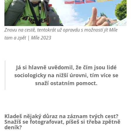
Znovu na cestě, tentokrát už opravdu s možností jít Míle
tam a zpět | Míle 2023
Já si hlavně uvědomil, že čím jsou lidé
sociologicky na nižší úrovni, tím více se
snaží ostatním pomoct.
Kladeš nějaký důraz na záznam tvých cest?
Snažíš se fotografovat, píšeš si třeba zpětně
deník?