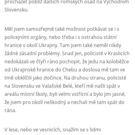
procházet poblíž dalších romských osad na Východním
Slovensku.
Měl jsem samozřejmě také možnost potkávat se i s
policejními orgány, nebo třeba i s ostrahou státní
hranice v okolí Ukrajiny. Tam jsem také neměl nikdy
žádné zásadní problémy. Snad jen, policisté v Kraslicích
nedokázali ve čtyři ráno pochopit, že jedu na koloběžce
od Ukrajinské hranice do Chebu a doslova mě tam ve
tmě obklíčili jako zločince. Na druhou stranu, policisté
na Slovensku ve Valašské Belé, kteří mě našli spát v
areálu místní školy, byli velmi vstřícní a bylo jim jasné,
že jsem pro okolí neškodný a nechali mě tam spát do
rána.
V lese, nebo ve vesnicích, snažím se s lidmi