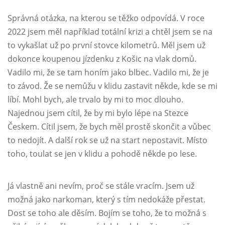
Správná otázka, na kterou se těžko odpovídá. V roce
2022 jsem měl například totální krizi a chtěl jsem se na
to vykašlat už po první stovce kilometrů. Měl jsem už
dokonce koupenou jízdenku z Košic na vlak domů.
Vadilo mi, že se tam honím jako blbec. Vadilo mi, že je
to závod. Že se nemůžu v klidu zastavit někde, kde se mi
líbí. Mohl bych, ale trvalo by mi to moc dlouho.
Najednou jsem cítil, že by mi bylo lépe na Stezce
Českem. Cítil jsem, že bych měl prostě skončit a vůbec
to nedojít. A další rok se už na start nepostavit. Místo
toho, toulat se jen v klidu a pohodě někde po lese.
Já vlastně ani nevím, proč se stále vracím. Jsem už
možná jako narkoman, který s tím nedokáže přestat.
Dost se toho ale děsím. Bojím se toho, že to možná s