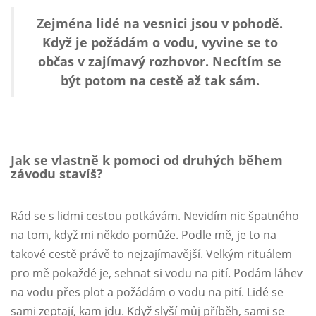
Zejména lidé na vesnici jsou v pohodě.
Když je požádám o vodu, vyvine se to
občas v zajímavý rozhovor. Necítím se
být potom na cestě až tak sám.
Jak se vlastně k pomoci od druhých během
závodu stavíš?
Rád se s lidmi cestou potkávám. Nevidím nic špatného
na tom, když mi někdo pomůže. Podle mě, je to na
takové cestě právě to nejzajímavější. Velkým rituálem
pro mě pokaždé je, sehnat si vodu na pití. Podám láhev
na vodu přes plot a požádám o vodu na pití. Lidé se
sami zeptají, kam jdu. Když slyší můj příběh, sami se