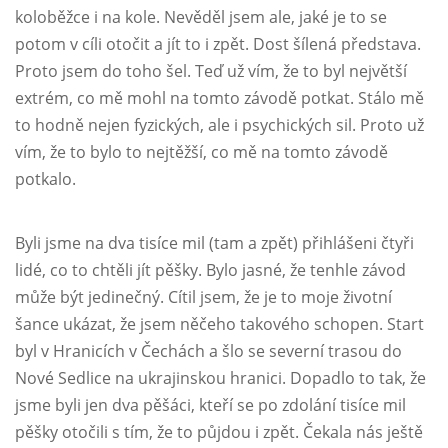
koloběžce i na kole. Nevěděl jsem ale, jaké je to se
potom v cíli otočit a jít to i zpět. Dost šílená představa.
Proto jsem do toho šel. Teď už vím, že to byl největší
extrém, co mě mohl na tomto závodě potkat. Stálo mě
to hodně nejen fyzických, ale i psychických sil. Proto už
vím, že to bylo to nejtěžší, co mě na tomto závodě
potkalo.
Byli jsme na dva tisíce mil (tam a zpět) přihlášeni čtyři
lidé, co to chtěli jít pěšky. Bylo jasné, že tenhle závod
může být jedinečný. Cítil jsem, že je to moje životní
šance ukázat, že jsem něčeho takového schopen. Start
byl v Hranicích v Čechách a šlo se severní trasou do
Nové Sedlice na ukrajinskou hranici. Dopadlo to tak, že
jsme byli jen dva pěšáci, kteří se po zdolání tisíce mil
pěšky otočili s tím, že to půjdou i zpět. Čekala nás ještě