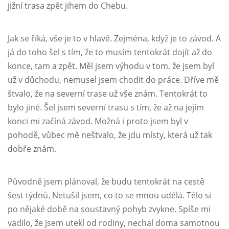
jižní trasa zpět jihem do Chebu.
Jak se říká, vše je to v hlavě. Zejména, když je to závod. A
já do toho šel s tím, že to musím tentokrát dojít až do
konce, tam a zpět. Měl jsem výhodu v tom, že jsem byl
už v důchodu, nemusel jsem chodit do práce. Dříve mě
štvalo, že na severní trase už vše znám. Tentokrát to
bylo jiné. Šel jsem severní trasu s tím, že až na jejím
konci mi začíná závod. Možná i proto jsem byl v
pohodě, vůbec mě neštvalo, že jdu místy, která už tak
dobře znám.
Původně jsem plánoval, že budu tentokrát na cestě
šest týdnů. Netušil jsem, co to se mnou udělá. Tělo si
po nějaké době na soustavný pohyb zvykne. Spíše mi
vadilo, že jsem utekl od rodiny, nechal doma samotnou