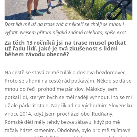
Dost lidí mě už na trase zná a někteří se chtějí se mnou i
vyfotit. Nejsem přitom nějaká známá celebrita, spíše exot.
Za těch 13 ročníků jsi na trase musel potkat
už řadu lidí. Jaké je tvá zkušenost s lidmi
během závodu obecně?
Na cestě se stává ze mě tulák a doslova bezdomovec.
Proto se s lidmi na cestě rád potkávám. Někdo se dá se
mnou do řeči, prohodíme pár slov. Málokdy jsem
potkal lidi, kterým bych se měl raději vyhnout. I to se mi
už ale párkrát stalo. Například na Východním Slovensku
v roce 2014, když jsem procházel obcí Rudňany.
Rómské děti měly tehdy bezva zábavu, když po mě
začaly házet kamením. Obdobně, bylo pro mě zajímavé