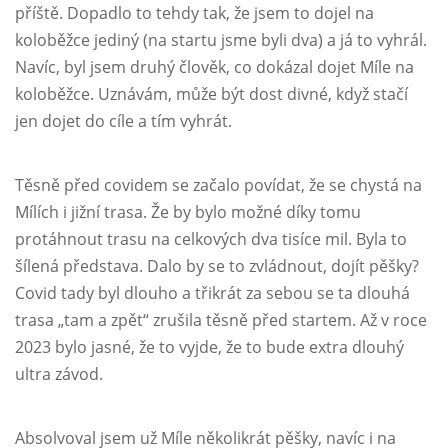
příště. Dopadlo to tehdy tak, že jsem to dojel na
koloběžce jediný (na startu jsme byli dva) a já to vyhrál.
Navíc, byl jsem druhý člověk, co dokázal dojet Míle na
koloběžce. Uznávám, může být dost divné, když stačí
jen dojet do cíle a tím vyhrát.
Těsně před covidem se začalo povídat, že se chystá na
Mílích i jižní trasa. Že by bylo možné díky tomu
protáhnout trasu na celkových dva tisíce mil. Byla to
šílená představa. Dalo by se to zvládnout, dojít pěšky?
Covid tady byl dlouho a třikrát za sebou se ta dlouhá
trasa „tam a zpět“ zrušila těsně před startem. Až v roce
2023 bylo jasné, že to vyjde, že to bude extra dlouhý
ultra závod.
Absolvoval jsem už Míle několikrát pěšky, navíc i na