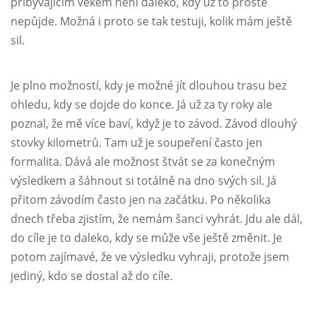
přibývajícím věkem není daleko, kdy už to prostě
nepůjde. Možná i proto se tak testuji, kolik mám ještě
sil.
Je plno možností, kdy je možné jít dlouhou trasu bez
ohledu, kdy se dojde do konce. Já už za ty roky ale
poznal, že mě více baví, když je to závod. Závod dlouhý
stovky kilometrů. Tam už je soupeření často jen
formalita. Dává ale možnost štvát se za konečným
výsledkem a šáhnout si totálně na dno svých sil. Já
přitom závodím často jen na začátku. Po několika
dnech třeba zjistím, že nemám šanci vyhrát. Jdu ale dál,
do cíle je to daleko, kdy se může vše ještě změnit. Je
potom zajímavé, že ve výsledku vyhraji, protože jsem
jediný, kdo se dostal až do cíle.