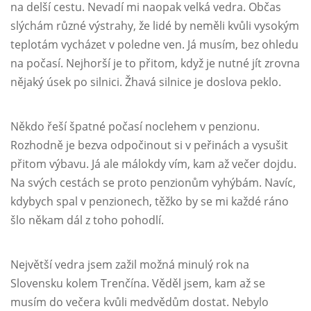
na delší cestu. Nevadí mi naopak velká vedra. Občas
slýchám různé výstrahy, že lidé by neměli kvůli vysokým
teplotám vycházet v poledne ven. Já musím, bez ohledu
na počasí. Nejhorší je to přitom, když je nutné jít zrovna
nějaký úsek po silnici. Žhavá silnice je doslova peklo.
Někdo řeší špatné počasí noclehem v penzionu.
Rozhodně je bezva odpočinout si v peřinách a vysušit
přitom výbavu. Já ale málokdy vím, kam až večer dojdu.
Na svých cestách se proto penzionům vyhýbám. Navíc,
kdybych spal v penzionech, těžko by se mi každé ráno
šlo někam dál z toho pohodlí.
Největší vedra jsem zažil možná minulý rok na
Slovensku kolem Trenčína. Věděl jsem, kam až se
musím do večera kvůli medvědům dostat. Nebylo