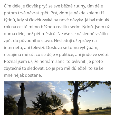
Čím déle je člověk pryč ze své běžné rutiny, tím déle
potom trvá návrat zpět. Prý, zlom je někde kolem tří
týdnů, kdy si člověk zvyká na nové návyky. Já byl minulý
rok na cestě mimo běžnou realitu sedm týdnů. Jsem už
doma déle, než pět měsíců. Ne vše se následně vrátilo
zpět do původního stavu. Nesleduji už zprávy na
internetu, ani televizi. Doslova se tomu vyhýbám,
nezajímá mě už, co se děje v politice, ani jinde ve světě.
Poznal jsem už, že nemám šanci to ovlivnit, je proto
zbytečné to sledovat. Co je pro mě důležité, to se ke
mně nějak dostane.