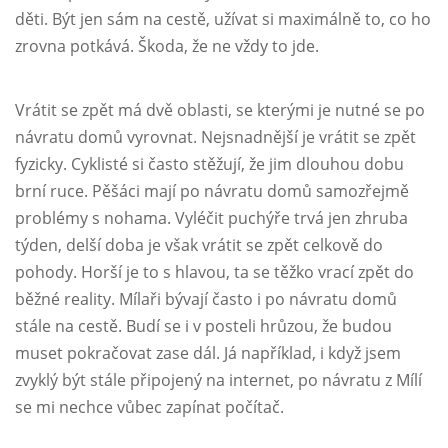
děti. Být jen sám na cestě, užívat si maximálně to, co ho
zrovna potkává. Škoda, že ne vždy to jde.
Vrátit se zpět má dvě oblasti, se kterými je nutné se po
návratu domů vyrovnat. Nejsnadnější je vrátit se zpět
fyzicky. Cyklisté si často stěžují, že jim dlouhou dobu
brní ruce. Pěšáci mají po návratu domů samozřejmě
problémy s nohama. Vyléčit puchýře trvá jen zhruba
týden, delší doba je však vrátit se zpět celkově do
pohody. Horší je to s hlavou, ta se těžko vrací zpět do
běžné reality. Mílaři bývají často i po návratu domů
stále na cestě. Budí se i v posteli hrůzou, že budou
muset pokračovat zase dál. Já například, i když jsem
zvyklý být stále připojený na internet, po návratu z Mílí
se mi nechce vůbec zapínat počítač.