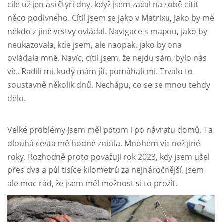
cíle už jen asi čtyři dny, když jsem začal na sobě cítit
něco podivného. Cítil jsem se jako v Matrixu, jako by mě
někdo z jiné vrstvy ovládal. Navigace s mapou, jako by
neukazovala, kde jsem, ale naopak, jako by ona
ovládala mně. Navíc, cítil jsem, že nejdu sám, bylo nás
víc. Radili mi, kudy mám jít, pomáhali mi. Trvalo to
soustavně několik dnů. Nechápu, co se se mnou tehdy
dělo.
Velké problémy jsem měl potom i po návratu domů. Ta
dlouhá cesta mě hodně zničila. Mnohem víc než jiné
roky. Rozhodně proto považuji rok 2023, kdy jsem ušel
přes dva a půl tisíce kilometrů za nejnáročnější. Jsem
ale moc rád, že jsem měl možnost si to prožít.