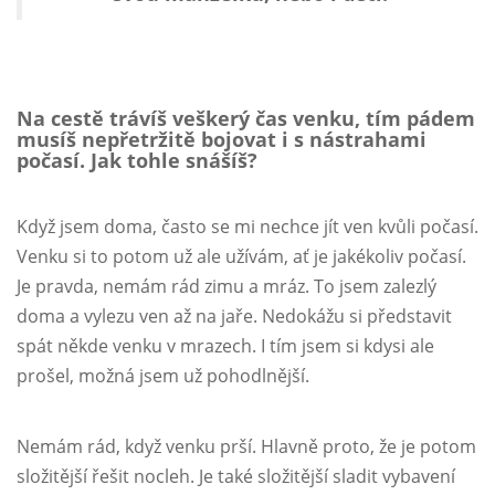
Na cestě trávíš veškerý čas venku, tím pádem
musíš nepřetržitě bojovat i s nástrahami
počasí. Jak tohle snášíš?
Když jsem doma, často se mi nechce jít ven kvůli počasí.
Venku si to potom už ale užívám, ať je jakékoliv počasí.
Je pravda, nemám rád zimu a mráz. To jsem zalezlý
doma a vylezu ven až na jaře. Nedokážu si představit
spát někde venku v mrazech. I tím jsem si kdysi ale
prošel, možná jsem už pohodlnější.
Nemám rád, když venku prší. Hlavně proto, že je potom
složitější řešit nocleh. Je také složitější sladit vybavení