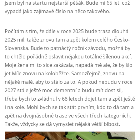
jsem byl na startu nejstarší pěšák. Bude mi 65 let, což
vypadá jako zajímavé číslo na něco takového.
Počítám s tím, že dále v roce 2025 bude trasa dlouhá
2025 mil, takže znovu tam a zpět kolem celého Česko-
Slovenska. Bude to patnáctý ročník závodu, možná by
to chtělo pořádně oslavit nějakou totálně šílenou akcí.
Moje žena mi to sice zakázala, napadá mě ale, že by šlo
jet Míle znovu na koloběžce. Samozřejmě, znovu na
nějaké malé, aby to stálo za to. A pokud nebudu v roce
2027 stále ještě moc dementní a budu mít dost sil,
třeba bych to zvládnul v 68 letech dojet tam a zpět ještě
i na kole. Mohl bych se tak stát prvním, kdo to dá tam a
zpět na dvojnásobné trase ve všech třech kategoriích.
Takže, vždycky se dá vymyslet nějaká větší blbost.