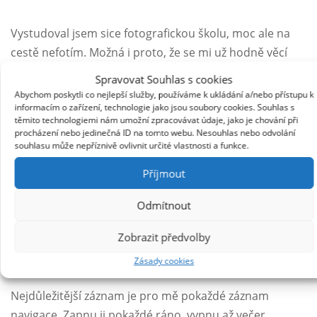
Vystudoval jsem sice fotografickou školu, moc ale na
cestě nefotím. Možná i proto, že se mi už hodně věcí
zdá být známé. Snažím se dívat se kolem sebe, ty fotky
Spravovat Souhlas s cookies
si ale uchovávám v paměti. Mobilem toho moc vyfotit
Abychom poskytli co nejlepší služby, používáme k ukládání a/nebo přístupu k
informacím o zařízení, technologie jako jsou soubory cookies. Souhlas s
nejde, rychle se vybíjejí baterky. Možná proto, že si
těmito technologiemi nám umožní zpracovávat údaje, jako je chování při
každý rok plánuji pečlivě na mapách, hodně míst si
procházení nebo jedinečná ID na tomto webu. Nesouhlas nebo odvolání
souhlasu může nepříznivě ovlivnit určité vlastnosti a funkce.
pamatuji i bez deníku.
Příjmout
Psát nějaké denní záznamy na cestě, to by mě asi
Odmítnout
nebavilo. A taky na to není čas. Občas jsem si vzal
sebou nějaký notýsek. Na začátku jsem si pár
Zobrazit předvolby
poznámek udělal, přestalo mě to ale pokaždé bavit.
Zásady cookies
Nejdůležitější záznam je pro mě pokaždé záznam
navigace. Zapnu ji pokaždé ráno, vypnu až večer.