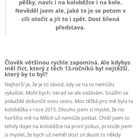
pěšky, navíc i na koloběžce i na kole.
Nevěděl jsem ale, jaké to je se potom v
cíli otočit a jít to i zpět. Dost šílená
představa.
Člověk většinou rychle zapomíná. Ale kdybys
měl říct, který z těch 13.ročníků byl nejtěžší,
který by to byl?
Nejhorší je, že je to závod, kdy se na to nemůžu
vykašlat. Mohl bych, nerad se ale vzdávám. Snažím se
pokaždé dokončit svou cestu. Moc těžká pro mě byla ta
koloběžka v roce 2015. Dlouho jsem si myslel, že nic
horšího mě na Mílích už nemůže potkat. Chtěl jsem to
tehdy dojet na koloběžce na první pokus, protože jsem
si myslel, že bych už neměl dost sil zkusit to někdy