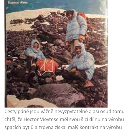
Cesty páně jsou vážně nevyzpytatelné a asi osud tomu
chtěl, že Hector Vieytese měl svou šicí dílnu na výrobu
spacích pytlů a zrovna získal malý kontrakt na výrobu