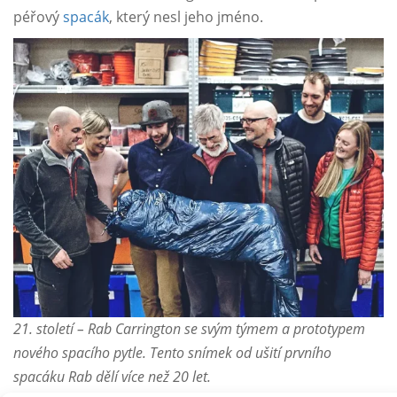
péřový
spacák
, který nesl jeho jméno.
21. století – Rab Carrington se svým týmem a prototypem
nového spacího pytle. Tento snímek od ušití prvního
spacáku Rab dělí více než 20 let.