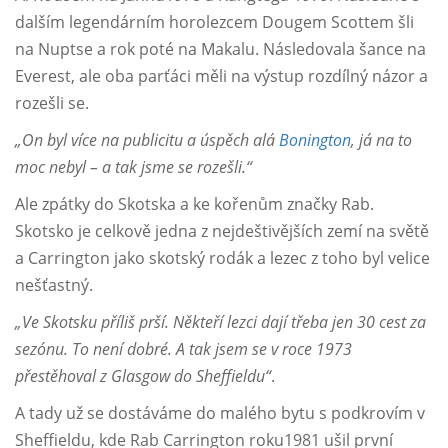
dalším legendárním horolezcem Dougem Scottem šli
na Nuptse a rok poté na Makalu. Následovala šance na
Everest, ale oba parťáci měli na výstup rozdílný názor a
rozešli se.
„On byl více na publicitu a úspěch alá
Bonington
, já na to
moc nebyl – a tak jsme se rozešli.“
Ale zpátky do Skotska a ke kořenům značky Rab.
Skotsko je celkově jedna z nejdeštivějších zemí na světě
a Carrington jako skotský rodák a lezec z toho byl velice
nešťastný.
„Ve Skotsku příliš prší. Někteří lezci dají třeba jen 30 cest za
sezónu. To není dobré. A tak jsem se v roce 1973
přestěhoval z Glasgow do Sheffieldu“
.
A tady už se dostáváme do malého bytu s podkrovím v
Sheffieldu, kde Rab Carrington roku1981 ušil první