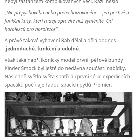
nebyl zastáncem komplikovaných věcí. Razil heslo:
„
Nic přepychového nebo přetechnizovaného – jen poctivé a
funkční kusy, kterí raději opravíte než vyměníte. Od
horolezců pro horolezce“
.
A právě takové vybavení Rab dělal a dělá dodnes –
jednoduché, funkční a odolné
.
Však také např. ikonický model první, péřové bundy
Kinder Smock byl ještě do nedávna součástí nabídky.
Následně světlo světa spatřila i první série expedičních
spacáků počínaje řadou spacích pytlů Premier.