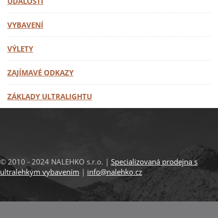
UDÁLOSTI
VYBAVENÍ
VÝLETY
ZAJÍMAVÉ ODKAZY
ZÁKLADY ULTRALIGHTU
© 2010 - 2024 NALEHKO s.r.o. |
Specializovaná prodejna s
ultralehkým vybavením
|
info@nalehko.cz