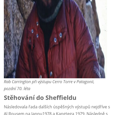
Rab Carrington při výstupu Cerro Torre v Patagonii,
pozdní 70. léta
Stěhování do Sheffieldu
Následovala řada dalších úspěšných výstupů nejdříve s
Al Rousem na Jannu1978 a Kangtega 1979. Následně s