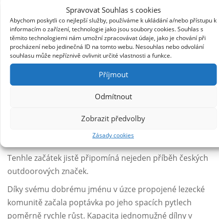
Založení značky Rab
Spravovat Souhlas s cookies
Abychom poskytli co nejlepší služby, používáme k ukládání a/nebo přístupu k
S podnikáním Rab začal po narození dcery v roce 1981.
informacím o zařízení, technologie jako jsou soubory cookies. Souhlas s
těmito technologiemi nám umožní zpracovávat údaje, jako je chování při
Uplatňoval při tom dovednosti, které se během oněch
procházení nebo jedinečná ID na tomto webu. Nesouhlas nebo odvolání
šesti měsíců v Argentině, a později na expedicích na
souhlasu může nepříznivě ovlivnit určité vlastnosti a funkce.
Jannu, Kangtegu, Nuptse či Makalu, naučil. Do půdních
Příjmout
prostor jeho bytu se od té doby uchyloval stále a stále
častěji.
Odmítnout
„Byla to jediná věc, kterou jsem věděl, jak dělat. Přes den
Zobrazit předvolby
jsem pracoval na stavbě a po večerech jsem seděl nahoře
Zásady cookies
na půdě a šil spacáky.“
Tenhle začátek jistě připomíná nejeden příběh českých
outdoorových značek.
Díky svému dobrému jménu v úzce propojené lezecké
komunitě začala poptávka po jeho spacích pytlech
poměrně rychle růst. Kapacita jednomužné dílny v