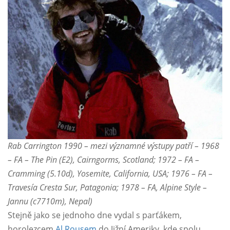
Rab Carrington 1990 – mezi významné výstupy patří – 1968
– FA – The Pin (E2), Cairngorms, Scotland; 1972 – FA –
Cramming (5.10d), Yosemite, California, USA; 1976 – FA –
Travesía Cresta Sur, Patagonia; 1978 – FA, Alpine Style –
Jannu (c7710m), Nepal)
Stejně jako se jednoho dne vydal s parťákem,
horolezcem
Al Rousem
do Jižní Ameriky, kde spolu