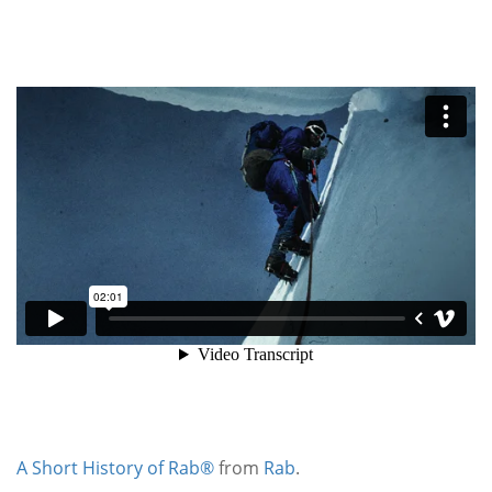
A Short History of Rab®
from
Rab
.