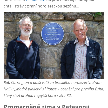
chtěli strávit zimní horolezeckou sezónu…
Rab Carrington a další velikán britského horolezectví Brian
Hall u „Modré plakety“ Al Rouse – ocenění pro prvního Brita,
který slezl druhou nejvyšší horu světa K2.
Promarněná zima v Patagonii