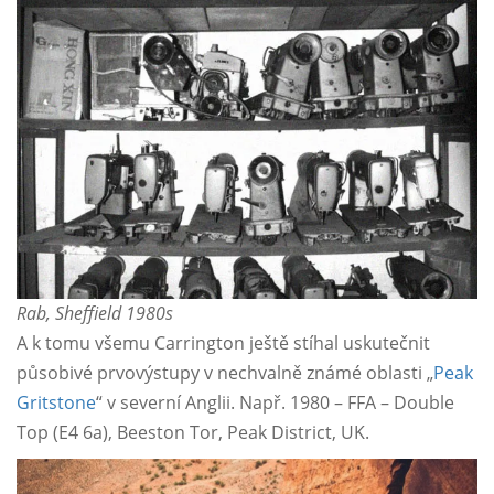
Rab, Sheffield 1980s
A k tomu všemu Carrington ještě stíhal uskutečnit
působivé prvovýstupy v nechvalně známé oblasti „
Peak
Gritstone
“ v severní Anglii. Např. 1980 – FFA – Double
Top (E4 6a), Beeston Tor, Peak District, UK.