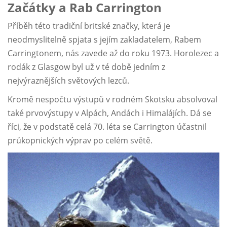
Začátky a Rab Carrington
Příběh této tradiční britské značky, která je
neodmyslitelně spjata s jejím zakladatelem, Rabem
Carringtonem, nás zavede až do roku 1973. Horolezec a
rodák z Glasgow byl už v té době jedním z
nejvýraznějších světových lezců.
Kromě nespočtu výstupů v rodném Skotsku absolvoval
také prvovýstupy v Alpách, Andách i Himalájích. Dá se
říci, že v podstatě celá 70. léta se Carrington účastnil
průkopnických výprav po celém světě.