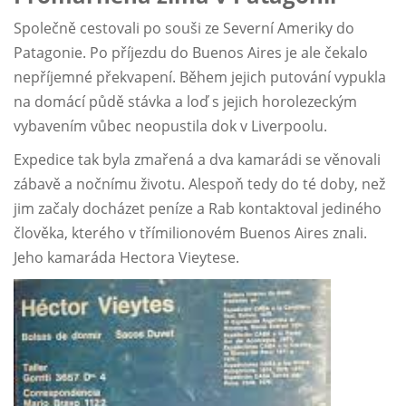
Společně cestovali po souši ze Severní Ameriky do
Patagonie. Po příjezdu do Buenos Aires je ale čekalo
nepříjemné překvapení. Během jejich putování vypukla
na domácí půdě stávka a loď s jejich horolezeckým
vybavením vůbec neopustila dok v Liverpoolu.
Expedice tak byla zmařená a dva kamarádi se věnovali
zábavě a nočnímu životu. Alespoň tedy do té doby, než
jim začaly docházet peníze a Rab kontaktoval jediného
člověka, kterého v třímilionovém Buenos Aires znali.
Jeho kamaráda Hectora Vieytese.