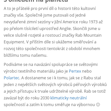
A to je přátelé pro první díl o historii této kultovní
značky vše. Společně jsme putovali od jedné
nevydařené zimní sezóny v Jižní Americe roku 1973 až
po přelom tísíciletí uprostřed Anglie. Skončili jsme u
velice slušně rozjeté a rostoucí značky Rab Mountain
Equipment. V příštím díle si ukážeme směřování a
rozvoj této společnosti tentokrát z období mnohem
bližšímu tomu našemu.
Podíváme se na navázání spolupráce se světovými
výrobci textilního materiálu jako je
Pertex
nebo
Polartec
. A dostaneme se i k tomu, jak se z Rabu stal
jeden z největších světových výrobců péřových výrobků
a jejich přístupu k trvale udržitelné výrobě. Rab se totiž
zavázal být do roku 2030
klimaticky neutrální
společností a zatím k tomu směřuje na výbornou 🙂