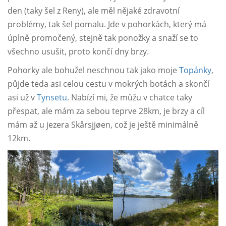
den (taky šel z Reny), ale měl nějaké zdravotní
problémy, tak šel pomalu. Jde v pohorkách, který má
úplně promočený, stejně tak ponožky a snaží se to
všechno usušit, proto končí dny brzy.
Pohorky ale bohužel neschnou tak jako moje
Topánky
,
půjde teda asi celou cestu v mokrých botách a skončí
asi už v
Tynsetu
. Nabízí mi, že můžu v chatce taky
přespat, ale mám za sebou teprve 28km, je brzy a cíl
mám až u jezera Skårsjjøen, což je ještě minimálně
12km.