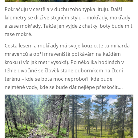
Pokračuju v cestě a v duchu toho týpka lituju. Další
kilometry se drží ve stejném stylu – mokřady, mokřady
a zase mokřady. Takže jen vyjde z chatky, boty bude mít
zase mokré.
Cesta lesem a mokřady má svoje kouzlo. Je tu miliarda
mravenců a obří mraveniště potkávám na každém
kroku (i víc jak metr vysoká). Po několika hodinách v
téhle divočině se člověk stane odborníkem na čtení
terénu – kde se bota moc neproboří, kde bude
nejméně vody, kde se bude dát nejlépe přeskočit,…