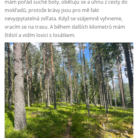
mám pořád suché boty, obětuju se a uhnu z cesty do
mokřadů, protože krávy jsou pro mě fakt
nevyzpytatelná zvířata. Když se vzájemně vyhneme,
vracím se na trasu. A během dalších kilometrů mám
štěstí a vidím losici s losátkem.