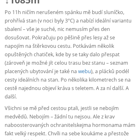
Po 11h ničím nerušeném spánku mě budí sluníčko,
prohřívá stan (v noci byly 3°C) a nabízí ideální variantu
sbalení – vše je suché, nic nemusím přes den
dosušovat. Pokračuju po pěšině přes lesy až se
napojím na štěrkovou cestu. Potkávám několik
opuštěných chatiček, kde by se taky dalo přespat
(zároveň je možné jít celou trasu bez stanu – seznam
placených ubytování je také na
webu
), a plácků podél
cesty ideálních na stan. Po několika kilometrech se na
cestě najednou objeví kráva s teletem. A za ní další. A
další.
Všichni se mě před cestou ptali, jestli se nebojím
medvědů. Nebojím – žádní tu nejsou. Ale z krav
naboosterovaných ochranitelskejma hormonama mám
fakt velký respekt. Chvíli na sebe koukáme a přestože