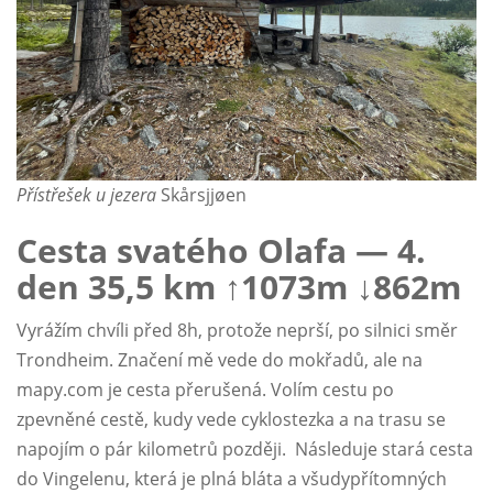
Přístřešek u jezera
Skårsjjøen
Cesta svatého Olafa — 4.
den 35,5 km ↑1073m ↓862m
Vyrážím chvíli před 8h, protože neprší, po silnici směr
Trondheim. Značení mě vede do mokřadů, ale na
mapy.com je cesta přerušená. Volím cestu po
zpevněné cestě, kudy vede cyklostezka a na trasu se
napojím o pár kilometrů později. Následuje stará cesta
do Vingelenu, která je plná bláta a všudypřítomných