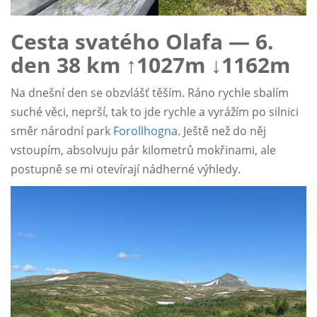
Cesta svatého Olafa — 6.
den 38 km ↑1027m ↓1162m
Na dnešní den se obzvlášť těším. Ráno rychle sbalím
suché věci, neprší, tak to jde rychle a vyrážím po silnici
směr národní park
Forollhogna
. Ještě než do něj
vstoupím, absolvuju pár kilometrů mokřinami, ale
postupně se mi otevírají nádherné výhledy.