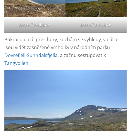
Jezero Forollsjøen
Jezero Forollsjøen
Pokračuju dál přes hory, kochám se výhledy, v dálce
jsou vidět zasněžené vrcholky v národním parku
Dovrefjell-Sunndalsfjella
, a začnu sestupovat k
Tangvollen
.