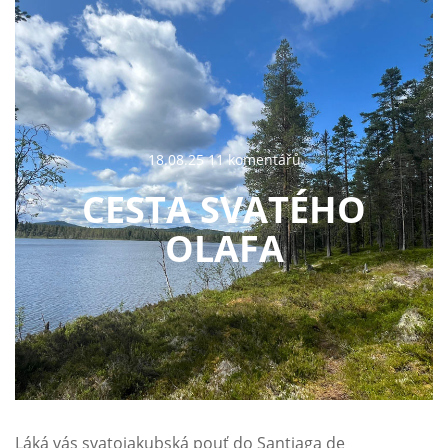
18.08.25 11 komentářů
CESTA SVATÉHO
OLAFA
Láká vás svatojakubská pouť do Santiaga de