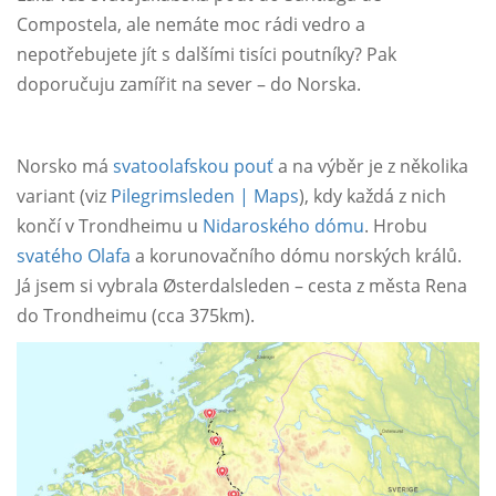
Compostela, ale nemáte moc rádi vedro a
nepotřebujete jít s dalšími tisíci poutníky? Pak
doporučuju zamířit na sever – do Norska.
Norsko má
svatoolafskou pouť
a na výběr je z několika
variant (viz
Pilegrimsleden | Maps
), kdy každá z nich
končí v Trondheimu u
Nidaroského dómu
. Hrobu
svatého Olafa
a korunovačního dómu norských králů.
Já jsem si vybrala Østerdalsleden – cesta z města Rena
do Trondheimu (cca 375km).