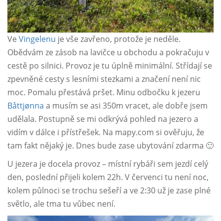
Ve
Vingelenu
je vše zavřeno, protože je neděle.
Obědvám ze zásob na lavičce u obchodu a pokračuju v
cestě po silnici. Provoz je tu úplně minimální. Střídají se
zpevněné cesty s lesními stezkami a značení není nic
moc. Pomalu přestává pršet. Minu odbočku k jezeru
Båttjønna
a musím se asi 350m vracet, ale dobře jsem
udělala. Postupně se mi odkrývá pohled na jezero a
vidím v dálce i přístřešek. Na mapy.com si ověřuju, že
tam fakt nějaký je. Dnes bude zase ubytování zdarma 🙂
U jezera je docela provoz – místní rybáři sem jezdí celý
den, poslední přijeli kolem 22h. V červenci tu není noc,
kolem půlnoci se trochu sešeří a ve 2:30 už je zase plné
světlo, ale tma tu vůbec není.