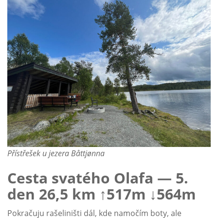
Přístřešek u jezera Båttjønna
Cesta svatého Olafa — 5.
den 26,5 km ↑517m ↓564m
Pokračuju rašeliništi dál, kde namočím boty, ale