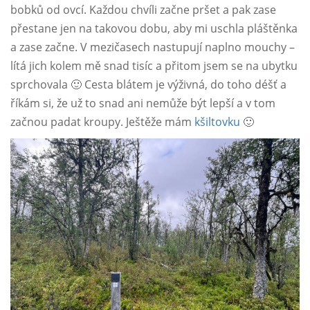
bobků od ovcí. Každou chvíli začne pršet a pak zase
přestane jen na takovou dobu, aby mi uschla pláštěnka
a zase začne. V mezičasech nastupují naplno mouchy –
lítá jich kolem mě snad tisíc a přitom jsem se na ubytku
sprchovala 🙂 Cesta blátem je výživná, do toho déšť a
říkám si, že už to snad ani nemůže být lepší a v tom
začnou padat kroupy. Ještěže mám
kšiltovku
🙂