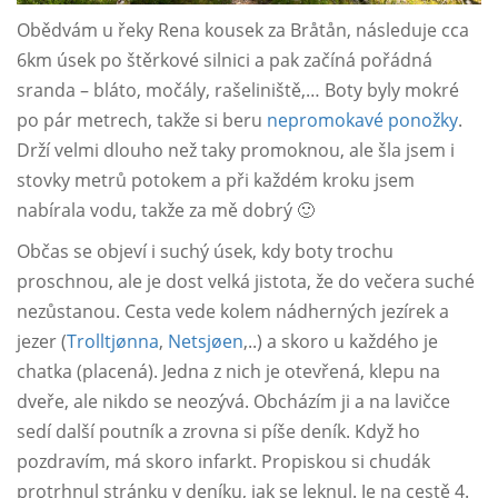
Obědvám u řeky Rena kousek za Bråtån, následuje cca
6km úsek po štěrkové silnici a pak začíná pořádná
sranda – bláto, močály, rašeliniště,… Boty byly mokré
po pár metrech, takže si beru
nepromokavé ponožky
.
Drží velmi dlouho než taky promoknou, ale šla jsem i
stovky metrů potokem a při každém kroku jsem
nabírala vodu, takže za mě dobrý 🙂
Občas se objeví i suchý úsek, kdy boty trochu
proschnou, ale je dost velká jistota, že do večera suché
nezůstanou. Cesta vede kolem nádherných jezírek a
jezer (
Trolltjønna
,
Netsjøen
,..) a skoro u každého je
chatka (placená). Jedna z nich je otevřená, klepu na
dveře, ale nikdo se neozývá. Obcházím ji a na lavičce
sedí další poutník a zrovna si píše deník. Když ho
pozdravím, má skoro infarkt. Propiskou si chudák
protrhnul stránku v deníku, jak se leknul. Je na cestě 4.