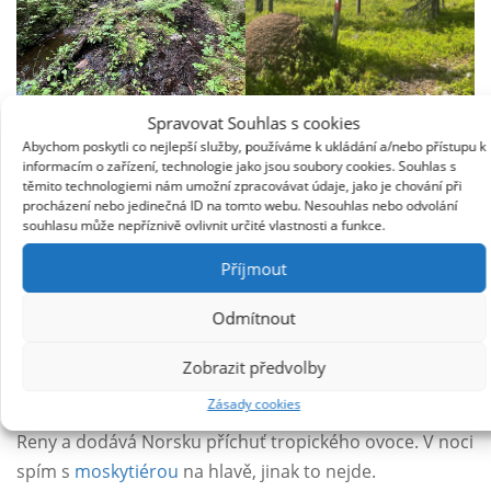
Spravovat Souhlas s cookies
Abychom poskytli co nejlepší služby, používáme k ukládání a/nebo přístupu k
informacím o zařízení, technologie jako jsou soubory cookies. Souhlas s
Zbývají dva kilometry k jezeru, kde by měl být i volně
těmito technologiemi nám umožní zpracovávat údaje, jako je chování při
přístupný přístřešek, a na obloze je vidět přibližující se
procházení nebo jedinečná ID na tomto webu. Nesouhlas nebo odvolání
souhlasu může nepříznivě ovlivnit určité vlastnosti a funkce.
obří černý mrak. Už asi hodinu neprší, věci mám suché
(kromě bot a ponožek), nechce se mi zmoknout.
Příjmout
Nabírám teda rychlost a běžím až k přístřešku, který je
Odmítnout
naprosto luxusní. První kapky padaly už když jsem se
blížila a když jsem pod střechou, začne pořádný déšť.
Zobrazit předvolby
Vybalím si spaní a vykoupu se v jezeře. Po dešti začnou
Zásady cookies
létat komáři a midges – až dnes jde do akce repelent z
Reny a dodává Norsku příchuť tropického ovoce. V noci
spím s
moskytiérou
na hlavě, jinak to nejde.