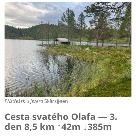
Přístřešek u jezera
Skårsjjøen
Cesta svatého Olafa — 3.
den 8,5 km ↑42m ↓385m