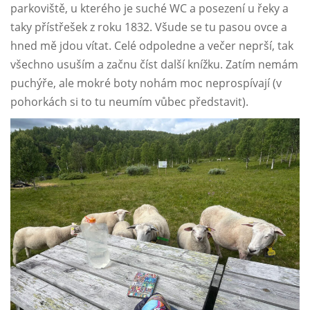
parkoviště, u kterého je suché WC a posezení u řeky a
taky přístřešek z roku 1832. Všude se tu pasou ovce a
hned mě jdou vítat. Celé odpoledne a večer neprší, tak
všechno usuším a začnu číst další knížku. Zatím nemám
puchýře, ale mokré boty nohám moc neprospívají (v
pohorkách si to tu neumím vůbec představit).