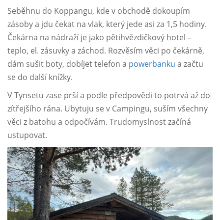
Seběhnu do Koppangu, kde v obchodě dokoupím
zásoby a jdu čekat na vlak, který jede asi za 1,5 hodiny.
Čekárna na nádraží je jako pětihvězdičkový hotel –
teplo, el. zásuvky a záchod. Rozvěsím věci po čekárně,
dám sušit boty, dobíjet telefon a
powerbanku
a začtu
se do další knížky.
V Tynsetu zase prší a podle předpovědi to potrvá až do
zítřejšího rána. Ubytuju se v Campingu, suším všechny
věci z batohu a odpočívám. Trudomyslnost začíná
ustupovat.