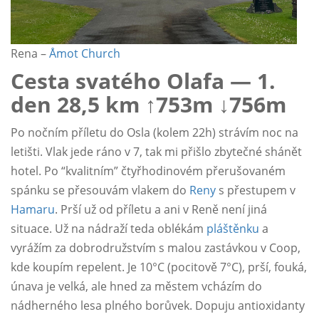
Rena –
Åmot Church
Cesta svatého Olafa — 1.
den 28,5 km ↑753m ↓756m
Po nočním příletu do Osla (kolem 22h) strávím noc na
letišti. Vlak jede ráno v 7, tak mi přišlo zbytečné shánět
hotel. Po “kvalitním” čtyřhodinovém přerušovaném
spánku se přesouvám vlakem do
Reny
s přestupem v
Hamaru
. Prší už od příletu a ani v Reně není jiná
situace. Už na nádraží teda oblékám
pláštěnku
a
vyrážím za dobrodružstvím s malou zastávkou v Coop,
kde koupím repelent. Je 10°C (pocitově 7°C), prší, fouká,
únava je velká, ale hned za městem vcházím do
nádherného lesa plného borůvek. Dopuju antioxidanty