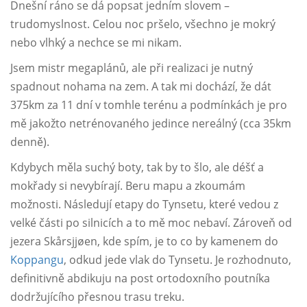
Dnešní ráno se dá popsat jedním slovem –
trudomyslnost. Celou noc pršelo, všechno je mokrý
nebo vlhký a nechce se mi nikam.
Jsem mistr megaplánů, ale při realizaci je nutný
spadnout nohama na zem. A tak mi dochází, že dát
375km za 11 dní v tomhle terénu a podmínkách je pro
mě jakožto netrénovaného jedince nereálný (cca 35km
denně).
Kdybych měla suchý boty, tak by to šlo, ale déšť a
mokřady si nevybírají. Beru mapu a zkoumám
možnosti. Následují etapy do Tynsetu, které vedou z
velké části po silnicích a to mě moc nebaví. Zároveň od
jezera Skårsjjøen, kde spím, je to co by kamenem do
Koppangu
, odkud jede vlak do Tynsetu. Je rozhodnuto,
definitivně abdikuju na post ortodoxního poutníka
dodržujícího přesnou trasu treku.