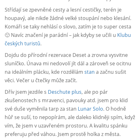
Střídají se zpevněné cesty a lesní cestičky, terén je
houpavý, ale nikde žádné velké stoupání nebo klesání.
Komáři se taky nehlásí o slovo, zatím je to super cesta
🙂 Navíc značení je parádní – jak kdyby se učili u
Klubu
českých turistů
.
Dojdu do přírodní rezervace Deset a zrovna vysvitne
sluníčko. Únava mi nedovolí jít dál a zároveň se ocitnu
na ideálním plácku, kde rozdělám
stan
a začnu sušit
věci. Večer u čtečky může začít.
Dřív jsem jezdile s
Deschute plus
, ale po pár
zkušenostech s mravenci, pavouky atd. jsem pro klid
své duše vyměnila tarp za stan
Lunar Solo
. O hodně
hůř se suší, to nepopírám, ale daleko klidněji spím, když
vím, že jsem v uzavřeném prostoru. A kvalitu spánku
preferuju před váhou. Jsem prostě holka z města.