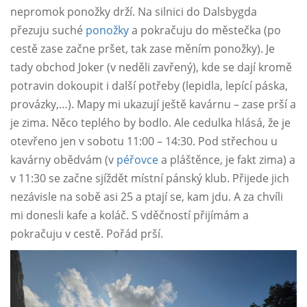
nepromok ponožky drží. Na silnici do Dalsbygda
přezuju suché
ponožky
a pokračuju do městečka (po
cestě zase začne pršet, tak zase měním ponožky). Je
tady obchod Joker (v neděli zavřený), kde se dají kromě
potravin dokoupit i další potřeby (lepidla, lepící páska,
provázky,…). Mapy mi ukazují ještě kavárnu – zase prší a
je zima. Něco teplého by bodlo. Ale cedulka hlásá, že je
otevřeno jen v sobotu 11:00 – 14:30. Pod střechou u
kavárny obědvám (v
péřovce
a pláštěnce, je fakt zima) a
v 11:30 se začne sjíždět místní pánský klub. Přijede jich
nezávisle na sobě asi 25 a ptají se, kam jdu. A za chvíli
mi donesli kafe a koláč. S vděčností přijímám a
pokračuju v cestě. Pořád prší.