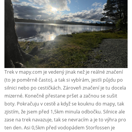
Trek v mapy.com je vedený jinak než je reálné značení
(to je poměrně často), a tak si vybírám, jestli půjdu po
silnici nebo po cestičkách. Zároveň značení je tu docela
mizerné. Konečně přestane pršet a začnou se sušit
boty. Pokračuju v cestě a když se kouknu do mapy, tak
zjistím, že jsem před 1,5km minula odbočku. Silnice ale
zase na trek navazuje, tak se nevracím a je to výhra pro
ten den. Asi 0,5km před vodopádem Storfossen je