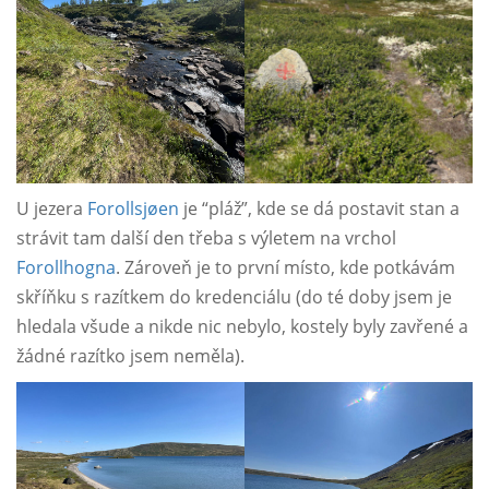
U jezera
Forollsjøen
je “pláž”, kde se dá postavit stan a
strávit tam další den třeba s výletem na vrchol
Forollhogna
. Zároveň je to první místo, kde potkávám
skříňku s razítkem do kredenciálu (do té doby jsem je
hledala všude a nikde nic nebylo, kostely byly zavřené a
žádné razítko jsem neměla).