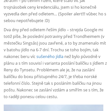
zkrátím – po celním řízení, které stálo víc jak
trojnásobek ceny kredenciálu, jsem si ho konečně
vyzvedla den před odletem… (Spoiler alert!!! vůbec ho s
sebou nepotřebujete :D)
Dva dny před odletem řeším jídlo – strejda Google mi
totiž píše, že poslední potraviny před Trondheimem (v
městečku Singsås) jsou zavřené, a to by znamenalo mít
v batohu jídlo na 6-7 dní. Trochu se toho bojím, tak
nakonec beru víc
sušeného jídla
než bylo původně v
plánu a s tím souvisí i varianta poslání balíčku s jídlem z
Reny do Tynsetu. Problémem ale je, že na zaslání
balíčku do boxu přístupného 24/7, je třeba norské
telefonní číslo. Stejně tak s posláním balíčku na jinou
poštu. Nakonec se zaslání vzdám a smířím se s tím, že
to raději ponesu celou cestu.