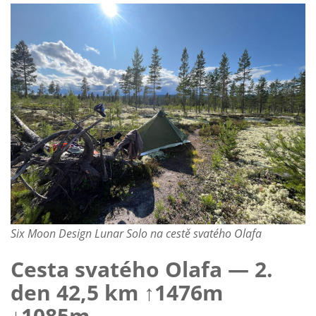
Six Moon Design Lunar Solo na cestě svatého Olafa
Cesta svatého Olafa — 2.
den 42,5 km ↑1476m
↓1085m