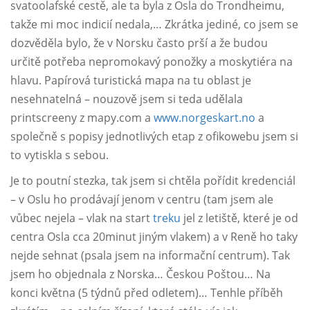
svatoolafské cestě, ale ta byla z Osla do Trondheimu,
takže mi moc indicií nedala,… Zkrátka jediné, co jsem se
dozvěděla bylo, že v Norsku často prší a že budou
určitě potřeba nepromokavý ponožky a moskytiéra na
hlavu. Papírová turistická mapa na tu oblast je
nesehnatelná – nouzově jsem si teda udělala
printscreeny z mapy.com a
www.norgeskart.no
a
společně s popisy jednotlivých etap z ofikowebu jsem si
to vytiskla s sebou.
Je to poutní stezka, tak jsem si chtěla pořídit kredenciál
– v Oslu ho prodávají jenom v centru (tam jsem ale
vůbec nejela – vlak na start
treku
jel z letiště, které je od
centra Osla cca 20minut jiným vlakem) a v Reně ho taky
nejde sehnat (psala jsem na informační centrum). Tak
jsem ho objednala z Norska… Českou Poštou… Na
konci května (5 týdnů před odletem)… Tenhle příběh