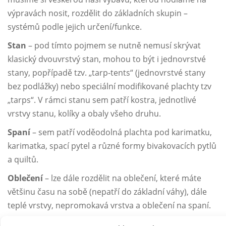
výpravách nosit, rozdělit do základních skupin –
systémů podle jejich určení/funkce.
Stan
– pod tímto pojmem se nutně nemusí skrývat
klasický dvouvrstvý stan, mohou to být i jednovrstvé
stany, popřípadě tzv. „tarp-tents“ (jednovrstvé stany
bez podlážky) nebo speciální modifikované plachty tzv
„tarps“. V rámci stanu sem patří kostra, jednotlivé
vrstvy stanu, kolíky a obaly všeho druhu.
Spaní
– sem patří voděodolná plachta pod karimatku,
karimatka, spací pytel a různé formy bivakovacích pytlů
a quiltů.
Oblečení
– lze dále rozdělit na oblečení, které máte
většinu času na sobě (nepatří do základní váhy), dále
teplé vrstvy, nepromokavá vrstva a oblečení na spaní.
Vaření
– vařič, palivo, závětří, kotlík, lžíce a další