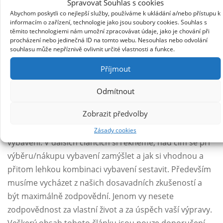
Spravovat Souhlas s cookies
většinou zcela nepotřebné věci jako misky, příbory,
Abychom poskytli co nejlepší služby, používáme k ukládání a/nebo přístupu k
informacím o zařízení, technologie jako jsou soubory cookies. Souhlas s
saponát….
těmito technologiemi nám umožní zpracovávat údaje, jako je chování při
procházení nebo jedinečná ID na tomto webu. Nesouhlas nebo odvolání
Batoh
– obal ve kterém všechno naše vybavení
souhlasu může nepříznivě ovlivnit určité vlastnosti a funkce.
poneseme. Jen výběrem správného batohu se dají
Příjmout
ušetřit 2 kilogramy! ale pozor, má to svá úskalí.
Abychom snížili svoji základní váhu nesenou na zádech,
Odmítnout
nemůžeme samozřejmě nést všechno co nás napadne
Zobrazit předvolby
a ještě v jakémkoliv provedení. Pro každý typ výletu,
treku, expedice musíme zvolit vhodnou kombinaci
Zásady cookies
vybavení. V dalších článcích si řekneme, nad čím se při
výběru/nákupu vybavení zamýšlet a jak si vhodnou a
přitom lehkou kombinaci vybavení sestavit. Především
musíme vycházet z našich dosavadních zkušeností a
být maximálně zodpovědní. Jenom vy nesete
zodpovědnost za vlastní život a za úspěch vaší výpravy.