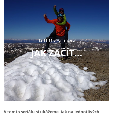
12.11.11 0 komentářů
JAK ZAČÍT…
V tomto seriálu si ukážeme, jak na jednotlivých