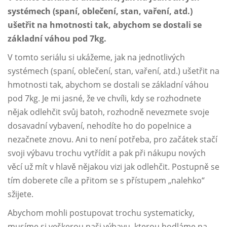
systémech (spaní, oblečení, stan, vaření, atd.)
ušetřit na hmotnosti tak, abychom se dostali se
základní váhou pod 7kg.
V tomto seriálu si ukážeme, jak na jednotlivých
systémech (spaní, oblečení, stan, vaření, atd.) ušetřit na
hmotnosti tak, abychom se dostali se základní váhou
pod 7kg. Je mi jasné, že ve chvíli, kdy se rozhodnete
nějak odlehčit svůj batoh, rozhodně nevezmete svoje
dosavadní vybavení, nehodíte ho do popelnice a
nezačnete znovu. Ani to není potřeba, pro začátek stačí
svoji výbavu trochu vytřídit a pak při nákupu nových
věcí už mít v hlavě nějakou vizi jak odlehčit. Postupně se
tím doberete cíle a přitom se s přístupem „nalehko“
sžijete.
Abychom mohli postupovat trochu systematicky,
musíme si veškerou naši výbavu, kterou hodláme na