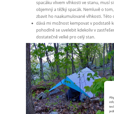
spacáku vlivem vlhkosti ve stanu, musí si
objemný a těžký spacák. Nemluvě o tom, 
zbavit ho naakumulované vlhkosti. Této 
dává mi možnost kempovat v podstatě kde
pohodlně se uvelebit kdekoliv v zastřeš
dostatečně velké pro celý stan.
Aby
inf
tec
jed