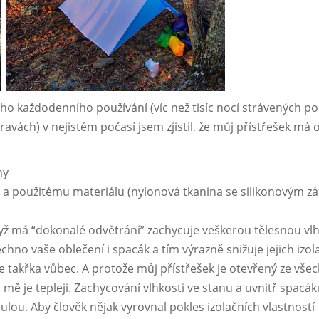
ho každodenního používání (víc než tisíc nocí strávených p
vách) v nejistém počasí jsem zjistil, že můj přístřešek má 
ny
 a použitému materiálu (nylonová tkanina se silikonovým z
 když má “dokonalé odvětrání” zachycuje veškerou tělesnou vl
hno vaše oblečení i spacák a tím výrazně snižuje jejich izol
je takřka vůbec. A protože můj přístřešek je otevřený ze vše
 mě je tepleji. Zachycování vlhkosti ve stanu a uvnitř spacák
ou. Aby člověk nějak vyrovnal pokles izolačních vlastností