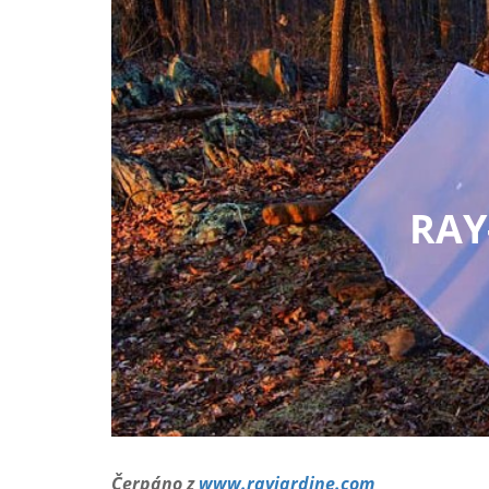
RAY
Čerpáno z
www.rayjardine.com