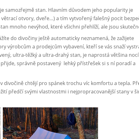
je samozřejmě stan. Hlavním důvodem jeho popularity je
větrací otvory, dveře…) a tím vytvořený falešný pocit bezpeč
n mnoho nevýhod, které všichni přehlíží, ale jsou skutečn
žíte do divočiny ještě automaticky neznamená, že zažijete
ry výrobcům a prodejcům vybavení, kteří se vás snaží vystr
avený, ultra-těžký a ultra-drahý stan, je naprostá většina nocí
řijde, správně postavený lehký přístřešek si s ní poradí a
v divočině chtějí pro spánek trochu víc komfortu a tepla. Př
tí předčí svými vlastnostmi i nejpropracovanější stany v š