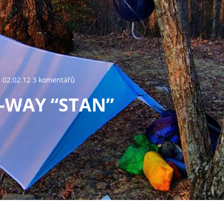
02.02.12 3 komentářů
-WAY “STAN”