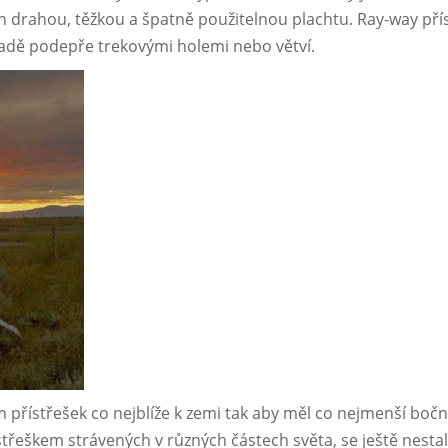
n drahou, těžkou a špatně použitelnou plachtu. Ray-way pří
padě podepře trekovými holemi nebo větví.
ím přístřešek co nejblíže k zemi tak aby měl co nejmenší bočn
střeškem strávených v různých částech světa, se ještě nestal