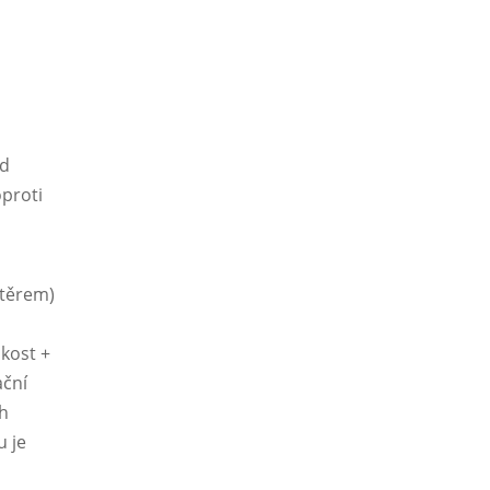
od
oproti
átěrem)
hkost +
ační
ch
u je