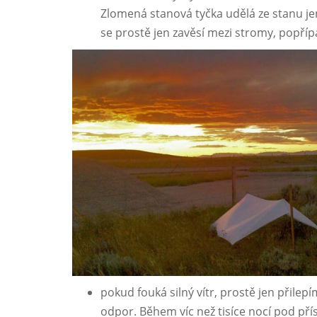
Zlomená stanová tyčka udělá ze stanu je
se prostě jen zavěsí mezi stromy, popří
pokud fouká silný vítr, prostě jen přilep
odpor. Během víc než tisíce nocí pod pří