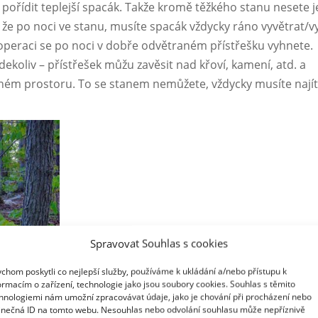
 pořídit teplejší spacák. Takže kromě těžkého stanu nesete j
že po noci ve stanu, musíte spacák vždycky ráno vyvětrat/vy
operaci se po noci v dobře odvětraném přístřešku vyhnete.
koliv – přístřešek můžu zavěsit nad křoví, kamení, atd. a
eném prostoru. To se stanem nemůžete, vždycky musíte nají
Spravovat Souhlas s cookies
chom poskytli co nejlepší služby, používáme k ukládání a/nebo přístupu k
ormacím o zařízení, technologie jako jsou soubory cookies. Souhlas s těmito
hnologiemi nám umožní zpracovávat údaje, jako je chování při procházení nebo
inečná ID na tomto webu. Nesouhlas nebo odvolání souhlasu může nepříznivě