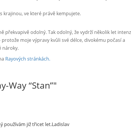
s krajinou, ve které právě kempujete.
ě překvapivě odolný. Tak odolný, že vydrží několik let inten
 – protože moje výpravy kvůli své délce, divokému počasí a
 nároky.
 na
Rayových stránkách.
y-Way “Stan”
"
používám již třicet let.Ladislav