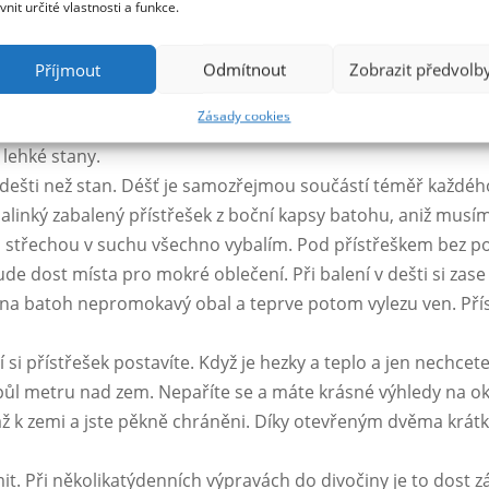
ivnit určité vlastnosti a funkce.
čně velký prostor ani pro celý přístřešek, prostě jen pově
Příjmout
Odmítnout
Zobrazit předvolb
k, že jdou prudčeji k zemi a tím se celý přístřešek zúží tak, 
Zásady cookies
 lehké stany.
ešti než stan. Déšť je samozřejmou součástí téměř každéh
alinký zabalený přístřešek z boční kapsy batohu, aniž musí
od střechou v suchu všechno vybalím. Pod přístřeškem bez p
de dost místa pro mokré oblečení. Při balení v dešti si zase
na batoh nepromokavý obal a teprve potom vylezu ven. Pří
i přístřešek postavíte. Když je hezky a teplo a jen nechcete
půl metru nad zem. Nepaříte se a máte krásné výhledy na ok
 až k zemi a jste pěkně chráněni. Díky otevřeným dvěma krá
t. Při několikatýdenních výpravách do divočiny je to dost z