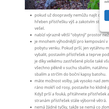
ovl
pokud už doopravdy nemůžu najít dostate
hřeben přístřešku výš a zakotvím strany ta
vešel.
nabízí výrazně větší “obytný” prostor než
je mnohem výhodnější pro kempování v d
pobytu venku. Pokud prší, jen vytáhnu m
vybalit, postavím přístřešek a teprve p
je díky velkému zastřešené ploše také všu
všechno pěkně v suchu sbalím, natáhnu 
sbalím a strčím do boční kapsy batohu.
máte možnost volby, jak vysoko nad zemí s
ráno mokří od rosy, postavíte ho klidně 
Když prší a fouká, přitáhnete přístřešek
stranám přístřešek stále výborně větrá.
nemá žádné tyčky, takže se nemá co zlomi