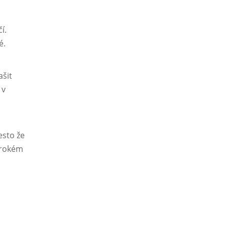
í.
é.
ašit
 v
esto že
irokém