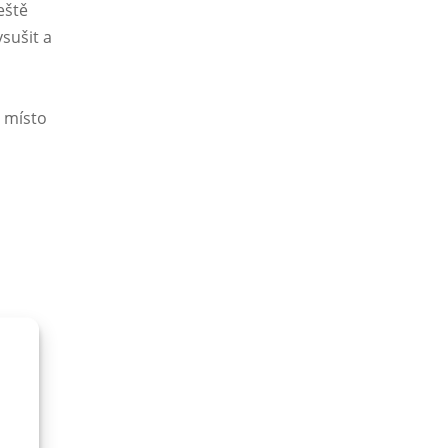
eště
sušit a
t místo