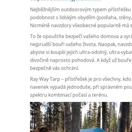
Nejběžnějším outdoorovým typem přístřešku 
podobnost s lidským obydlím (podlaha, stěny, 
Nicméně navzdory všeobecné popularitě má sta
To že opouštíte bezpečí vašeho domova a vyrá
nejprudší bouři vašeho života. Naopak, navzdo
abyste si koupili jejich ultra-odolný, ultra-vyb
divočině naprosto pohodová. A když už bouře p
bezpečně vás ochrání.
Ray Way Tarp – přístřešek je pro všechny, kdo 
navenek vypadá jednoduše, při správném použi
spektru kombinací počasí a terénu.