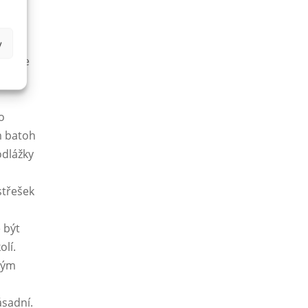
sím
y
aby se
o
m batoh
odlážky
střešek
 být
olí.
tkým
ásadní.