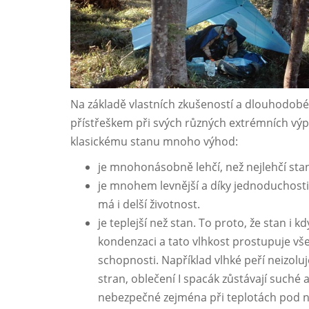
Na základě vlastních zkušeností a dlouhodobé
přístřeškem při svých různých extrémních výpra
klasickému stanu mnoho výhod:
je mnohonásobně lehčí, než nejlehčí sta
je mnohem levnější a díky jednoduchosti
má i delší životnost.
je teplejší než stan. To proto, že stan i
kondenzaci a tato vlhkost prostupuje všec
schopnosti. Například vlhké peří neizolu
stran, oblečení I spacák zůstávají suché a
nebezpečné zejména při teplotách pod nul