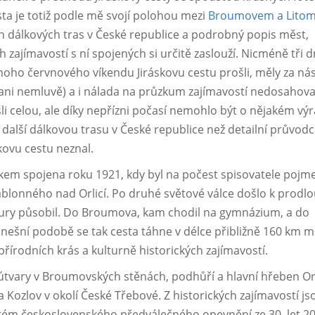
ta je totiž podle mě svojí polohou mezi
Broumovem a Litomy
h dálkových tras v České republice a podrobný popis měst,
 zajímavostí s ní spojených si určitě zaslouží. Nicméně tři 
oho červnového víkendu Jiráskovu cestu prošli, měly za ná
 ani nemluvě) a i nálada na průzkum zajímavostí nedosahova
šli celou, ale díky nepřízni počasí nemohlo být o nějakém v
a další dálkovou trasu v České republice než detailní průvodc
kovu cestu neznal.
skem spojena roku 1921, kdy byl na počest spisovatele poj
ablonného nad Orlicí. Po druhé světové válce došlo k prodlo
ratury působil. Do Broumova, kam chodil na gymnázium, a do
 dnešní podobě se tak cesta táhne v délce přibližně 160 km m
řírodních krás a kulturně historických zajímavostí.
ní útvary v Broumovských stěnách, podhůří a hlavní hřeben Or
Kozlov v okolí České Třebové. Z historických zajímavostí js
tém československého předválečného opevnění ze 30. let 20