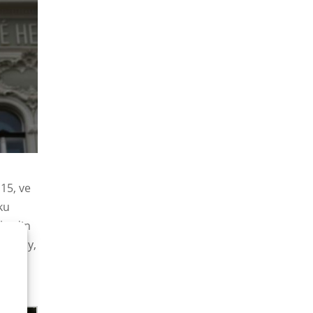
15, ve
ku
 hodin
 obědy,
et