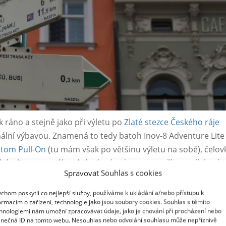
ráno a stejně jako při výletu po
Zlaté stezce Českého ráje
ální výbavou. Znamená to tedy batoh Inov-8 Adventure Lite 
tom Pull-On
(tu mám však po většinu výletu na sobě), čelov
ázeli za tmy, náhradní triko, kraťasy a ponožky na těch pár
Spravovat Souhlas s cookies
argotek, jesenku, gumové medvídky a slané arašídy. Snídaně,
a na chatách, takže i můj 15ti litrový batoh je na celý výl
chom poskytli co nejlepší služby, používáme k ukládání a/nebo přístupu k
ormacím o zařízení, technologie jako jsou soubory cookies. Souhlas s těmito
eckou vestou.
hnologiemi nám umožní zpracovávat údaje, jako je chování při procházení nebo
inečná ID na tomto webu. Nesouhlas nebo odvolání souhlasu může nepříznivě