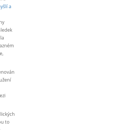
šlí a
dny
sledek
la
ýrazném
e,
menován
užení
ezi
lických
ou to
.