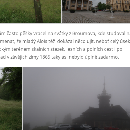
 sám často pěšky vracel na svátky z Broumova, kde studoval n
nat, že mladý Alois též dokázal něco ujít, neboť celý úse
kým terénem skalních stezek, lesních a polních cest i po
lad v závějích zimy 1865 taky asi nebylo úplně zadarmo.