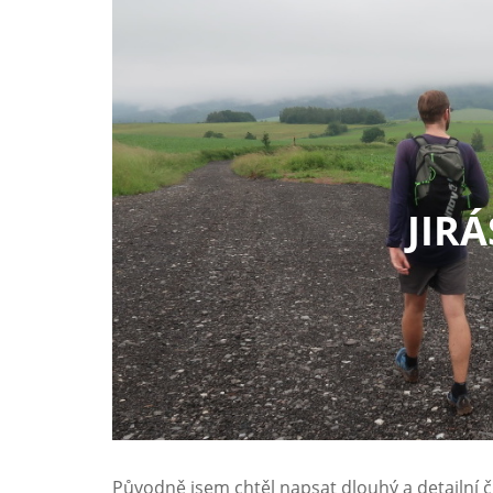
JIR
Původně jsem chtěl napsat dlouhý a detailní č