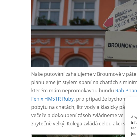
Naše putování zahajujeme v Broumově v pátek 
plánujeme jít stylem spaní na chatách s minim
kterém mám nepromokavou bundu
Rab Phan
Fenix HM51R Ruby
, pro případ že bychom doch
pobytu na chatách, litr vody a klasicky pár m
večeře a dokoupení zásob zvládneme ve městech 
Aby
inf
zbytečně velký. Kolega zvládá celou akci s běž
tec
jed