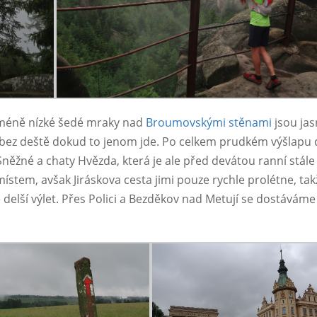
cméně nízké šedé mraky nad
Broumovskými stěnami
jsou ja
 bez deště dokud to jenom jde. Po celkem prudkém výšlapu 
něžné a chaty Hvězda, která je ale před devátou ranní stále 
tem, avšak Jiráskova cesta jimi pouze rychle prolétne, tak
ě delší výlet. Přes Polici a Bezděkov nad Metují se dostáváme