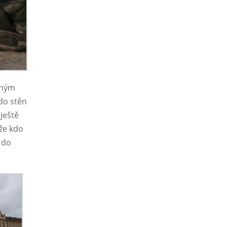
sným
do stěn
ještě
že kdo
 do