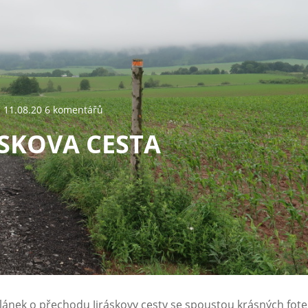
11.08.20 6 komentářů
ÁSKOVA CESTA
lánek o přechodu Jiráskovy cesty se spoustou krásných fote