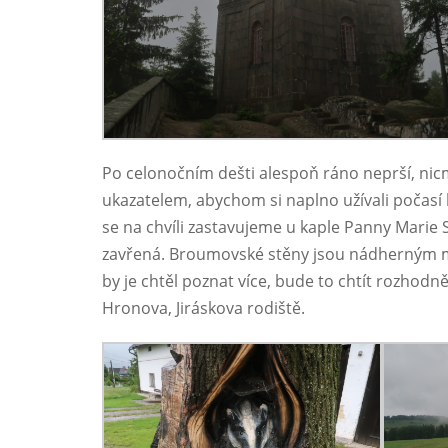
Po celonočním dešti alespoň ráno neprší, ni
ukazatelem, abychom si naplno užívali počasí
se na chvíli zastavujeme u kaple Panny Marie S
zavřená. Broumovské stěny jsou nádherným mís
by je chtěl poznat více, bude to chtít rozhodn
Hronova, Jiráskova rodiště.