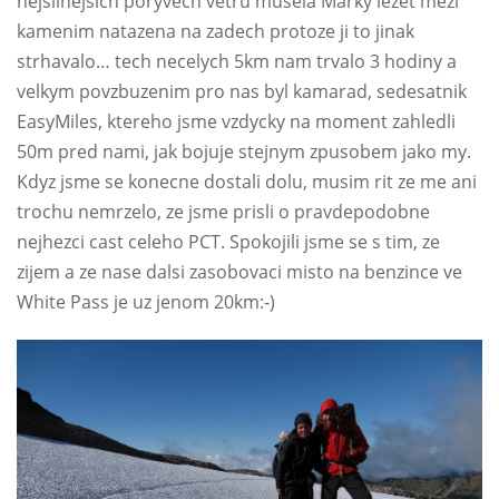
nejsilnejsich poryvech vetru musela Marky lezet mezi
kamenim natazena na zadech protoze ji to jinak
strhavalo… tech necelych 5km nam trvalo 3 hodiny a
velkym povzbuzenim pro nas byl kamarad, sedesatnik
EasyMiles, ktereho jsme vzdycky na moment zahledli
50m pred nami, jak bojuje stejnym zpusobem jako my.
Kdyz jsme se konecne dostali dolu, musim rit ze me ani
trochu nemrzelo, ze jsme prisli o pravdepodobne
nejhezci cast celeho PCT. Spokojili jsme se s tim, ze
zijem a ze nase dalsi zasobovaci misto na benzince ve
White Pass je uz jenom 20km:-)