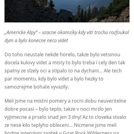
„Americke Alpy“ – vzacne okamziky kdy vitr trochu rozfoukal
dym a bylo konecne neco videt
Do toho neustale nekde horelo, takze bylo vetsinou
docela kulovy videt a misty to bylo treba i cely den tak
spatny ze slzely oci a stipalo to na dychani… Ale tech
par momentu, kdy bylo videt a bylo hezky to
samozrejme bohate vyvazily.
Meli jsme na mistni pomery a rocni dobu neuveritelne
dobre pocasi – bylo teplo, takze v noci mrzlo jen
vyjimecne a prselo snad jen 3 dny! Az to cloveka stvalo
ze nese kilo teplyho obleceni… Nicmene jsme meli
hodne intenzivni zazitek v Goat Rock Wilderness na