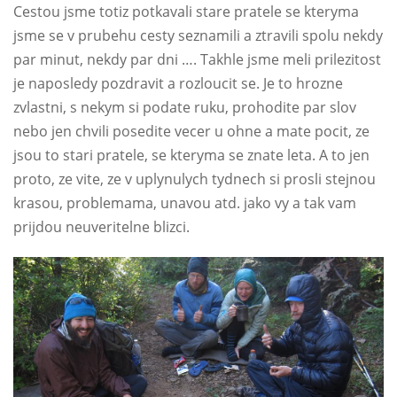
Cestou jsme totiz potkavali stare pratele se kteryma
jsme se v prubehu cesty seznamili a ztravili spolu nekdy
par minut, nekdy par dni …. Takhle jsme meli prilezitost
je naposledy pozdravit a rozloucit se. Je to hrozne
zvlastni, s nekym si podate ruku, prohodite par slov
nebo jen chvili posedite vecer u ohne a mate pocit, ze
jsou to stari pratele, se kteryma se znate leta. A to jen
proto, ze vite, ze v uplynulych tydnech si prosli stejnou
krasou, problemama, unavou atd. jako vy a tak vam
prijdou neuveritelne blizci.