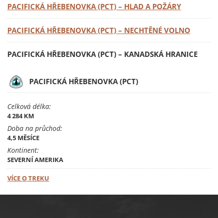
PACIFICKÁ HŘEBENOVKA (PCT) –⁠⁠⁠⁠⁠⁠⁠⁠⁠⁠⁠⁠⁠⁠⁠ HLAD A POŽÁRY
PACIFICKÁ HŘEBENOVKA (PCT) –⁠⁠⁠⁠⁠⁠⁠⁠⁠⁠⁠⁠⁠⁠⁠ NECHTĚNÉ VOLNO
PACIFICKÁ HŘEBENOVKA (PCT) – KANADSKÁ HRANICE
PACIFICKÁ HŘEBENOVKA (PCT)
Celková délka:
4 284 KM
Doba na průchod:
4,5 MĚSÍCE
Kontinent:
SEVERNÍ AMERIKA
VÍCE O TREKU