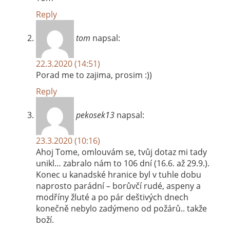
Reply
tom
napsal:
22.3.2020 (14:51)
Porad me to zajima, prosim :))
Reply
pekosek13
napsal:
23.3.2020 (10:16)
Ahoj Tome, omlouvám se, tvůj dotaz mi tady
unikl… zabralo nám to 106 dní (16.6. až 29.9.).
Konec u kanadské hranice byl v tuhle dobu
naprosto parádní – borůvčí rudé, aspeny a
modříny žluté a po pár deštivých dnech
konečně nebylo zadýmeno od požárů.. takže
boží.