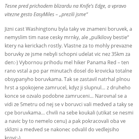
Tesne pred prichodem blizardu na Knife’s Edge, a vpravo
vitezne gesto EasyMiles – „prezili jsme“
Jizni cast Washingtonu byla taky ve znameni boruvek, a
nemyslim tim nase cesky mrnky, ale „pulkilovy bestie“
ktery na kerickach rostly. Vlastne za to mohly prevazne
boruvky ze jsme nebyli schopni udelat vic nez 35km za
den:-) Vybornou prihodu mel hiker Panama Red – ten
rano vstal a po par minutach dosel do krovicka totalne
obsypanyho boruvkama. Tak se zastavil natrhal plnou
hrst a spokojene zamrucel, kdyz ji slupnul… z druheho
konce se ozvalo podobne zamruceni… Narovnal se a
vidi ze 5metru od nej se v boruvci vali medved a taky se
cpe boruvkama… chvili na sebe koukali (utikat se nesmi
a navic by to nemelo cenu) a pak pokracovali oba ve
sklizni a medved se nakonec odvalil do vedlejsiho
krovi:-)