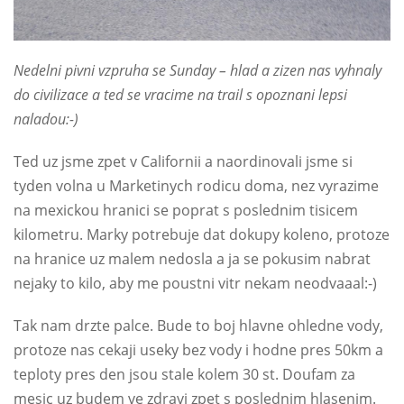
Nedelni pivni vzpruha se Sunday – hlad a zizen nas vyhnaly
do civilizace a ted se vracime na trail s opoznani lepsi
naladou:-)
Ted uz jsme zpet v Californii a naordinovali jsme si
tyden volna u Marketinych rodicu doma, nez vyrazime
na mexickou hranici se poprat s poslednim tisicem
kilometru. Marky potrebuje dat dokupy koleno, protoze
na hranice uz malem nedosla a ja se pokusim nabrat
nejaky to kilo, aby me poustni vitr nekam neodvaaal:-)
Tak nam drzte palce. Bude to boj hlavne ohledne vody,
protoze nas cekaji useky bez vody i hodne pres 50km a
teploty pres den jsou stale kolem 30 st. Doufam za
mesic uz budem ve zdravi zpet s poslednim hlasenim.