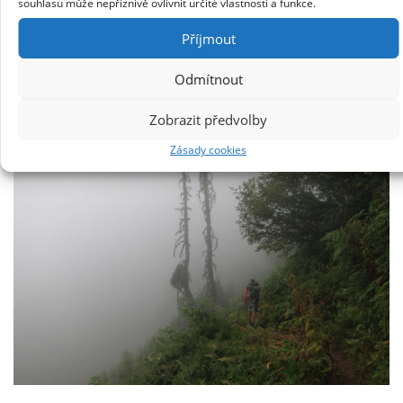
souhlasu může nepříznivě ovlivnit určité vlastnosti a funkce.
Příjmout
Odmítnout
Monument 78
na kanadskych hranicich
Zobrazit předvolby
Zásady cookies