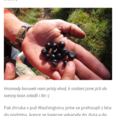
Hromady boruvek nam prisly vhod, k snidani jsme jich do
ovesny kase zvladli i litr:-)
Pak zhruba v puli Washingtonu jsme se prehoupli z leta
do podzimu, kopce se bajecne vybarvily do zluta a do