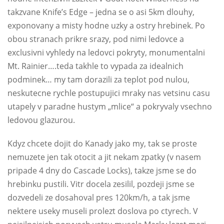
takzvane Knife’s Edge – jedna se o asi 5km dlouhy,
exponovany a misty hodne uzky a ostry hrebinek. Po
obou stranach prikre srazy, pod nimi ledovce a
exclusivni vyhledy na ledovci pokryty, monumentalni
Mt. Rainier….teda takhle to vypada za idealnich
podminek… my tam dorazili za teplot pod nulou,
neskutecne rychle postupujici mraky nas vetsinu casu
utapely v paradne hustym „mlice“ a pokryvaly vsechno
ledovou glazurou.
Kdyz chcete dojit do Kanady jako my, tak se proste
nemuzete jen tak otocit a jit nekam zpatky (v nasem
pripade 4 dny do Cascade Locks), takze jsme se do
hrebinku pustili. Vitr docela zesilil, pozdeji jsme se
dozvedeli ze dosahoval pres 120km/h, a tak jsme
nektere useky museli prolezt doslova po ctyrech. V