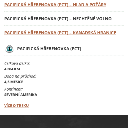
PACIFICKÁ HŘEBENOVKA (PCT) –⁠⁠⁠⁠⁠⁠⁠⁠⁠⁠⁠⁠⁠⁠⁠ HLAD A POŽÁRY
PACIFICKÁ HŘEBENOVKA (PCT) –⁠⁠⁠⁠⁠⁠⁠⁠⁠⁠⁠⁠⁠⁠⁠ NECHTĚNÉ VOLNO
PACIFICKÁ HŘEBENOVKA (PCT) – KANADSKÁ HRANICE
PACIFICKÁ HŘEBENOVKA (PCT)
Celková délka:
4 284 KM
Doba na průchod:
4,5 MĚSÍCE
Kontinent:
SEVERNÍ AMERIKA
VÍCE O TREKU