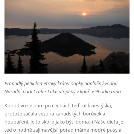
Propadlý pětikilometrový kráter sopky naplněný vodou –
Národní park Crater Lake utopený v kouři v 9hodin ráno
Kupodivu se nám po čechách teď tolik nestýská,
protože začala sezóna kanadských borůvek a
houbaření. Je to skoro jako být doma:-) Naše dieta je
teď o hodně zajímavější, pořád máme modré pusy a