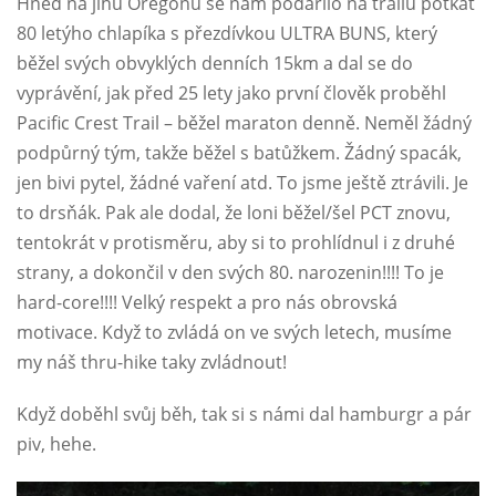
Hned na jihu Oregonu se nám podařilo na trailu potkat
80 letýho chlapíka s přezdívkou ULTRA BUNS, který
běžel svých obvyklých denních 15km a dal se do
vyprávění, jak před 25 lety jako první člověk proběhl
Pacific Crest Trail – běžel maraton denně. Neměl žádný
podpůrný tým, takže běžel s batůžkem. Žádný spacák,
jen bivi pytel, žádné vaření atd. To jsme ještě ztrávili. Je
to drsňák. Pak ale dodal, že loni běžel/šel PCT znovu,
tentokrát v protisměru, aby si to prohlídnul i z druhé
strany, a dokončil v den svých 80. narozenin!!!! To je
hard-core!!!! Velký respekt a pro nás obrovská
motivace. Když to zvládá on ve svých letech, musíme
my náš thru-hike taky zvládnout!
Když doběhl svůj běh, tak si s námi dal hamburgr a pár
piv, hehe.