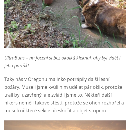
UltraBuns – na focení si bez okolků kleknul, aby byl vidět i
jeho parťák!
Taky nás v Oregonu malinko potrápily další lesní
požáry. Museli jsme kvůli nim udělat pár oklik, protože
trail byl uzavřený, ale zvládli jsme to. Někteří další
hikers neměli takové stěstí, protože se oheň rozhořel a
museli některé sekce přeskočit a objet stopem….