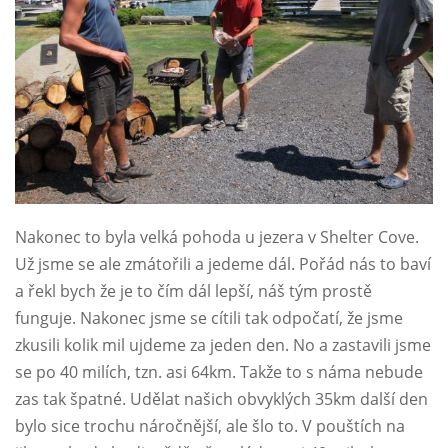
Nakonec to byla velká pohoda u jezera v Shelter Cove.
Už jsme se ale zmátořili a jedeme dál. Pořád nás to baví
a řekl bych že je to čím dál lepší, náš tým prostě
funguje. Nakonec jsme se cítili tak odpočatí, že jsme
zkusili kolik mil ujdeme za jeden den. No a zastavili jsme
se po 40 milích, tzn. asi 64km. Takže to s náma nebude
zas tak špatné. Udělat našich obvyklých 35km další den
bylo sice trochu náročnější, ale šlo to. V pouštích na