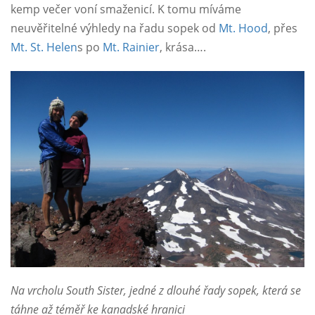
kemp večer voní smaženicí. K tomu míváme
neuvěřitelné výhledy na řadu sopek od
Mt. Hood
, přes
Mt. St. Helen
s po
Mt. Rainier
, krása….
Na vrcholu South Sister, jedné z dlouhé řady sopek, která se
táhne až téměř ke kanadské hranici