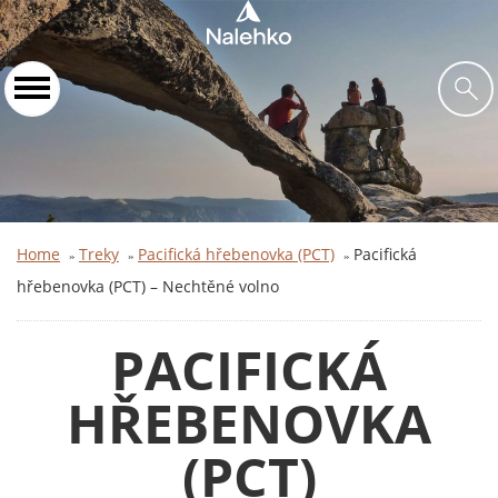
Home
Treky
Pacifická hřebenovka (PCT)
Pacifická
»
»
»
hřebenovka (PCT) –⁠⁠⁠⁠⁠⁠⁠⁠⁠⁠⁠⁠⁠⁠⁠ Nechtěné volno
PACIFICKÁ
HŘEBENOVKA
(PCT)