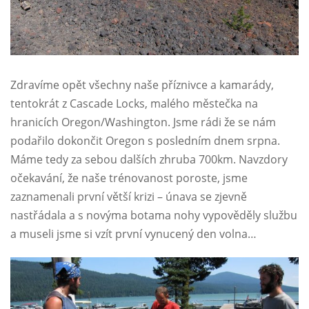
Zdravíme opět všechny naše příznivce a kamarády,
tentokrát z Cascade Locks, malého městečka na
hranicích Oregon/Washington. Jsme rádi že se nám
podařilo dokončit Oregon s posledním dnem srpna.
Máme tedy za sebou dalších zhruba 700km. Navzdory
očekavání, že naše trénovanost poroste, jsme
zaznamenali první větší krizi – únava se zjevně
nastřádala a s novýma botama nohy vypověděly službu
a museli jsme si vzít první vynucený den volna…