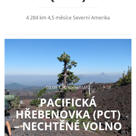
4 284 km 4,5 měsíce Severní Amerika
03.09.12 0 komentářů
PACIFICKÁ
HŘEBENOVKA (PCT)
–⁠⁠⁠⁠⁠⁠⁠⁠⁠⁠⁠⁠⁠⁠⁠ NECHTĚNÉ VOLNO