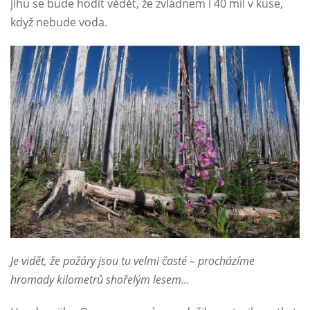
jihu se bude hodit vědět, že zvládnem i 40 mil v kuse,
když nebude voda.
Je vidět, že požáry jsou tu velmi časté – procházíme
hromady kilometrů shořelým lesem…