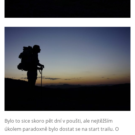
Bylo to sice skoro pět dní v poušti, ale nejtěžším
úkolem paradoxně bylo dostat se na start trailu. O