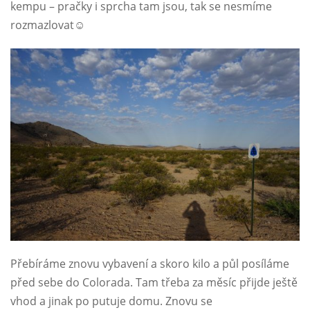
kempu – pračky i sprcha tam jsou, tak se nesmíme
rozmazlovat☺
Přebíráme znovu vybavení a skoro kilo a půl posíláme
před sebe do Colorada. Tam třeba za měsíc přijde ještě
vhod a jinak po putuje domu. Znovu se