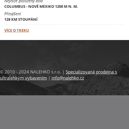
Nejníže položený bod
COLUMBUS - NOVÉ MEXIKO 1200 M N. M.
Převýšení
128 KM STOUPÁNÍ
VÍCE O TREKU
© 2010 - 2024 NALEHKO s.r.o. |
Specializovaná prodejna s
ultralehkým vybavením
|
info@nalehko.cz