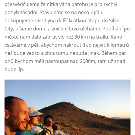
přesvědčujeme,že nízká váha batohu je pro rychlý
pohyb zásadní. Stavujeme se na něco k jídlu,
dokupujeme zásobyna další krátkou etapu do Silver
City, píšeme domu a zničení brzo uléháme. Pobíhání po
městě nám dalo zabrat víc než 30 km na trailu. Ráno
vstáváme v pět, abychom nakroutili co nejvíc kilometrů
než bude vedro a zítra tomu nebude jinak. Během pár
dnů bychom měli nastoupat nad 2000m, tam už snad
bude líp.