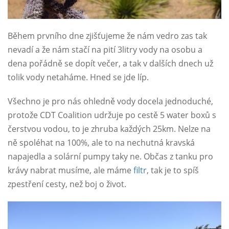
Během prvního dne zjišťujeme že nám vedro zas tak
nevadí a že nám stačí na pití 3litry vody na osobu a
dena pořádně se dopít večer, a tak v dalších dnech už
tolik vody netaháme. Hned se jde líp.
Všechno je pro nás ohledně vody docela jednoduché,
protože CDT Coalition udržuje po cestě 5 water boxů s
čerstvou vodou, to je zhruba každých 25km. Nelze na
ně spoléhat na 100%, ale to na nechutná kravská
napajedla a solární pumpy taky ne. Občas z tanku pro
krávy nabrat musíme, ale máme
filtr
, tak je to spíš
zpestření cesty, než boj o život.