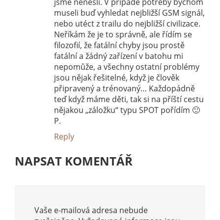
jsme nenesli. V případě potřeby bychom
museli buď vyhledat nejbližší GSM signál,
nebo utéct z trailu do nejbližší civilizace.
Neříkám že je to správně, ale řídím se
filozofií, že fatální chyby jsou prostě
fatální a žádný zařízení v batohu mi
nepomůže, a všechny ostatní problémy
jsou nějak řešitelné, když je člověk
připravený a trénovaný… Každopádně
teď když máme děti, tak si na příští cestu
nějakou „záložku“ typu SPOT pořídím 🙂
P.
Reply
NAPSAT KOMENTÁŘ
Vaše e-mailová adresa nebude