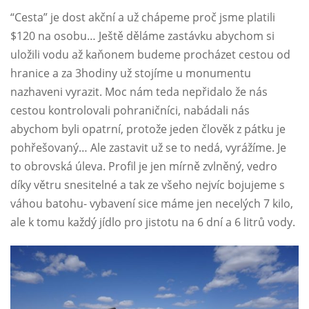
“Cesta” je dost akční a už chápeme proč jsme platili
$120 na osobu… Ještě děláme zastávku abychom si
uložili vodu až kaňonem budeme procházet cestou od
hranice a za 3hodiny už stojíme u monumentu
nazhaveni vyrazit. Moc nám teda nepřidalo že nás
cestou kontrolovali pohraničníci, nabádali nás
abychom byli opatrní, protože jeden člověk z pátku je
pohřešovaný… Ale zastavit už se to nedá, vyrážíme. Je
to obrovská úleva. Profil je jen mírně zvlněný, vedro
díky větru snesitelné a tak ze všeho nejvíc bojujeme s
váhou batohu- vybavení sice máme jen necelých 7 kilo,
ale k tomu každý jídlo pro jistotu na 6 dní a 6 litrů vody.