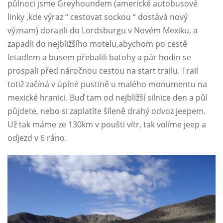
půlnoci jsme Greyhoundem (americké autobusové
linky ,kde výraz “ cestovat sockou “ dostává nový
význam) dorazili do Lordsburgu v Novém Mexiku, a
zapadli do nejbližšího motelu,abychom po cestě
letadlem a busem přebalili batohy a pár hodin se
prospali před náročnou cestou na start trailu. Trail
totiž začíná v úplné pustině u malého monumentu na
mexické hranici. Buď tam od nejbližší silnice den a půl
půjdete, nebo si zaplatíte šíleně drahý odvoz jeepem.
Už tak máme ze 130km v poušti vítr, tak volíme jeep a
odjezd v 6 ráno.