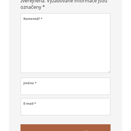
zveřejněna.
Vyžadované informace jsou
označeny
*
Komentář
*
Jméno
*
E-mail
*