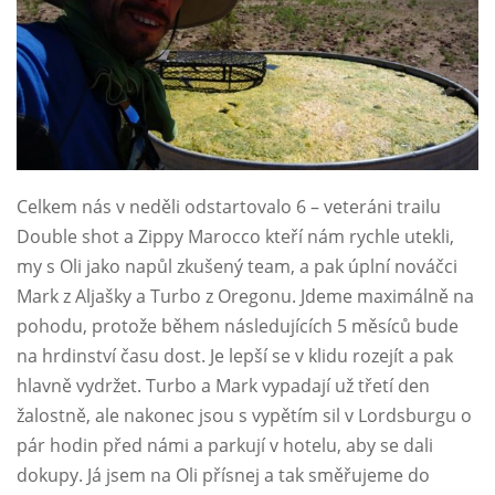
Celkem nás v neděli odstartovalo 6 – veteráni trailu
Double shot a Zippy Marocco kteří nám rychle utekli,
my s Oli jako napůl zkušený team, a pak úplní nováčci
Mark z Aljašky a Turbo z Oregonu. Jdeme maximálně na
pohodu, protože během následujících 5 měsíců bude
na hrdinství času dost. Je lepší se v klidu rozejít a pak
hlavně vydržet. Turbo a Mark vypadají už třetí den
žalostně, ale nakonec jsou s vypětím sil v Lordsburgu o
pár hodin před námi a parkují v hotelu, aby se dali
dokupy. Já jsem na Oli přísnej a tak směřujeme do