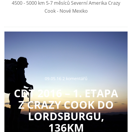
4500 - 5000 km 5-7 měsíců Severní Amerika Crazy
Cook - Nové Mexiko
09.05.16 2 komentářů
CDT 2016 – 1. ETAPA
Z CRAZY COOK DO
LORDSBURGU,
136KM