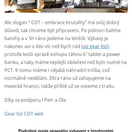
Ale slogan “ CDT – embrace brutality” má svůj dobrý
důvod, tak chceme být připraveni. Po půlnoci balíme
batohy a v 5h ráno jedeme na letiště. Výbavy je
nakonec asi o kilo víc než bych rád (
viz gear list
),
protože kvůli správě eshopu táhnu 6″ tablet a power
banku, a taky máme teplejší oblečení než bylo nutné na
PCT. K tomu máme i nějaká náhradní trička, což
normálně nedělám. Zítra ráno už zahajujeme na
mexické hranici, takže příště už se ozveme z trailu.
Díky za podporu ! Petr a Ola
Gear list CDT web