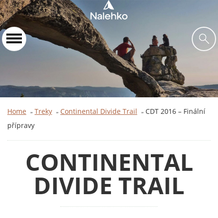
Home
Treky
Continental Divide Trail
CDT 2016 – Finální
»
»
»
přípravy
CONTINENTAL
DIVIDE TRAIL