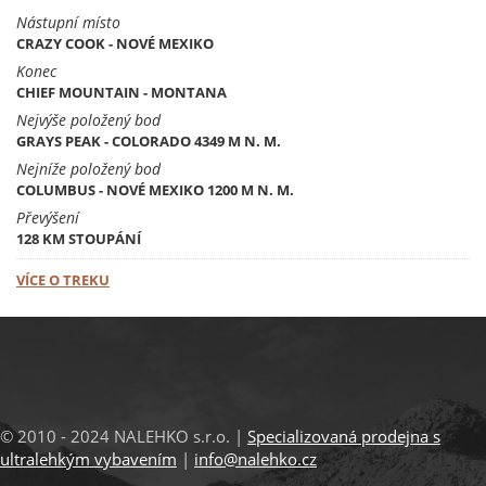
Nástupní místo
CRAZY COOK - NOVÉ MEXIKO
Konec
CHIEF MOUNTAIN - MONTANA
Nejvýše položený bod
GRAYS PEAK - COLORADO 4349 M N. M.
Nejníže položený bod
COLUMBUS - NOVÉ MEXIKO 1200 M N. M.
Převýšení
128 KM STOUPÁNÍ
VÍCE O TREKU
© 2010 - 2024 NALEHKO s.r.o. |
Specializovaná prodejna s
ultralehkým vybavením
|
info@nalehko.cz