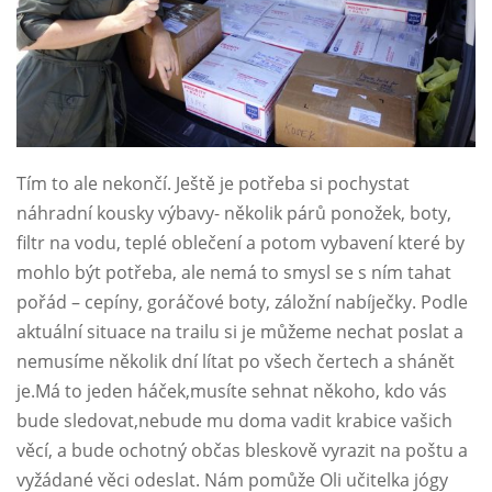
Tím to ale nekončí. Ještě je potřeba si pochystat
náhradní kousky výbavy- několik párů ponožek, boty,
filtr na vodu, teplé oblečení a potom vybavení které by
mohlo být potřeba, ale nemá to smysl se s ním tahat
pořád – cepíny, goráčové boty, záložní nabíječky. Podle
aktuální situace na trailu si je můžeme nechat poslat a
nemusíme několik dní lítat po všech čertech a shánět
je.Má to jeden háček,musíte sehnat někoho, kdo vás
bude sledovat,nebude mu doma vadit krabice vašich
věcí, a bude ochotný občas bleskově vyrazit na poštu a
vyžádané věci odeslat. Nám pomůže Oli učitelka jógy