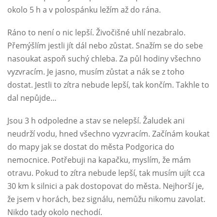
okolo 5 h a v polospánku ležím až do rána.
Ráno to není o nic lepší. Živočišné uhlí nezabralo.
Přemýšlím jestli jít dál nebo zůstat. Snažím se do sebe
nasoukat aspoň suchý chleba. Za půl hodiny všechno
vyzvracím. Je jasno, musím zůstat a nák se z toho
dostat. Jestli to zítra nebude lepší, tak končím. Takhle to
dal nepůjde…
Jsou 3 h odpoledne a stav se nelepší. Žaludek ani
neudrží vodu, hned všechno vyzvracím. Začínám koukat
do mapy jak se dostat do města Podgorica do
nemocnice. Potřebuji na kapačku, myslím, že mám
otravu. Pokud to zítra nebude lepší, tak musím ujít cca
30 km k silnici a pak dostopovat do města. Nejhorší je,
že jsem v horách, bez signálu, nemůžu nikomu zavolat.
Nikdo tady okolo nechodí.