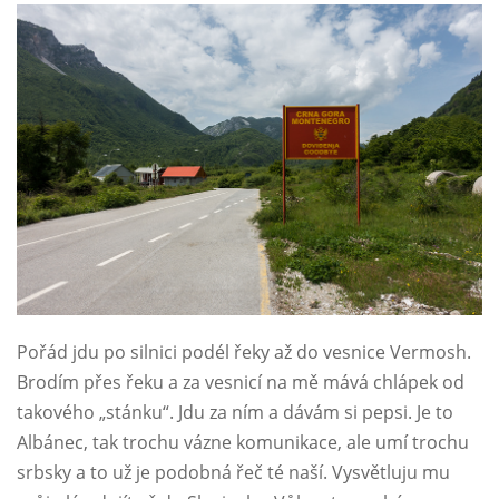
Pořád jdu po silnici podél řeky až do vesnice Vermosh.
Brodím přes řeku a za vesnicí na mě mává chlápek od
takového „stánku“. Jdu za ním a dávám si pepsi. Je to
Albánec, tak trochu vázne komunikace, ale umí trochu
srbsky a to už je podobná řeč té naší. Vysvětluju mu