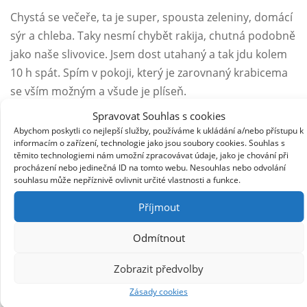
Chystá se večeře, ta je super, spousta zeleniny, domácí
sýr a chleba. Taky nesmí chybět rakija, chutná podobně
jako naše slivovice. Jsem dost utahaný a tak jdu kolem
10 h spát. Spím v pokoji, který je zarovnaný krabicema
se vším možným a všude je plíseň.
Spravovat Souhlas s cookies
Ráno se probouzím v dost špatným stavu. Je mi na
Abychom poskytli co nejlepší služby, používáme k ukládání a/nebo přístupu k
zvracení a všechno mě bolí. Nevím čím to je, jestli
informacím o zařízení, technologie jako jsou soubory cookies. Souhlas s
těmito technologiemi nám umožní zpracovávat údaje, jako je chování při
prochladnutí nebo jsem něco špatného snědl a nebo
procházení nebo jedinečná ID na tomto webu. Nesouhlas nebo odvolání
se to všechno prostě sečetlo a tělo vyhlásilo stávku.
souhlasu může nepříznivě ovlivnit určité vlastnosti a funkce.
Ráno ještě vysvětluji svému hostiteli význam svých
Příjmout
minulých cest a ukazuju mu Liberec. Hodně poslouží
překladač v telefonu. Balím se, dávám jim pár eur, i
Odmítnout
když to nechtějí přijmout. Oni to budou potřebovat víc.
Zobrazit předvolby
Za vše děkuji a vycházím.
Zásady cookies