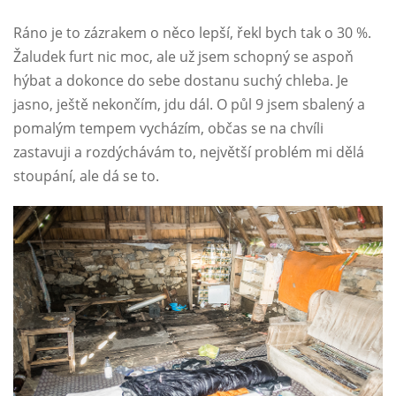
Ráno je to zázrakem o něco lepší, řekl bych tak o 30 %.
Žaludek furt nic moc, ale už jsem schopný se aspoň
hýbat a dokonce do sebe dostanu suchý chleba. Je
jasno, ještě nekončím, jdu dál. O půl 9 jsem sbalený a
pomalým tempem vycházím, občas se na chvíli
zastavuji a rozdýchávám to, největší problém mi dělá
stoupání, ale dá se to.