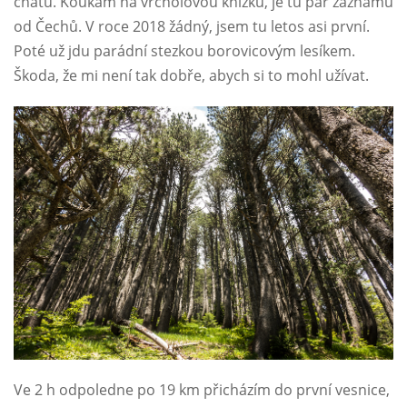
chatu. Koukám na vrcholovou knížku, je tu pár záznamů
od Čechů. V roce 2018 žádný, jsem tu letos asi první.
Poté už jdu parádní stezkou borovicovým lesíkem.
Škoda, že mi není tak dobře, abych si to mohl užívat.
Ve 2 h odpoledne po 19 km přicházím do první vesnice,