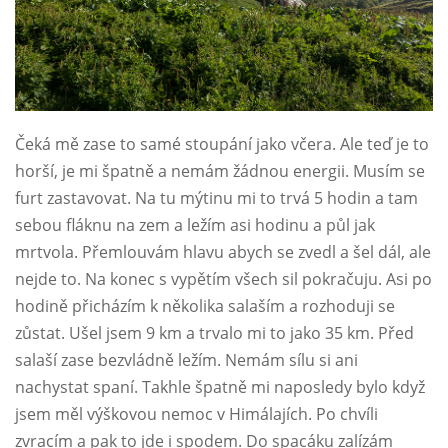
Čeká mě zase to samé stoupání jako včera. Ale teď je to
horší, je mi špatně a nemám žádnou energii. Musím se
furt zastavovat. Na tu mýtinu mi to trvá 5 hodin a tam
sebou fláknu na zem a ležím asi hodinu a půl jak
mrtvola. Přemlouvám hlavu abych se zvedl a šel dál, ale
nejde to. Na konec s vypětím všech sil pokračuju. Asi po
hodině přicházím k několika salaším a rozhoduji se
zůstat. Ušel jsem 9 km a trvalo mi to jako 35 km. Před
salaší zase bezvládně ležím. Nemám sílu si ani
nachystat spaní. Takhle špatně mi naposledy bylo když
jsem měl výškovou nemoc v Himálajích. Po chvíli
zvracím a pak to jde i spodem. Do spacáku zalízám