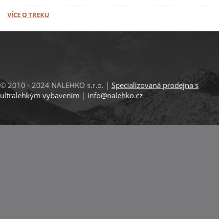
VÍCE O TREKU
© 2010 - 2024 NALEHKO s.r.o. |
Specializovaná prodejna s
ultralehkým vybavením
|
info@nalehko.cz