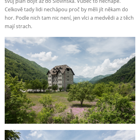
svůj plán dojít až do Slovinska. Vůbec to nechápe.
Celkově tady lidi nechápou proč by měli jít někam do
hor. Podle nich tam nic není, jen vlci a medvědi a z těch
mají strach.