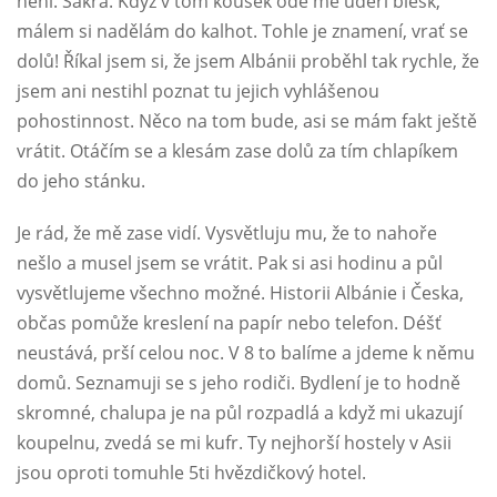
není. Sakra. Když v tom kousek ode mě udeří blesk,
málem si nadělám do kalhot. Tohle je znamení, vrať se
dolů! Říkal jsem si, že jsem Albánii proběhl tak rychle, že
jsem ani nestihl poznat tu jejich vyhlášenou
pohostinnost. Něco na tom bude, asi se mám fakt ještě
vrátit. Otáčím se a klesám zase dolů za tím chlapíkem
do jeho stánku.
Je rád, že mě zase vidí. Vysvětluju mu, že to nahoře
nešlo a musel jsem se vrátit. Pak si asi hodinu a půl
vysvětlujeme všechno možné. Historii Albánie i Česka,
občas pomůže kreslení na papír nebo telefon. Déšť
neustává, prší celou noc. V 8 to balíme a jdeme k němu
domů. Seznamuji se s jeho rodiči. Bydlení je to hodně
skromné, chalupa je na půl rozpadlá a když mi ukazují
koupelnu, zvedá se mi kufr. Ty nejhorší hostely v Asii
jsou oproti tomuhle 5ti hvězdičkový hotel.