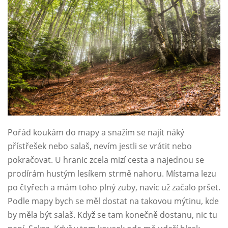
Pořád koukám do mapy a snažím se najít náký
přístřešek nebo salaš, nevím jestli se vrátit nebo
pokračovat. U hranic zcela mizí cesta a najednou se
prodírám hustým lesíkem strmě nahoru. Místama lezu
po čtyřech a mám toho plný zuby, navíc už začalo pršet.
Podle mapy bych se měl dostat na takovou mýtinu, kde
by měla být salaš. Když se tam konečně dostanu, nic tu