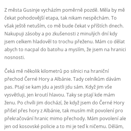
Z města Gusinje vycházím poměrně pozdě. Měla by mě
čekat pohodovější etapa, tak nikam nespěchám. To
však ještě netuším, co mě bude čekat v příštích dnech.
Nakupuji zásoby a po zkušenosti z minulých dní kdy
jsem celkem hladověl to trochu přeženu. Mám co dělat
abych to nacpal do batohu a myslím, že jsem na hranici
nosnosti.
Čeká mě několik kilometrů po silnici na hraniční
přechod Černé Hory a Albánie. Tady celníkům dávám
pas. Ptají se kam jdu a jestli jdu sám. Když jim vše
vysvětluji, jen kroutí hlavou. Taky se ptají kde mám
ženu. Po chvíli jim dochází, že když jsem do Černé Hory
přišel přes hory z Albánie, tak musím mít povolení pro
překračování hranic mimo přechody. Mám povolení ale
jen od kosovské policie a to mi je teď k ničemu. Dělám,