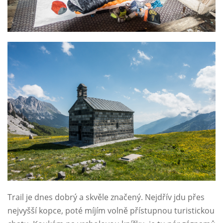
Trail je dnes dobrý a skvěle značený. Nejdřív jdu přes
nejvyšší kopce, poté míjím volně přístupnou turistickou