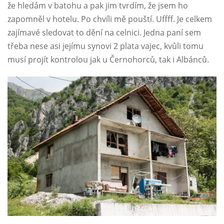
že hledám v batohu a pak jim tvrdím, že jsem ho
zapomněl v hotelu. Po chvíli mě pouští. Uffff. Je celkem
zajímavé sledovat to dění na celnici. Jedna paní sem
třeba nese asi jejímu synovi 2 plata vajec, kvůli tomu
musí projít kontrolou jak u Černohorců, tak i Albánců.