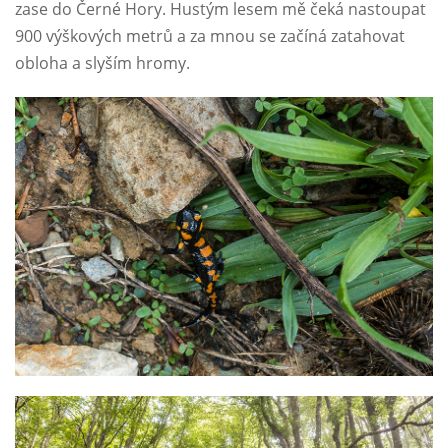
zase do Černé Hory. Hustým lesem mě čeká nastoupat
900 výškových metrů a za mnou se začíná zatahovat
obloha a slyším hromy.