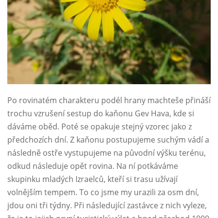
Po rovinatém charakteru podél hrany machteše přináší
trochu vzrušení sestup do kaňonu Gev Hava, kde si
dáváme oběd. Poté se opakuje stejný vzorec jako z
předchozích dní. Z kaňonu postupujeme suchým vádí a
následně ostře vystupujeme na původní výšku terénu,
odkud následuje opět rovina. Na ní potkáváme
skupinku mladých Izraelců, kteří si trasu užívají
volnějším tempem. To co jsme my urazili za osm dní,
jdou oni tři týdny. Při následující zastávce z nich vyleze,