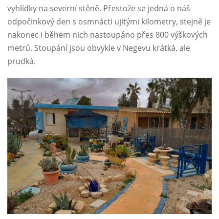
vyhlídky na severní stěně. Přestože se jedná o náš
odpočinkový den s osmnácti ujitými kilometry, stejně je
nakonec i během nich nastoupáno přes 800 výškových
metrů. Stoupání jsou obvykle v Negevu krátká, ale
prudká.