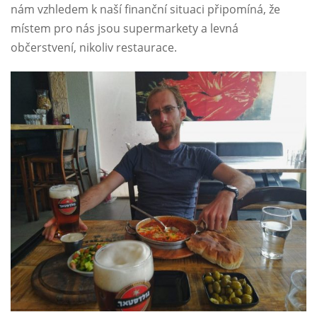
nám vzhledem k naší finanční situaci připomíná, že
místem pro nás jsou supermarkety a levná
občerstvení, nikoliv restaurace.