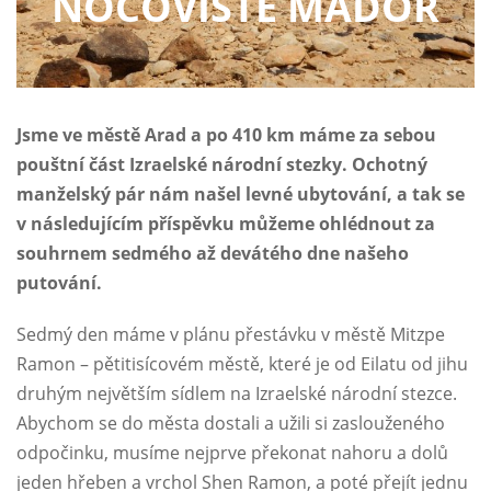
NOCOVIŠTĚ MADOR
Jsme ve městě Arad a po 410 km máme za sebou
pouštní část Izraelské národní stezky. Ochotný
manželský pár nám našel levné ubytování, a tak se
v následujícím příspěvku můžeme ohlédnout za
souhrnem sedmého až devátého dne našeho
putování.
Sedmý den máme v plánu přestávku v městě Mitzpe
Ramon – pětitisícovém městě, které je od Eilatu od jihu
druhým největším sídlem na Izraelské národní stezce.
Abychom se do města dostali a užili si zaslouženého
odpočinku, musíme nejprve překonat nahoru a dolů
jeden hřeben a vrchol Shen Ramon, a poté přejít jednu