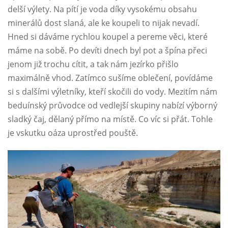
delší výlety. Na pítí je voda díky vysokému obsahu
minerálů dost slaná, ale ke koupeli to nijak nevadí.
Hned si dáváme rychlou koupel a pereme věci, které
máme na sobě. Po devíti dnech byl pot a špína přeci
jenom již trochu cítit, a tak nám jezírko přišlo
maximálně vhod. Zatímco sušíme oblečení, povídáme
si s dalšími výletníky, kteří skočili do vody. Mezitím nám
beduínský průvodce od vedlejší skupiny nabízí výborný
sladký čaj, dělaný přímo na místě. Co víc si přát. Tohle
je vskutku oáza uprostřed pouště.