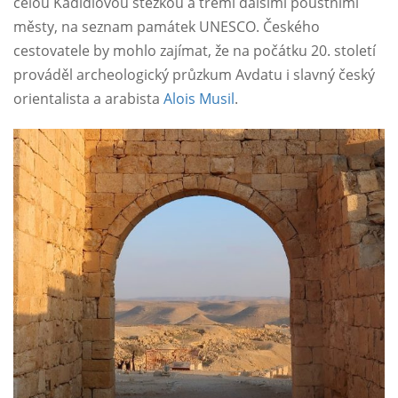
celou Kadidlovou stezkou a třemi dalšími pouštními
městy, na seznam památek UNESCO. Českého
cestovatele by mohlo zajímat, že na počátku 20. století
prováděl archeologický průzkum Avdatu i slavný český
orientalista a arabista
Alois Musil
.