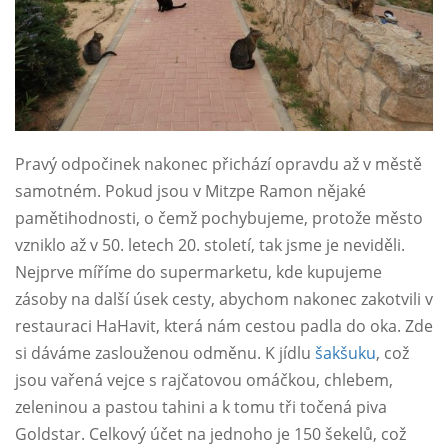
Pravý odpočinek nakonec přichází opravdu až v městě
samotném. Pokud jsou v Mitzpe Ramon nějaké
pamětihodnosti, o čemž pochybujeme, protože město
vzniklo až v 50. letech 20. století, tak jsme je neviděli.
Nejprve míříme do supermarketu, kde kupujeme
zásoby na další úsek cesty, abychom nakonec zakotvili v
restauraci HaHavit, která nám cestou padla do oka. Zde
si dáváme zaslouženou odměnu. K jídlu
šakšuku
, což
jsou vařená vejce s rajčatovou omáčkou, chlebem,
zeleninou a pastou tahini a k tomu tři točená piva
Goldstar. Celkový účet na jednoho je 150 šekelů, což