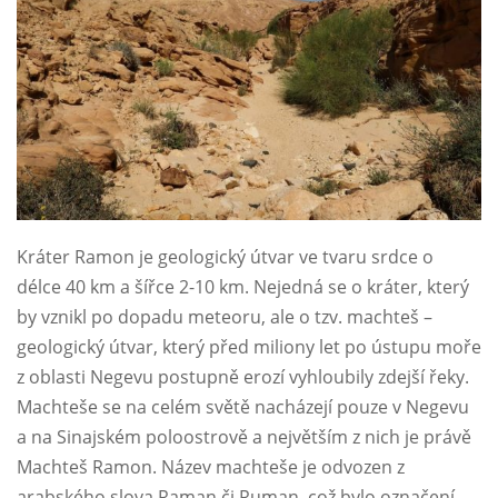
Kráter Ramon je geologický útvar ve tvaru srdce o
délce 40 km a šířce 2-10 km. Nejedná se o kráter, který
by vznikl po dopadu meteoru, ale o tzv. machteš –
geologický útvar, který před miliony let po ústupu moře
z oblasti Negevu postupně erozí vyhloubily zdejší řeky.
Machteše se na celém světě nacházejí pouze v Negevu
a na Sinajském poloostrově a největším z nich je právě
Machteš Ramon. Název machteše je odvozen z
arabského slova Raman či Ruman, což bylo označení