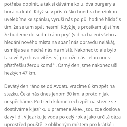
potřeba doplnit, a tak si dáváme kolu, dva burgery a
hurá na kutě. Když se v přístřešku hned za benzínkou
uvelebíme ke spánku, vyruší nás po půl hodině hlídač s
tím, že se tam spát nesmí. Když jej s prosíkem ujistíme,
že budeme do sedmi ráno pryč (vidina balení všeho a
hledání nového místa na spaní nás opravdu neláká),
usměje se a nechá nás na místě. Nakonec to ale bylo
takové Pyrrhovo vítězství, protože nás celou noc v
přístřešku žerou komáři. Osmý den jsme nakonec ušli
hezkých 47 km.
Devátý den ráno se od Avdatu vracíme 6 km zpět na
stezku. Čeká nás dnes jenom 30 km, a proto nijak
nespěcháme. Po třech kilometrech zpět na stezce se
dostáváme k jezírku u pramene Akev. Jsou zde doslova
davy lidí. V jezírku je voda po celý rok a jako určitá oáza
uprostřed pouště je oblíbeným místem pro krátké i