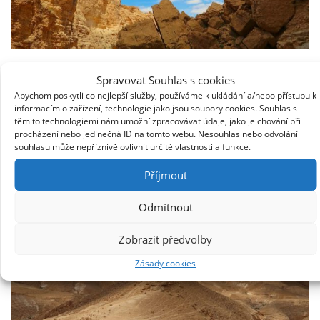
Zmíněnou přestávku jsme udělali v první oáze, kterou
Spravovat Souhlas s cookies
procházíme. Jsou tu palmy, zelené stromy a dokonce tu
Abychom poskytli co nejlepší služby, používáme k ukládání a/nebo přístupu k
informacím o zařízení, technologie jako jsou soubory cookies. Souhlas s
trochu teče i voda. Další důkaz toho, že směrem k
těmito technologiemi nám umožní zpracovávat údaje, jako je chování při
severu se poušť víc a víc zelená. Při procházce mezi
procházení nebo jedinečná ID na tomto webu. Nesouhlas nebo odvolání
souhlasu může nepříznivě ovlivnit určité vlastnosti a funkce.
zelenými stromy se shodujeme, že nám lesy trochu
chybí a že se vůbec nebudeme zlobit až dokončíme
Příjmout
pouštní část.
Odmítnout
Zobrazit předvolby
Zásady cookies