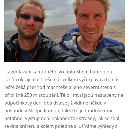
Už zdolávání samotného vrcholu Shem Ramon na
jižním okraji machteše nás celkem vyčerpává a to nás
ještě čeká přechod machteše a jeho severní stěna s
přibližně 250 m stoupání. Tělo i mysl jsou nastaveny na
odpočinkový den, oba dva se již vidíme někde v
hospodě v Mitzpe Ramon, takže to jednoduše moc
netáhne. Výstup není nakonec tak strašný, jak se zdál
ze dna kráteru a kolem poledne si užíváme výhledy z