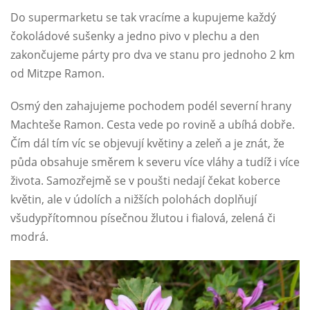
Do supermarketu se tak vracíme a kupujeme každý
čokoládové sušenky a jedno pivo v plechu a den
zakončujeme párty pro dva ve stanu pro jednoho 2 km
od Mitzpe Ramon.
Osmý den zahajujeme pochodem podél severní hrany
Machteše Ramon. Cesta vede po rovině a ubíhá dobře.
Čím dál tím víc se objevují květiny a zeleň a je znát, že
půda obsahuje směrem k severu více vláhy a tudíž i více
života. Samozřejmě se v poušti nedají čekat koberce
květin, ale v údolích a nižších polohách doplňují
všudypřítomnou písečnou žlutou i fialová, zelená či
modrá.