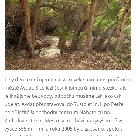
Celý den ukončujeme na starověké památce, pouštním
městě Avdat. Sice leží šest kilometrů mimo stezku, ale
jelikož jsme bez vody, odbočku musíme tak jako tak
udělat. Avdat představoval do 7. století n. l. po Petře
nejdůležitější obchodní centrum Nabatejců na
Kadidlové stezce. Město se nachází na vyvýšenině ve
výšce 655 m n. m. a roku 2005 bylo zapsáno, spolu s