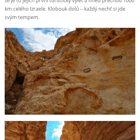
že je to jejich první turistický výlet a hned přechod 1000
km celého Izraele. Klobouk dolů – každý nechť si jde
svým tempem.