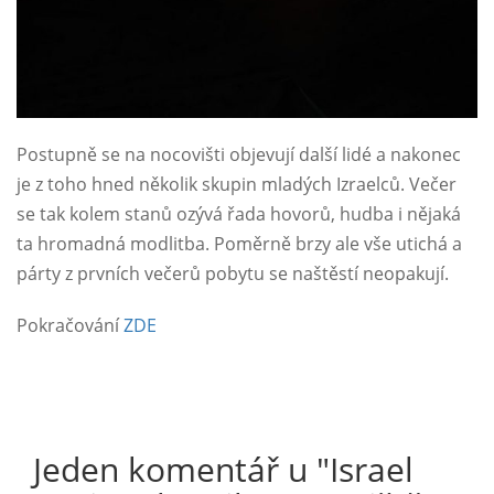
Postupně se na nocovišti objevují další lidé a nakonec
je z toho hned několik skupin mladých Izraelců. Večer
se tak kolem stanů ozývá řada hovorů, hudba i nějaká
ta hromadná modlitba. Poměrně brzy ale vše utichá a
párty z prvních večerů pobytu se naštěstí neopakují.
Pokračování
ZDE
Jeden komentář u "
Israel