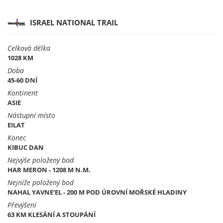
ISRAEL NATIONAL TRAIL
Celková délka
1028 KM
Doba
45-60 DNÍ
Kontinent
ASIE
Nástupní místo
EILAT
Konec
KIBUC DAN
Nejvýše položený bod
HAR MERON - 1208 M N.M.
Nejníže položený bod
NAHAL YAVNE‘EL - 200 M POD ÚROVNÍ MOŘSKÉ HLADINY
Převýšení
63 KM KLESÁNÍ A STOUPÁNÍ