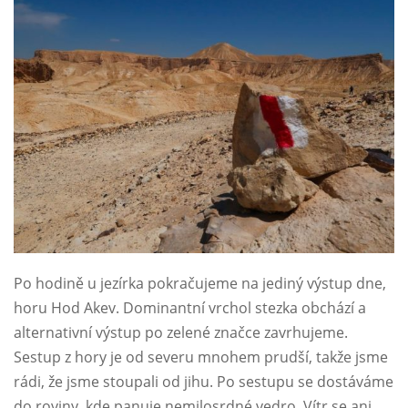
Po hodině u jezírka pokračujeme na jediný výstup dne,
horu Hod Akev. Dominantní vrchol stezka obchází a
alternativní výstup po zelené značce zavrhujeme.
Sestup z hory je od severu mnohem prudší, takže jsme
rádi, že jsme stoupali od jihu. Po sestupu se dostáváme
do roviny, kde panuje nemilosrdné vedro. Vítr se ani