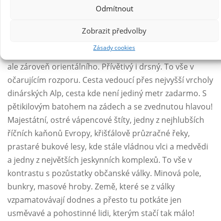
Albánií, Černou Horou, Bosnou a Hercegovinou,
Odmítnout
Chorvatskem a Slovinskem. Cesta o svobodě, o jiném
vnímání času a vzdálenosti a o zbourání předsudků
Zobrazit předvolby
panujících o bývalé Jugoslávii.
Zásady cookies
Balkán je plný kontrastů, něco tak důvěrně známého,
ale zároveň orientálního. Přívětivý i drsný. To vše v
očarujícím rozporu. Cesta vedoucí přes nejvyšší vrcholy
dinárských Alp, cesta kde není jediný metr zadarmo. S
pětikilovým batohem na zádech a se zvednutou hlavou!
Majestátní, ostré vápencové štíty, jedny z nejhlubších
říčních kaňonů Evropy, křišťálově průzračné řeky,
prastaré bukové lesy, kde stále vládnou vlci a medvědi
a jedny z největších jeskynních komplexů. To vše v
kontrastu s pozůstatky občanské války. Minová pole,
bunkry, masové hroby. Země, které se z války
vzpamatovávají dodnes a přesto tu potkáte jen
usměvavé a pohostinné lidi, kterým stačí tak málo!