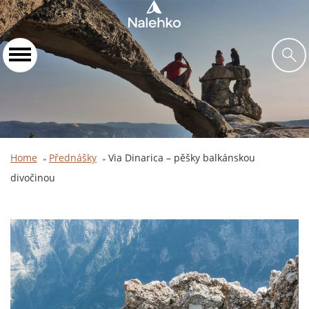
Home
Přednášky
Via Dinarica – pěšky balkánskou
»
»
divočinou