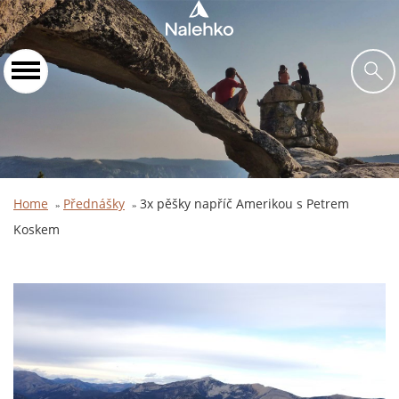
Home
Přednášky
3x pěšky napříč Amerikou s Petrem
»
»
Koskem