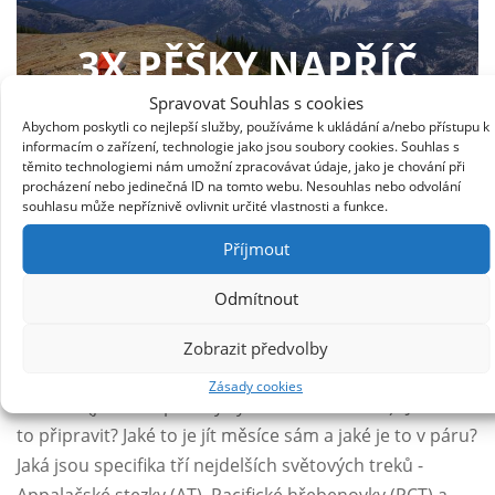
3X PĚŠKY NAPŘÍČ
AMERIKOU S
Spravovat Souhlas s cookies
Abychom poskytli co nejlepší služby, používáme k ukládání a/nebo přístupu k
PETREM KOSKEM
informacím o zařízení, technologie jako jsou soubory cookies. Souhlas s
těmito technologiemi nám umožní zpracovávat údaje, jako je chování při
procházení nebo jedinečná ID na tomto webu. Nesouhlas nebo odvolání
souhlasu může nepříznivě ovlivnit určité vlastnosti a funkce.
Příjmout
Odmítnout
Občas se člověk potřebuje projít. Pořádně projít. Jaké
Zobrazit předvolby
to je šlapat několik tisíc kilometrů horami a divočinou
Zásady cookies
nalehko (jenom s pár kily vybavení na zádech)? Jak se na
to připravit? Jaké to je jít měsíce sám a jaké je to v páru?
Jaká jsou specifika tří nejdelších světových treků -