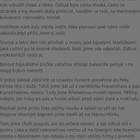
nás vzbudil chlad a vlhko. Odtud byla cesta divoká, často se
ztrácela a my museli skály přelézat, houštím se rvát, na mechových
balvanech rovnováhu hledat.
Vodítkem nám byly stezky zvěře, řeka plynoucí pod námi směr
ukázala,když příliš jsme si zašli.
Slunce a letní den nás přivítali u mostu pod bývalými Stodůlkami.
Jaká radost po té teskné divokosti. Rádi jsme zde odpočali. Odtud
nejkrásnější cesta je.
Borové háje,klidné písčité zátočiny střídají balvanité peřeje, i na
stopy bobrů natrefíš
V jedné takové zátočině se unaveni horkem ponoříme do řeky.
Očista těla i duše. Táhli jsme dál až k zaniklému Frauenthalu a pak
k prášilskému mostu. Tady jsme Křemelnou museli opusit. Pěšiny
nebylo, jen trávy po pás a husté olšoví, před námi slatě a mokřady.
Nechali jsme proto řeku jejímu osudu a vydali se výš do hor.
Nejprve dlouhým kopcem jsme trpěli až na Starou Hůrku.
Tam jsme chvíli pospali, ale do večera daleko a tak odtud dál k
jezeru Laka a další nekonečnou cestou až na Gsenget, kde hraniční
stezka s Bavorskem nás čekala a my mezi obřími hřiby s prvními