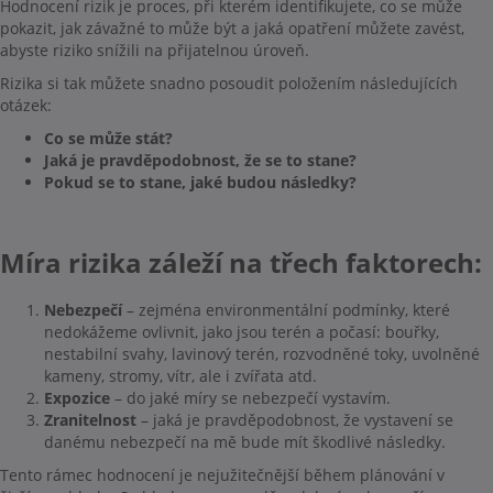
Hodnocení rizik je proces, při kterém identifikujete, co se může
pokazit, jak závažné to může být a jaká opatření můžete zavést,
abyste riziko snížili na přijatelnou úroveň.
Rizika si tak můžete snadno posoudit položením následujících
otázek:
Co se může stát?
Jaká je pravděpodobnost, že se to stane?
Pokud se to stane, jaké budou následky?
Míra rizika záleží na třech faktorech:
Nebezpečí
– zejména environmentální podmínky, které
nedokážeme ovlivnit, jako jsou terén a počasí: bouřky,
nestabilní svahy, lavinový terén, rozvodněné toky, uvolněné
kameny, stromy, vítr, ale i zvířata atd.
Expozice
– do jaké míry se nebezpečí vystavím.
Zranitelnost
– jaká je pravděpodobnost, že vystavení se
danému nebezpečí na mě bude mít škodlivé následky.
Tento rámec hodnocení je nejužitečnější během plánování v