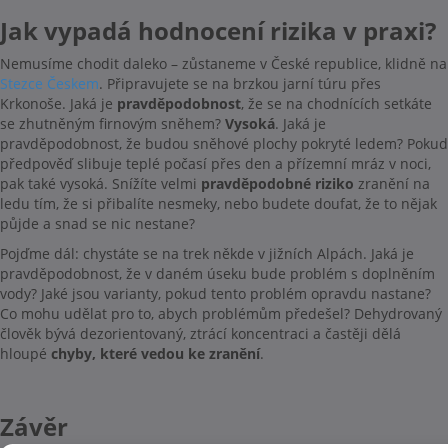
Jak vypadá hodnocení rizika v praxi?
Nemusíme chodit daleko – zůstaneme v České republice, klidně na
Stezce Českem
. Připravujete se na brzkou jarní túru přes
Krkonoše. Jaká je
pravděpodobnost
, že se na chodnících setkáte
se zhutněným firnovým sněhem?
Vysoká
. Jaká je
pravděpodobnost, že budou sněhové plochy pokryté ledem? Pokud
předpověď slibuje teplé počasí přes den a přízemní mráz v noci,
pak také vysoká. Snížíte velmi
pravděpodobné riziko
zranění na
ledu tím, že si přibalíte nesmeky, nebo budete doufat, že to nějak
půjde a snad se nic nestane?
Pojďme dál: chystáte se na trek někde v jižních Alpách. Jaká je
pravděpodobnost, že v daném úseku bude problém s doplněním
vody? Jaké jsou varianty, pokud tento problém opravdu nastane?
Co mohu udělat pro to, abych problémům předešel? Dehydrovaný
člověk bývá dezorientovaný, ztrácí koncentraci a častěji dělá
hloupé
chyby, které vedou ke zranění
.
Závěr