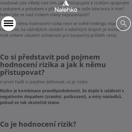
Uvažovali jste někdy nad tím, jak přistupujete k rizikům spojeným
s pobytem a pohybem v přírodě a jaká je vaše tolerance k nim?
Nebo jste se nad rizikem nikdy nepozastavili?
Přestože téma hodnocení rizika není ve světě trekingu nijak
rozšířené, na vážnějších cestách v odlehlých krajích je vnímání
rizik celkem zásadní schopnost pro bezpečný průběh cesty.
Co si představit pod pojmem
hodnocení rizika a jak k němu
přistupovat?
V první řadě si pojďme definovat, co je riziko:
Riziko je kombinace pravděpodobnosti, že dojde k události s
negativním dopadem (zranění, poškození), a míry následků,
pokud se tak skutečně stane.
Co je hodnocení rizik?