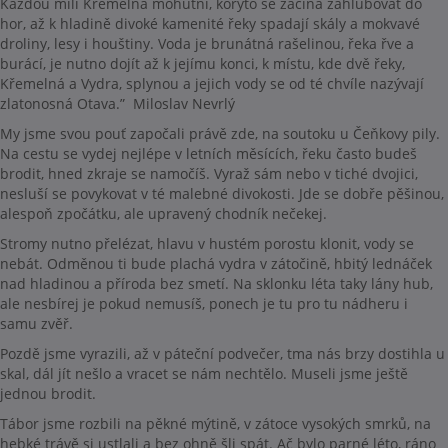
Každou mílí Křemelná mohutní, koryto se začíná zahlubovat do
hor, až k hladině divoké kamenité řeky spadají skály a mokvavé
droliny, lesy i houštiny. Voda je brunátná rašelinou, řeka řve a
burácí, je nutno dojít až k jejímu konci, k místu, kde dvě řeky,
Křemelná a Vydra, splynou a jejich vody se od té chvíle nazývají
zlatonosná Otava.” Miloslav Nevrlý
My jsme svou pouť započali právě zde, na soutoku u Čeňkovy pily.
Na cestu se vydej nejlépe v letních měsících, řeku často budeš
brodit, hned zkraje se namočíš. Vyraž sám nebo v tiché dvojici,
nesluší se povykovat v té malebné divokosti. Jde se dobře pěšinou,
alespoň zpočátku, ale upravený chodník nečekej.
Stromy nutno přelézat, hlavu v hustém porostu klonit, vody se
nebát. Odměnou ti bude plachá vydra v zátočině, hbitý lednáček
nad hladinou a příroda bez smetí. Na sklonku léta taky lány hub,
ale nesbírej je pokud nemusíš, ponech je tu pro tu nádheru i
samu zvěř.
Pozdě jsme vyrazili, až v páteční podvečer, tma nás brzy dostihla u
skal, dál jít nešlo a vracet se nám nechtělo. Museli jsme ještě
jednou brodit.
Tábor jsme rozbili na pěkné mýtině, v zátoce vysokých smrků, na
hebké trávě si ustlali a bez ohně šli spát. Ač bylo parné léto, ráno