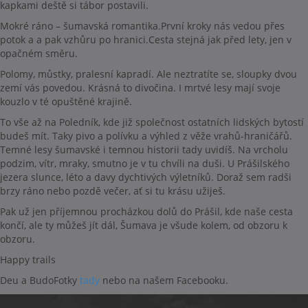
kapkami deště si tábor postavili.
Mokré ráno – šumavská romantika.První kroky nás vedou přes
potok a a pak vzhůru po hranici.Cesta stejná jak před lety, jen v
opačném směru.
Polomy, můstky, pralesní kapradí. Ale neztratíte se, sloupky dvou
zemí vás povedou. Krásná to divočina. I mrtvé lesy mají svoje
kouzlo v té opuštěné krajině.
To vše až na Poledník, kde již společnost ostatních lidských bytostí
budeš mít. Taky pivo a polívku a výhled z věže vrahů-hraničářů.
Temné lesy šumavské i temnou historii tady uvidíš. Na vrcholu
podzim, vítr, mraky, smutno je v tu chvíli na duši. U Prášilského
jezera slunce, léto a davy dychtivých výletníků. Doraž sem radši
brzy ráno nebo pozdě večer, ať si tu krásu užiješ.
Pak už jen příjemnou procházkou dolů do Prášil, kde naše cesta
končí, ale ty můžeš jít dál, Šumava je všude kolem, od obzoru k
obzoru.
Happy trails
Deu a BudoFotky
tady
nebo na našem Facebooku.