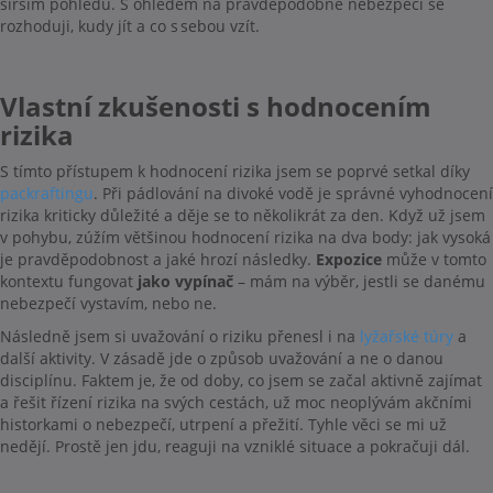
širším pohledu. S ohledem na pravděpodobné nebezpečí se
rozhoduji, kudy jít a co s sebou vzít.
Vlastní zkušenosti s hodnocením
rizika
S tímto přístupem k hodnocení rizika jsem se poprvé setkal díky
packraftingu
. Při pádlování na divoké vodě je správné vyhodnocení
rizika kriticky důležité a děje se to několikrát za den. Když už jsem
v pohybu, zúžím většinou hodnocení rizika na dva body: jak vysoká
je pravděpodobnost a jaké hrozí následky.
Expozice
může v tomto
kontextu fungovat
jako vypínač
– mám na výběr, jestli se danému
nebezpečí vystavím, nebo ne.
Následně jsem si uvažování o riziku přenesl i na
lyžařské túry
a
další aktivity. V zásadě jde o způsob uvažování a ne o danou
disciplínu. Faktem je, že od doby, co jsem se začal aktivně zajímat
a řešit řízení rizika na svých cestách, už moc neoplývám akčními
historkami o nebezpečí, utrpení a přežití. Tyhle věci se mi už
nedějí. Prostě jen jdu, reaguji na vzniklé situace a pokračuji dál.