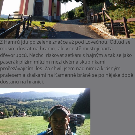
Z Hamrů jdu po zelené značce až pod Lovečnou. Odtud se
musím dostat na hranici, ale v cestě mi stojí parta
dřevorubců. Nechci riskovat setkání s hajným a tak se jako
pašerák plížím mlázím mezi dvěma skupinkami
prořezávajícími les. Za chvíli jsem nad nimi a krásným
pralesem a skalkami na Kamenné bráně se po nějaké době
dostanu na hranici.