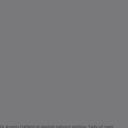
Gr.Asseru (1456m) je vlastně náhorní plošina. Tady už sami