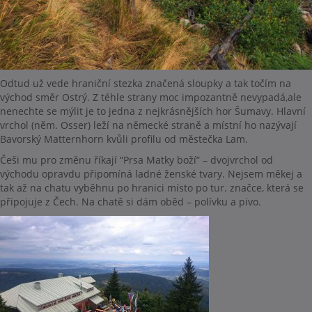
Odtud už vede hraniční stezka značená sloupky a tak točím na
východ směr Ostrý. Z téhle strany moc impozantně nevypadá,ale
nenechte se mýlit je to jedna z nejkrásnějších hor Šumavy. Hlavní
vrchol (něm. Osser) leží na německé straně a místní ho nazývají
Bavorský Matternhorn kvůli profilu od městečka Lam.
Češi mu pro změnu říkají “Prsa Matky boží” – dvojvrchol od
východu opravdu připomíná ladné ženské tvary. Nejsem měkej a
tak až na chatu vyběhnu po hranici místo po tur. značce, která se
připojuje z Čech. Na chatě si dám oběd – polívku a pivo.