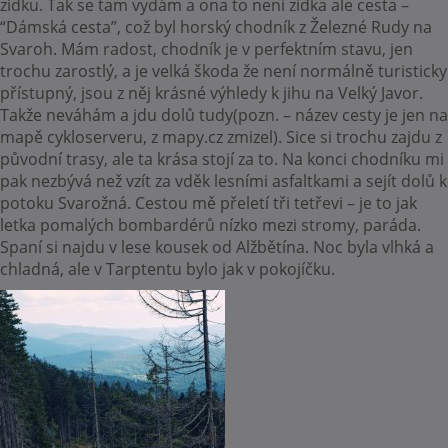
zídku. Tak se tam vydám a ona to není zídka ale cesta –
“Dámská cesta”, což byl horský chodník z Železné Rudy na
Svaroh. Mám radost, chodník je v perfektním stavu, jen
trochu zarostlý, a je velká škoda že není normálně turisticky
přístupný, jsou z něj krásné výhledy k jihu na Velký Javor.
Takže neváhám a jdu dolů tudy(pozn. – název cesty je jen na
mapě cykloserveru, z mapy.cz zmizel). Sice si trochu zajdu z
původní trasy, ale ta krása stojí za to.
Na konci chodníku mi
pak nezbývá než vzít za vděk lesními asfaltkami a sejít dolů k
potoku Svarožná. Cestou mě přeletí tři tetřevi – je to jak
letka pomalých bombardérů nízko mezi stromy, paráda.
Spaní si najdu v lese kousek od Alžbětína.
Noc byla vlhká a
chladná, ale v Tarptentu bylo jak v pokojíčku.