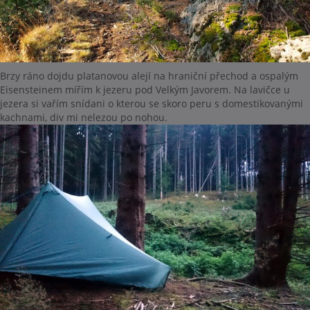
Brzy ráno dojdu platanovou alejí na hraniční přechod a ospalým
Eisensteinem mířím k jezeru pod Velkým Javorem. Na lavičce u
jezera si vařím snídani o kterou se skoro peru s domestikovanými
kachnami, div mi nelezou po nohou.