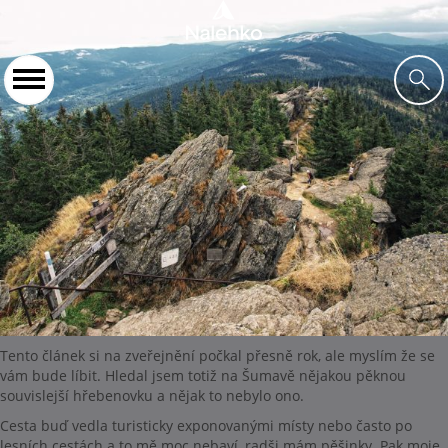
Tento článek si na zveřejnění počkal přesně rok, ale myslím že se
vám bude líbit. Hledal jsem totiž na Šumavě nějakou pěknou
souvislejší hřebenovku a nějak to nebylo ono.
Cesta buď vedla turisticky exponovanými místy nebo často po
lesních cestách a to mě moc nebaví, radši mám pěšinky. Pak moje