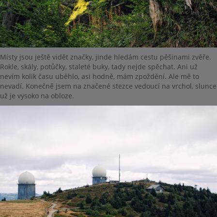
Místy jsou ještě vidět značky, jinde hledám cestu pěšinami zvěře.
Rokle, skály, potůčky, staleté buky, tady nejde spěchat. Ani už
nevím kolik času uběhlo, asi hodně, mám zpoždění. Ale mě to
nevadí. Konečně jsem na značené stezce vedoucí na vrchol, slunce
už je vysoko na obloze.