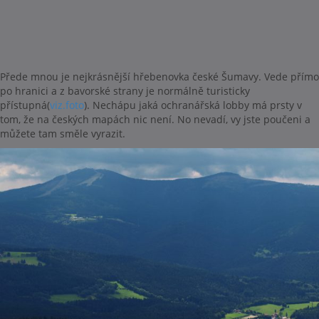
Přede mnou je nejkrásnější hřebenovka české Šumavy. Vede přímo
po hranici a z bavorské strany je normálně turisticky
přístupná(
viz.foto
). Nechápu jaká ochranářská lobby má prsty v
tom, že na českých mapách nic není. No nevadí, vy jste poučeni a
můžete tam směle vyrazit.