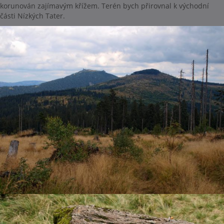
korunován zajímavým křížem. Terén bych přirovnal k východní
části Nízkých Tater.