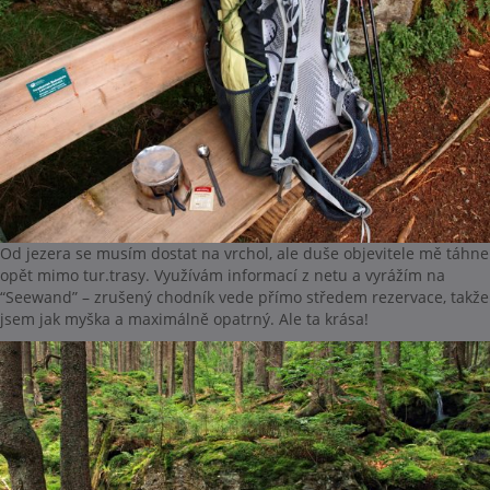
Od jezera se musím dostat na vrchol, ale duše objevitele mě táhne
opět mimo tur.trasy. Využívám informací z netu a vyrážím na
“Seewand” – zrušený chodník vede přímo středem rezervace, takže
jsem jak myška a maximálně opatrný. Ale ta krása!