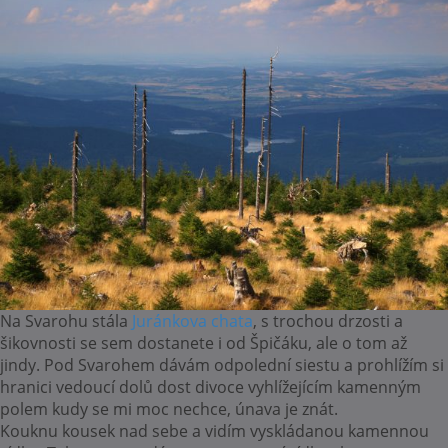
Na Svarohu stála
Juránkova chata
, s trochou drzosti a
šikovnosti se sem dostanete i od Špičáku, ale o tom až
jindy. Pod Svarohem dávám odpolední siestu a prohlížím si
hranici vedoucí dolů dost divoce vyhlížejícím kamenným
polem kudy se mi moc nechce, únava je znát.
Kouknu kousek nad sebe a vidím vyskládanou kamennou