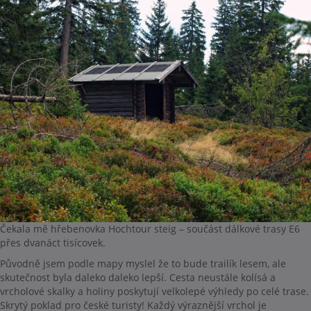
Čekala mě hřebenovka Hochtour steig – součást dálkové trasy E6
přes dvanáct tisícovek.
Původně jsem podle mapy myslel že to bude trailík lesem, ale
skutečnost byla daleko daleko lepší. Cesta neustále kolísá a
vrcholové skalky a holiny poskytují velkolepé výhledy po celé trase.
Skrytý poklad pro české turisty! Každý výraznější vrchol je